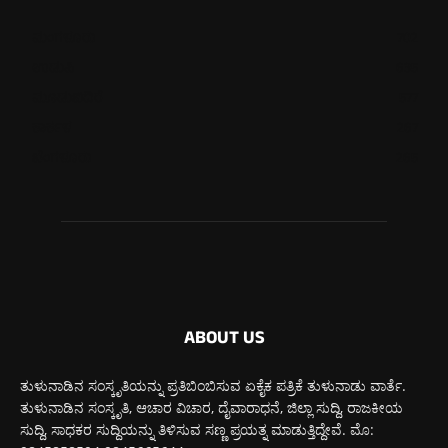
ಮಂಗಳೂರು
702
ಉಡುಪಿ
635
ಮೂಡುಬಿದಿರೆ
577
ಕಾರ್ಕಳ
267
ಬೆಂಗಳೂರು
265
ABOUT US
ತುಳುನಾಡಿನ ಸಂಸ್ಕೃತಿಯನ್ನು ಪ್ರತಿಬಿಂಬಿಸುವ ಏಕೈಕ ಪತ್ರಿಕೆ ತುಳುನಾಡು ವಾರ್ತೆ.
ತುಳುನಾಡಿನ ಸಂಸ್ಕೃತಿ, ಆಚಾರ ವಿಚಾರ, ದೈವಾರಾಧನೆ, ಜಿಲ್ಲಾ ಸುದ್ದಿ, ರಾಜಕೀಯ
ಸುದ್ದಿ, ಸಾಧಕರ ಸುದ್ದಿಯನ್ನು ತಿಳಿಸುವ ಸಣ್ಣ ಪ್ರಯತ್ನ ಮಾಡುತ್ತಿದ್ದೇವೆ. ಮೊ: