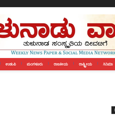
ಉಡುಪಿ
ಮಂಗಳೂರು
ರಾಜಕೀಯ
ರಾಷ್ಟ್ರೀಯ
ಸಿನಿಮಾ