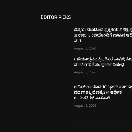
EDITOR PICKS
ವಿಸ್ಮಯ ಮೂಡಿಸಿದ ಪ್ರಕೃತಿಯ ವಿಚಿತ್ರ ಸೃಷ
:8 ಕಾಲು, 3 ಕಿವಿಯೊಂದಿಗೆ ಜನಿಸಿದ ಆ
ಮರಿ
August 6, 2026
ಗಣೇಶೋತ್ಸವದಲ್ಲಿ ಪರಿಸರ ಕಾಳಜಿ; ಪಿಒ
ಮೂರ್ತಿಗಳಿಗೆ ಸಂಪೂರ್ಣ ನಿಷೇಧ
August 6, 2026
ಅಮಿತ್ ಶಾ ಮಾದರಿಗೆ ಬೃಹತ್ ಯಶಸ್ಸು:
ವರ್ಷಗಳಲ್ಲಿ ದೇಶಕ್ಕೆ 274 ಆರ್ಥಿಕ
ಅಪರಾಧಿಗಳ ವಾಪಸಾತಿ
August 6, 2026