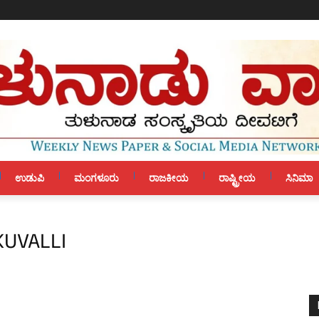
ಉಡುಪಿ
ಮಂಗಳೂರು
ರಾಜಕೀಯ
ರಾಷ್ಟ್ರೀಯ
ಸಿನಿಮಾ
KUVALLI