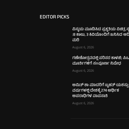
EDITOR PICKS
ವಿಸ್ಮಯ ಮೂಡಿಸಿದ ಪ್ರಕೃತಿಯ ವಿಚಿತ್ರ ಸೃಷ
:8 ಕಾಲು, 3 ಕಿವಿಯೊಂದಿಗೆ ಜನಿಸಿದ ಆ
ಮರಿ
August 6, 2026
ಗಣೇಶೋತ್ಸವದಲ್ಲಿ ಪರಿಸರ ಕಾಳಜಿ; ಪಿಒ
ಮೂರ್ತಿಗಳಿಗೆ ಸಂಪೂರ್ಣ ನಿಷೇಧ
August 6, 2026
ಅಮಿತ್ ಶಾ ಮಾದರಿಗೆ ಬೃಹತ್ ಯಶಸ್ಸು:
ವರ್ಷಗಳಲ್ಲಿ ದೇಶಕ್ಕೆ 274 ಆರ್ಥಿಕ
ಅಪರಾಧಿಗಳ ವಾಪಸಾತಿ
August 6, 2026