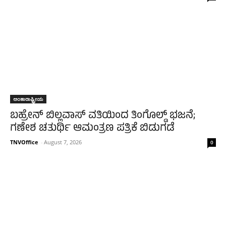
ಅಂತಾರಾಷ್ಟ್ರೀಯ
ಬಹ್ರೇನ್ ಬಿಲ್ಲವಾಸ್ ವತಿಯಿಂದ ತಿಂಗೊಲ್ಡ್ ಭಜನೆ;
ಗಣೇಶ ಚತುರ್ಥಿ ಆಮಂತ್ರಣ ಪತ್ರಿಕೆ ಬಿಡುಗಡೆ
TNVOffice
-
August 7, 2026
0