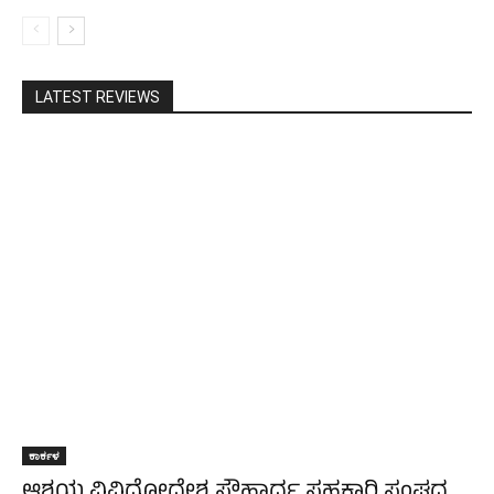
LATEST REVIEWS
ಕಾರ್ಕಳ
ಆಶಯ ವಿವಿಧೋದ್ದೇಶ ಸೌಹಾರ್ದ ಸಹಕಾರಿ ಸಂಘದ