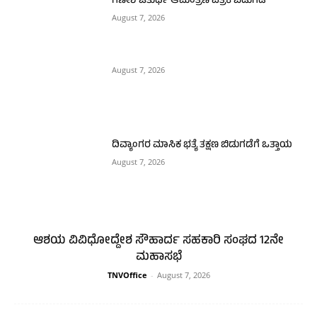
ಗಣೇಶ ಚತುರ್ಥಿ ಆಮಂತ್ರಣ ಪತ್ರಿಕೆ ಬಿಡುಗಡೆ
August 7, 2026
August 7, 2026
ದಿವ್ಯಾಂಗರ ಮಾಸಿಕ ಭತ್ಯೆ ತಕ್ಷಣ ಬಿಡುಗಡೆಗೆ ಒತ್ತಾಯ
August 7, 2026
ಆಶಯ ವಿವಿಧೋದ್ದೇಶ ಸೌಹಾರ್ದ ಸಹಕಾರಿ ಸಂಘದ 12ನೇ
ಮಹಾಸಭೆ
TNVOffice
-
August 7, 2026