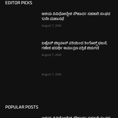
EDITOR PICKS
ಆಶಯ ವಿವಿಧೋದ್ದೇಶ ಸೌಹಾರ್ದ ಸಹಕಾರಿ ಸಂಘದ
12ನೇ ಮಹಾಸಭೆ
August 7, 2026
ಬಹ್ರೇನ್ ಬಿಲ್ಲವಾಸ್ ವತಿಯಿಂದ ತಿಂಗೊಲ್ಡ್ ಭಜನೆ;
ಗಣೇಶ ಚತುರ್ಥಿ ಆಮಂತ್ರಣ ಪತ್ರಿಕೆ ಬಿಡುಗಡೆ
August 7, 2026
August 7, 2026
POPULAR POSTS