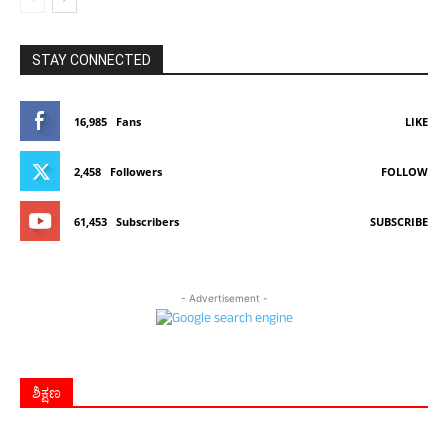
STAY CONNECTED
16,985
Fans
LIKE
2,458
Followers
FOLLOW
61,453
Subscribers
SUBSCRIBE
- Advertisement -
ಶಿಕ್ಷಣ