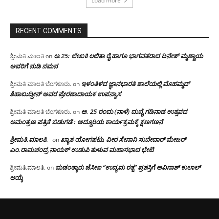
Load more
RECENT COMMENTS
ಅ.25: ಲೇಖಕಿ ಲಲಿತಾ ರೈ ಹಾಗೂ ಭಾಗವತರಾದ ದಿನೇಶ್ ಮ್ಮಣ್ಣಾಯ
ಶ್ರೀಮತಿ ಮಾಲತಿ
on
ಅವರಿಗೆ ನುಡಿ ನಮನ
ಇಳಂತಿಳದ ಜ್ಞಾನಭಾರತಿ ಶಾಲೆಯಲ್ಲಿ ಮೊಹಮ್ಮದ್
ಶ್ರೀಮತಿ ಮಾಲತಿ ಬೆಂಗಳೂರು.
on
ಶಿಹಾಬುದ್ದೀನ್ ಅವರ ಪ್ರೇರಣಾದಾಯಕ ಉಪನ್ಯಾಸ
ಅ. 25 ರಂದು (ನಾಳೆ) ದುಬೈ ಗಡಿನಾಡ ಉತ್ಸವದ
ಶ್ರೀಮತಿ ಮಾಲತಿ ಬೆಂಗಳೂರು.
on
ಆಮಂತ್ರಣ ಪತ್ರಿಕೆ ಬಿಡುಗಡೆ : ಅದ್ದೂರಿಯ ಕಾರ್ಯಕ್ರಮಕ್ಕೆ ಕ್ಷಣಗಣನೆ
ಶ್ರೀಮತಿ.ಮಾಲತಿ.
ಖ್ಯಾತ ಯೋಗಪಟು, ವೀರ ಸೇನಾನಿ ಸುಬೇದಾರ್ ಮೇಜರ್
on
ಎಂ.ರಾಮಚಂದ್ರ ನಾಯಕ್ ಉಡುಪಿ ತುಳುವ ಮಹಾಸಭಾದ ಭೇಟಿ
ಮಡಂತ್ಯಾರು ಜೆಸೀಐ “ಉದ್ಯಮ ರತ್ನ” ಪ್ರಶಸ್ತಿಗೆ ಅವಿನಾಶ್‌ ಕುಲಾಲ್‌
ಶ್ರೀಮತಿ.ಮಾಲತಿ.
on
ಆಯ್ಕೆ