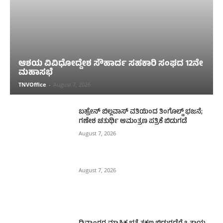
ಆಶಯ ವಿವಿಧೋದ್ದೇಶ ಸೌಹಾರ್ದ ಸಹಕಾರಿ ಸಂಘದ 12ನೇ
ಮಹಾಸಭೆ
TNVOffice
-
August 7, 2026
ಬಹ್ರೇನ್ ಬಿಲ್ಲವಾಸ್ ವತಿಯಿಂದ ತಿಂಗೊಲ್ಡ್ ಭಜನೆ;
ಗಣೇಶ ಚತುರ್ಥಿ ಆಮಂತ್ರಣ ಪತ್ರಿಕೆ ಬಿಡುಗಡೆ
August 7, 2026
August 7, 2026