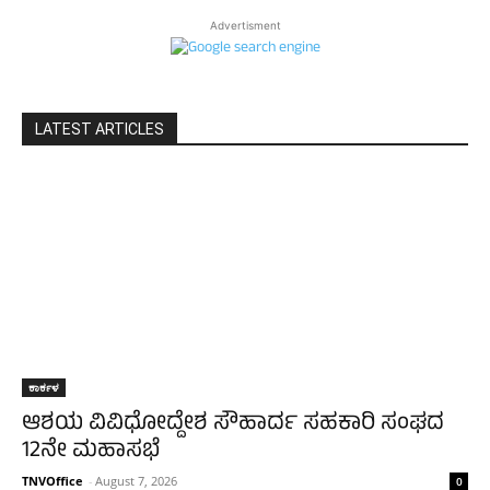
Advertisment
LATEST ARTICLES
ಕಾರ್ಕಳ
ಆಶಯ ವಿವಿಧೋದ್ದೇಶ ಸೌಹಾರ್ದ ಸಹಕಾರಿ ಸಂಘದ
12ನೇ ಮಹಾಸಭೆ
TNVOffice
-
August 7, 2026
0