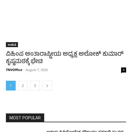
ಉಡುಪಿ
ವಿಹಿಂಪ ಅಂತಾರಾಷ್ಟ್ರೀಯ ಅಧ್ಯಕ್ಷ ಅಲೋಕ್ ಕುಮಾರ್‌
ಕೃಷ್ಣಮಠಕ್ಕೆ ಭೇಟಿ
TNVOffice
-
August 7, 2026
0
1
2
3
MOST POPULAR