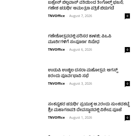
ಬಹ್ರೇನ್ ಬಿಲ್ಲವಾಸ್ ವತಿಯಿಂದ ತಿಂಗೊಲ್ಡ್ ಭಜನೆ;
ಗಣೇಶ ಚತುರ್ಥಿ ಆಮಂತ್ರಣ ಪತ್ರಿಕೆ ಬಿಡುಗಡೆ
TNVOffice
-
August 7, 2026
0
ಗಣೇಶೋತ್ಸವದಲ್ಲಿ ಪರಿಸರ ಕಾಳಜಿ; ಪಿಒಪಿ
ಮೂರ್ತಿಗಳಿಗೆ ಸಂಪೂರ್ಣ ನಿಷೇಧ
TNVOffice
-
August 6, 2026
0
ಉಡುಪಿ ಉಚ್ಚಿಲ ದಸರಾ ಮಹೋತ್ಸವ: ಆಗಸ್ಟ್
8ರಂದು ಪೂರ್ವಭಾವಿ ಸಭೆ
TNVOffice
-
August 3, 2026
0
ಸಂಕಷ್ಟಹರ ಚತುರ್ಥಿ ಪ್ರಯುಕ್ತ ಆ.2ರಂದು ಸುಂಕದಕಟ್ಟೆ
ಶ್ರೀ ಮಹಾಗಣಪತಿ ದೇವಸ್ಥಾನದಲ್ಲಿ ವಿಶೇಷ ಪೂಜೆ
TNVOffice
-
August 1, 2026
0