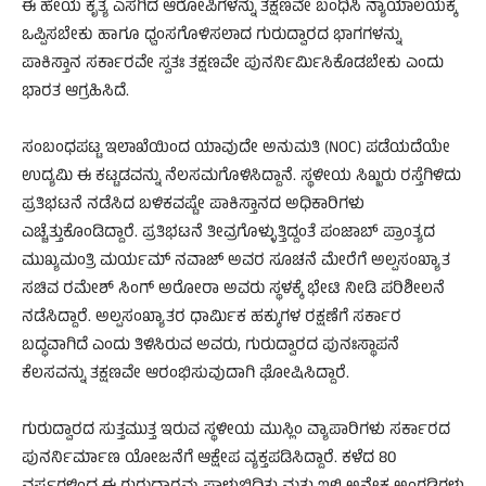
ಈ ಹೇಯ ಕೃತ್ಯ ಎಸಗಿದ ಆರೋಪಿಗಳನ್ನು ತಕ್ಷಣವೇ ಬಂಧಿಸಿ ನ್ಯಾಯಾಲಯಕ್ಕೆ
ಒಪ್ಪಿಸಬೇಕು ಹಾಗೂ ಧ್ವಂಸಗೊಳಿಸಲಾದ ಗುರುದ್ವಾರದ ಭಾಗಗಳನ್ನು
ಪಾಕಿಸ್ತಾನ ಸರ್ಕಾರವೇ ಸ್ವತಃ ತಕ್ಷಣವೇ ಪುನರ್ನಿರ್ಮಿಸಿಕೊಡಬೇಕು ಎಂದು
ಭಾರತ ಆಗ್ರಹಿಸಿದೆ.
ಸಂಬಂಧಪಟ್ಟ ಇಲಾಖೆಯಿಂದ ಯಾವುದೇ ಅನುಮತಿ (NOC) ಪಡೆಯದೆಯೇ
ಉದ್ಯಮಿ ಈ ಕಟ್ಟಡವನ್ನು ನೆಲಸಮಗೊಳಿಸಿದ್ದಾನೆ. ಸ್ಥಳೀಯ ಸಿಖ್ಖರು ರಸ್ತೆಗಿಳಿದು
ಪ್ರತಿಭಟನೆ ನಡೆಸಿದ ಬಳಿಕವಷ್ಟೇ ಪಾಕಿಸ್ತಾನದ ಅಧಿಕಾರಿಗಳು
ಎಚ್ಚೆತ್ತುಕೊಂಡಿದ್ದಾರೆ. ಪ್ರತಿಭಟನೆ ತೀವ್ರಗೊಳ್ಳುತ್ತಿದ್ದಂತೆ ಪಂಜಾಬ್ ಪ್ರಾಂತ್ಯದ
ಮುಖ್ಯಮಂತ್ರಿ ಮರ್ಯಮ್ ನವಾಜ್ ಅವರ ಸೂಚನೆ ಮೇರೆಗೆ ಅಲ್ಪಸಂಖ್ಯಾತ
ಸಚಿವ ರಮೇಶ್ ಸಿಂಗ್ ಅರೋರಾ ಅವರು ಸ್ಥಳಕ್ಕೆ ಭೇಟಿ ನೀಡಿ ಪರಿಶೀಲನೆ
ನಡೆಸಿದ್ದಾರೆ. ಅಲ್ಪಸಂಖ್ಯಾತರ ಧಾರ್ಮಿಕ ಹಕ್ಕುಗಳ ರಕ್ಷಣೆಗೆ ಸರ್ಕಾರ
ಬದ್ಧವಾಗಿದೆ ಎಂದು ತಿಳಿಸಿರುವ ಅವರು, ಗುರುದ್ವಾರದ ಪುನಃಸ್ಥಾಪನೆ
ಕೆಲಸವನ್ನು ತಕ್ಷಣವೇ ಆರಂಭಿಸುವುದಾಗಿ ಘೋಷಿಸಿದ್ದಾರೆ.
ಗುರುದ್ವಾರದ ಸುತ್ತಮುತ್ತ ಇರುವ ಸ್ಥಳೀಯ ಮುಸ್ಲಿಂ ವ್ಯಾಪಾರಿಗಳು ಸರ್ಕಾರದ
ಪುನರ್ನಿರ್ಮಾಣ ಯೋಜನೆಗೆ ಆಕ್ಷೇಪ ವ್ಯಕ್ತಪಡಿಸಿದ್ದಾರೆ. ಕಳೆದ 80