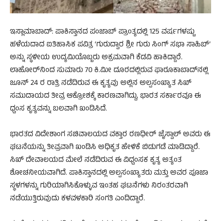
ಇಸ್ಲಾಮಾಬಾದ್: ಪಾಕಿಸ್ತಾನದ ಪಂಜಾಬ್ ಪ್ರಾಂತ್ಯದಲ್ಲಿ 125 ವರ್ಷಗಳಷ್ಟು
ಹಳೆಯದಾದ ಐತಿಹಾಸಿಕ ಪವಿತ್ರ ‘ಗುರುದ್ವಾರ ಶ್ರೀ ಗುರು ಸಿಂಗ್ ಸಭಾ ಸಾಹಿಬ್’
ಅನ್ನು ಸ್ಥಳೀಯ ಉದ್ಯಮಿಯೊಬ್ಬರು ಅಕ್ರಮವಾಗಿ ಕೆಡವಿ ಹಾಕಿದ್ದಾರೆ.
ಲಾಹೋರ್‌ನಿಂದ ಸುಮಾರು 70 ಕಿ.ಮೀ ದೂರದಲ್ಲಿರುವ ಫಾರೂಕಾಬಾದ್‌ನಲ್ಲಿ
ಜೂನ್ 24 ರ ರಾತ್ರಿ ನಡೆದಿರುವ ಈ ಕೃತ್ಯವು ಅಲ್ಲಿನ ಅಲ್ಪಸಂಖ್ಯಾತ ಸಿಖ್
ಸಮುದಾಯದ ತೀವ್ರ ಆಕ್ರೋಶಕ್ಕೆ ಕಾರಣವಾಗಿದ್ದು, ಭಾರತ ಸರ್ಕಾರವೂ ಈ
ಧ್ವಂಸ ಕೃತ್ಯವನ್ನು ಬಲವಾಗಿ ಖಂಡಿಸಿದೆ.
ಭಾರತದ ವಿದೇಶಾಂಗ ಸಚಿವಾಲಯದ ವಕ್ತಾರ ರಣಧೀರ್ ಜೈಸ್ವಾಲ್ ಅವರು ಈ
ಘಟನೆಯನ್ನು ತೀವ್ರವಾಗಿ ಖಂಡಿಸಿ ಅಧಿಕೃತ ಹೇಳಿಕೆ ಬಿಡುಗಡೆ ಮಾಡಿದ್ದಾರೆ.
ಸಿಖ್ ದೇವಾಲಯದ ಮೇಲೆ ನಡೆದಿರುವ ಈ ವಿಧ್ವಂಸಕ ಕೃತ್ಯ ಅತ್ಯಂತ
ಶೋಚನೀಯವಾಗಿದೆ. ಪಾಕಿಸ್ತಾನದಲ್ಲಿ ಅಲ್ಪಸಂಖ್ಯಾತರು ಮತ್ತು ಅವರ ಪೂಜಾ
ಸ್ಥಳಗಳನ್ನು ಗುರಿಯಾಗಿಸಿಕೊಳ್ಳುವ ಇಂತಹ ಘಟನೆಗಳು ನಿರಂತರವಾಗಿ
ನಡೆಯುತ್ತಿರುವುದು ಕಳವಳಕಾರಿ ಸಂಗತಿ ಎಂದಿದ್ದಾರೆ.