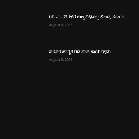
UPI ಪಾವತಿಗಳಿಗೆ ಶುಲ್ಕ ವಿಧಿಸಲ್ಲ: ಕೇಂದ್ರ ಸರ್ಕಾರ
August 9, 2026
ಪರಿಸರ ಜಾಗೃತಿ ಗಿಡ ನಾಟಿ ಕಾರ್ಯಕ್ರಮ
August 9, 2026
ಮಂಗಳೂರು
726
ಉಡುಪಿ
652
ಮೂಡುಬಿದಿರೆ
585
ಕಾರ್ಕಳ
272
ಬೆಂಗಳೂರು
270