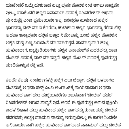
ಯಾಕೆಂದರೆ ಒಮ್ಮೆ ಹುಳುಕಾದ ಹಲ್ಲು ಪುನಃ ಮೊದಲಿನಂತೆ ಆಗಲು ಸಾಧ್ಯವೇ
ಇಲ.್ಲ ಯಾಕೆಂದರೆ ಹಲ್ಲಿನ ಏನಾಮಲ್ ಪದರಕ್ಕೆ ರಿಜನರೇಶನ್ ಅಥವಾ
ಪುನರುತ್ಪತ್ತಿ ಎಂಬ ಪ್ರಮೇಯವೇ ಇಲ್ಲ. ಏನಿದ್ದರೂ ಹುಳುಕಾದ ಹಲ್ಲಿನ
ಭಾಗವನ್ನು ಡ್ರಿಲ್ ಮಾಡಿ ಕೊರೆದು, ಹುಳುಕಾದ ಹಲ್ಲಿನ ಭಾಗವನ್ನು ತೆಗೆದು ಬೆಳ್ಳಿ
ಅಥವಾ ಇನ್ನಾವುದೇ ಹಲ್ಲಿನ ಬಣ್ಣದ ಸಿಮೆಂಟನ್ನು ತುಂಬಿ ಹಲ್ಲಿನ ಮೊದಲಿನ
ಆಕೃತಿ ಮತ್ತು ಬಣ್ಣ ಬರುವಂತೆ ಮಾಡಲಾಗುತ್ತದೆ. ಸಾಮಾನ್ಯವಾಗಿ ಹಲ್ಲು
ಹುಳುಕಾದಾಗ, ಬ್ಯಾಕ್ಟೀರಿಯಾಗಳು ಹಲ್ಲಿನ ಎನಾಮಲ್‍ನ ಪದರವನ್ನು ದಾಟಿ
ಡೆಂಟಿನ್ ಪದರಕ್ಕೆ ದಾಳಿ ಮಾಡುತ್ತದೆ. ಹಲ್ಲಿನ ಡೆಂಟಿನ್ ಪದರಕ್ಕೆ ಪುನರುತ್ಪತ್ತಿ
ಮಾಡಿಕೊಳ್ಳುವ ಶಕ್ತಿ ಇದೆ.
ಕೆಲವೇ ಕೆಲವು ಸಂದರ್ಭಗಳಲ್ಲಿ ಹಲ್ಲಿಗೆ ಏಟು ಬಿದ್ದಾಗ, ಹಲ್ಲಿನ ಒಳಭಾಗದ
ದಂತಮಜ್ಜೆ ಅಥವಾ ಪಲ್ಪ್ ಎಂಬ ಅಂಗಾಂಶಕ್ಕೆ ಗಾಯವಾದಾಗ ಅಥವಾ
ಹುಳುಕಾದ ಭಾಗ ದಂತ ಮಜ್ಜೆಯವರೆಗೂ ತಲುಪಿದಾಗ ‘ಡೆಂಟಿನ್ ಪದರ’
ರಿಜನರೇಶನ್ ಆಗುವ ಸಾಧ್ಯತೆ ಇದೆ. ಆದರೆ ಈ ಪುನರುತ್ಪತ್ತಿ ಆಗುವ ಪ್ರಕ್ರಿಯೆ
ಬಹಳ ನಿಧಾನ ಮತ್ತು ಹುಳುಕಾದ ಹಲ್ಲಿನ ಭಾಗವನ್ನು ತುಂಬುವಷ್ಟು ಡೆಂಟಿನ
ಪದರವನ್ನು ಉತ್ಪತ್ತಿ ಮಾಡುವ ಸಾಮಥ್ಯ ಇರುವುದಿಲ.್ಲ ಈ ಕಾರಣದಿಂದಲೇ
ಅನಿವಾರ್ಯವಾಗಿ ಹಲ್ಲಿನ ಹುಳುಕಾದ ಭಾಗವಾದ ಎನಾಮಲ್ ಮತ್ತು ಡೆಂಟಿನ