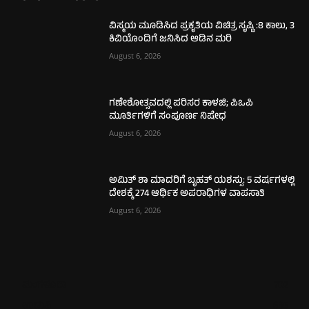
ವಿಸ್ಮಯ ಮೂಡಿಸಿದ ಪ್ರಕೃತಿಯ ವಿಚಿತ್ರ ಸೃಷ್ಟಿ :8 ಕಾಲು, 3
ಕಿವಿಯೊಂದಿಗೆ ಜನಿಸಿದ ಆಡಿನ ಮರಿ
August 6, 2026
ಗಣೇಶೋತ್ಸವದಲ್ಲಿ ಪರಿಸರ ಕಾಳಜಿ; ಪಿಒಪಿ
ಮೂರ್ತಿಗಳಿಗೆ ಸಂಪೂರ್ಣ ನಿಷೇಧ
August 6, 2026
ಅಮಿತ್ ಶಾ ಮಾದರಿಗೆ ಬೃಹತ್ ಯಶಸ್ಸು: 5 ವರ್ಷಗಳಲ್ಲಿ
ದೇಶಕ್ಕೆ 274 ಆರ್ಥಿಕ ಅಪರಾಧಿಗಳ ವಾಪಸಾತಿ
August 6, 2026
ಮಂಗಳೂರು
702
ಉಡುಪಿ
635