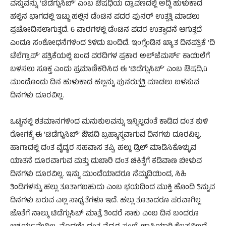
ವಸ್ತುವನ್ನು ‘ಟಿಡೆಗ್ಲುಸಿಬ್’ ಎಂಬ ಔಷಧಿಯ ದ್ರಾವಣದಲ್ಲಿ ಅದ್ದಿ ಹುಳುಕಾದ
ಹಲ್ಲಿನ ಭಾಗದಲ್ಲಿ ಇಟ್ಟು ಹಲ್ಲಿನ ಡೆಂಟಿನ ಪದರ ಪುನರ್ ಉತ್ಪತ್ತಿ ಮಾಡಲು
ಪ್ರಚೋದಿಸಲಾಗುತ್ತದೆ. 6 ವಾರಗಳಲ್ಲಿ ಡೆಂಟಿನ ಪದರ ಉತ್ಪಾದನೆ ಆಗುತ್ತದೆ
ಎಂದೂ ಸಂಶೋಧನೆಗಳಿಂದ ತಿಳಿದು ಬಂದಿದೆ. ಇಂಗ್ಲೆಂಡಿನ ಖ್ಯಾತ ದಿನಪತ್ರಿಕೆ ‘ದಿ
ಟೆಲೆಗ್ರಾಪ್’ ಪತ್ರಿಕೆಯಲ್ಲಿ ಬಂದ ವರದಿಗಳ ಪ್ರಕಾರ ಅಲ್‍ಜೆಮರ್ಸ್ ಕಾಯಿಲೆಗೆ
ಬಳಸಲು ಸೂಕ್ತ ಎಂದು ಪ್ರಮಾಣಿಕರಿಸಿದ ಈ ‘ಟಿಡೆಗ್ಲುಸಿಬ್’ ಎಂಬ ಔಷದಿ,ü
ಮುಂದೊಂದು ದಿನ ಹುಳುಕಾದ ಹಲ್ಲನ್ನು ಪುನರುತ್ಪತ್ತಿ ಮಾಡಲು ಬಳಸುವ
ದಿನಗಳು ದೂರವಿಲ್ಲ.
ಒಟ್ಟಿನಲ್ಲಿ ಶತಮಾನಗಳಿಂದ ಮನುಕುಲವನ್ನು ಇನ್ನಿಲ್ಲದಂತೆ ಕಾಡಿದ ದಂತ ಕುಳಿ
ರೋಗಕ್ಕೆ ಈ ‘ಟಿಡೆಗ್ಲುಸಿಬ್’ ಔಷದಿ ಬ್ರಹ್ಮಾಸ್ತ್ರವಾಗುವ ದಿನಗಳು ದೂರವಿಲ್ಲ.
ಹಾಗಾದಲ್ಲಿ ದಂತ ವೈದ್ಯರ ಸಹವಾಸ ತಪ್ಪಿ, ಹಲ್ಲು ಡ್ರಿಲ್ ಮಾಡಿಸಿಕೊಳ್ಳುವ
ಯಾತನೆ ದೂರವಾಗುವ ಮತ್ತು ದುಬಾರಿ ದಂತ ಚಿಕಿತ್ಸೆಗೆ ಕಡಿವಾಣ ಬೀಳುವ
ದಿನಗಳು ದೂರವಿಲ್ಲ. ಇನ್ನು ಮುಂದೆಯಾದರೂ ನೆಮ್ಮದಿಯಿಂದ, ಸಿಹಿ
ತಿಂಡಿಗಳನ್ನು ಹಲ್ಲು ತೂತಾಗಬಹುದು ಎಂಬ ಭಯದಿಂದ ಮುಕ್ತಿ ಹೊಂದಿ ತಿನ್ನುವ
ದಿನಗಳು ಬರುವ ಎಲ್ಲ ಸಾಧ್ಯತೆಗಳೂ ಇದೆ. ಹಲ್ಲು ತೂತಾದರೂ ಪರವಾಗಿಲ್ಲ
ಜೊತೆಗೆ ನಾಲ್ಕು ಟಿಡೆಗ್ಲುಸಿಬ್ ಮಾತ್ರೆ ತಿಂದರೆ ಸಾಕು ಎಂಬ ದಿನ ಬಂದರೂ