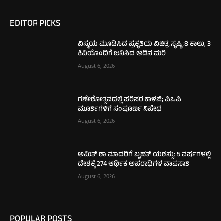
EDITOR PICKS
ವಿಸ್ಮಯ ಮೂಡಿಸಿದ ಪ್ರಕೃತಿಯ ವಿಚಿತ್ರ ಸೃಷ್ಟಿ :8 ಕಾಲು, 3
ಕಿವಿಯೊಂದಿಗೆ ಜನಿಸಿದ ಆಡಿನ ಮರಿ
August 6, 2026
ಗಣೇಶೋತ್ಸವದಲ್ಲಿ ಪರಿಸರ ಕಾಳಜಿ; ಪಿಒಪಿ
ಮೂರ್ತಿಗಳಿಗೆ ಸಂಪೂರ್ಣ ನಿಷೇಧ
August 6, 2026
ಅಮಿತ್ ಶಾ ಮಾದರಿಗೆ ಬೃಹತ್ ಯಶಸ್ಸು: 5 ವರ್ಷಗಳಲ್ಲಿ
ದೇಶಕ್ಕೆ 274 ಆರ್ಥಿಕ ಅಪರಾಧಿಗಳ ವಾಪಸಾತಿ
August 6, 2026
POPULAR POSTS