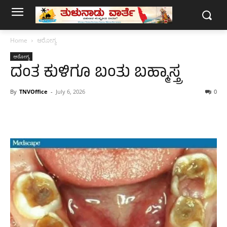
Home
ಆರೋಗ್ಯ
ಆರೋಗ್ಯ
ದಂತ ಕುಳಿಗೂ ಬಂತು ಬಹ್ಮಾಸ್ತ್ರ
By
TNVOffice
-
July 6, 2026
0