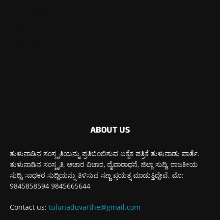
ಮೂಡುಬಿದಿರೆ
577
ಕಾರ್ಕಳ
267
ಬೆಂಗಳೂರು
265
ABOUT US
ತುಳುನಾಡಿನ ಸಂಸ್ಕೃತಿಯನ್ನು ಪ್ರತಿಬಿಂಬಿಸುವ ಏಕೈಕ ಪತ್ರಿಕೆ ತುಳುನಾಡು ವಾರ್ತೆ.
ತುಳುನಾಡಿನ ಸಂಸ್ಕೃತಿ, ಆಚಾರ ವಿಚಾರ, ದೈವಾರಾಧನೆ, ಜಿಲ್ಲಾ ಸುದ್ದಿ, ರಾಜಕೀಯ
ಸುದ್ದಿ, ಸಾಧಕರ ಸುದ್ದಿಯನ್ನು ತಿಳಿಸುವ ಸಣ್ಣ ಪ್ರಯತ್ನ ಮಾಡುತ್ತಿದ್ದೇವೆ. ಮೊ:
9845858594 9845665644
Contact us:
tulunaduvarthe@gmail.com