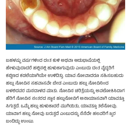
ಬಹಳಷ್ಟು ವರ್ಷಗಳಿಂದ ದಂತ ಕುಳಿ ಅಥವಾ ಆಡುಭಾಷೆಯಲ್ಲಿ
ಹೇಳುವುದಾದರೆ ಹಲ್ಲಿನಲ್ಲಿ ಹುಳುಕಾಗುವುದು ಎಂಬುದು ದಂತ ವೈದ್ಯರಿಗೆ
ಕಬ್ಬಿಣದ ಕಡಲೆಯಾಗಿಯೇ ಉಳಿದಿತ್ತು. ಯಾವ ನೋವಾದರೂ ಸಹಿಸಬಹುದು
ಹಲ್ಲು ನೋವಿನ ಸಹವಾಸವೇ ಬೇಡ ಎಂಬುದು ಹಲ್ಲು ನೋವಿನಿಂದ
ಬಳಲಿದವರ ಮನದಾಳದ ಮಾತು. ನೋವಿನ ಚರಿತ್ರೆಯನ್ನು ಅವಲೋಕಿಸಿದಾಗ
ಹೆರಿಗೆ ನೋವಿನ ನಂತರದ ಸ್ಥಾನ ಹಲ್ಲುನೋವಿಗೆ ಅನಾಯಾಸವಾಗಿ ಯಾವತ್ತೂ
ಸಿಗುತ್ತದೆ. ಒಮ್ಮೆ ಹಲ್ಲು ಹುಳುಕಾದರೆ ಮುಗಿಯಿತು, ಯಾವತ್ತೂ ತಲೆನೋವು.
ಯಾವಾಗ ಹಲ್ಲು ನೋವು ಬರುತ್ತದೆ ಎಂಬುದನ್ನು ನೆನೆದೇ ಹಲವರಿಗೆ ಜ್ವರ
ಬಂದಿದ್ದು ಉಂಟು.