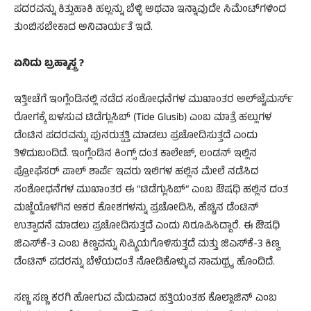
ಪದರವನ್ನು ಕಿತ್ತುಹಾಕಿ ಹಲ್ಲನ್ನು ಬೆಳ್ಳಿ ಅಥವಾ ಇನ್ನಾವುದೇ ಸಿಮೆಂಟ್‍ಗಳಿಂದ
ತುಂಬಿಸಬೇಕಾದ ಅನಿವಾರ್ಯತೆ ಇದೆ.
ಏನಿದು ಬ್ರಹ್ಮಾಸ್ತ್ರ ?
ಇತ್ತೀಚೆಗೆ ಇಂಗ್ಲೆಂಡಿನಲ್ಲಿ ನಡೆದ ಸಂಶೋಧನೆಗಳ ಮುಖಾಂತರ ಅಲ್‍ಜೈಮರ್ಸ್
ರೋಗಕ್ಕೆ ಬಳಸುವ ಟಿಡೆಗ್ಲುಸಿಬ್ (Tide Glusib) ಎಂಬ ಮಾತ್ರೆ ಹಲ್ಲುಗಳ
ಡೆಂಟಿನ ಪದರವನ್ನು ಪುನರುತ್ಪತ್ತಿ ಮಾಡಲು ಪ್ರಚೋದಿಸುತ್ತದೆ ಎಂದು
ತಿಳಿದುಬಂದಿದೆ. ಇಂಗ್ಲೆಂಡಿನ ಕಿಂಗ್ಸ್ ದಂತ ಕಾಲೇಜ್, ಲಂಡನ್ ಇಲ್ಲಿನ
ಪ್ರೋಫೆಸರ್ ಪಾಲ್ ಶಾರ್ಪೆ ಇವರು ಇಲಿಗಳ ಹಲ್ಲಿನ ಮೇಲೆ ನಡೆಸಿದ
ಸಂಶೋಧನೆಗಳ ಮುಖಾಂತರ ಈ “ಟಿಡೆಗ್ಲುಸಿಬ್” ಎಂಬ ಔಷಧಿ ಹಲ್ಲಿನ ದಂತ
ಮಜ್ಜೆಯೊಳಗಿನ ಆಕರ ಕೋಶಗಳನ್ನು ಪ್ರಚೋದಿಸಿ, ಹೆಚ್ಚಿನ ಡೆಂಟಿನ್
ಉತ್ಪಾದನೆ ಮಾಡಲು ಪ್ರಚೋದಿಸುತ್ತದೆ ಎಂದು ನಿರೂಪಿಸಿದ್ದಾರೆ. ಈ ಔಷಧಿ
ಜಿಎಸ್‍ಕೆ-3 ಎಂಬ ಕಿಣ್ವವನ್ನು ನಿಷ್ಕ್ರಿಯಗೊಳಿಸುತ್ತದೆ ಮತ್ತು ಜಿಎಸ್‍ಕೆ-3 ಕಿಣ್ವ
ಡೆಂಟಿನ್ ಪದರನ್ನು ಬೆಳೆಯದಂತೆ ನೋಡಿಕೊಳ್ಳುವ ಸಾಮಥ್ರ್ಯ ಹೊಂದಿದೆ.
ಸಣ್ಣ ಸಣ್ಣ ಕರಗಿ ಹೋಗುವ ಮೆದುವಾದ ಹತ್ತಿಯಂತಹ ಕೊಲ್ಲಾಜಿನ್ ಎಂಬ