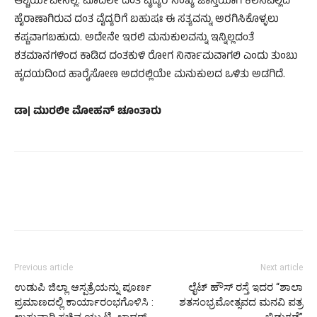
ಆಶ್ಚರ್ಯವೇನಿಲ್ಲ. ಮೊದಲೇ ದಂತ ವೈದ್ಯರ ಸಂಖ್ಯೆ ಜಾಸ್ತಿಯಾಗಿ ಕೆಲಸವಿಲ್ಲದೆ
ಹೈರಾಣಾಗಿರುವ ದಂತ ವೈದ್ಯರಿಗೆ ಬಹುಷಃ ಈ ಸತ್ಯವನ್ನು ಅರಗಿಸಿಕೊಳ್ಳಲು
ಕಷ್ಟವಾಗಬಹುದು. ಅದೇನೇ ಇರಲಿ ಮನುಕುಲವನ್ನು ಇನ್ನಿಲ್ಲದಂತೆ
ಶತಮಾನಗಳಿಂದ ಕಾಡಿದ ದಂತಕುಳಿ ರೋಗ ನಿರ್ನಾಮವಾಗಲಿ ಎಂದು ತುಂಬು
ಹೃದಯದಿಂದ ಹಾರೈಸೋಣ ಅದರಲ್ಲಿಯೇ ಮನುಕುಲದ ಒಳಿತು ಅಡಗಿದೆ.
ಡಾ| ಮುರಲೀ ಮೋಹನ್ ಚೂಂತಾರು
Previous article
Next article
ಉಡುಪಿ ಜಿಲ್ಲಾ ಆಸ್ಪತ್ರೆಯನ್ನು ಪೂರ್ಣ
ಲೈಟ್ ಹೌಸ್ ರಸ್ತೆ ಇದರ “ಶಾಲಾ
ಪ್ರಮಾಣದಲ್ಲಿ ಕಾರ್ಯಾರಂಭಗೊಳಿಸಿ :
ಶತಸಂಭ್ರಮೋತ್ಸವದ ಮನವಿ ಪತ್ರ
ಉಸ್ತುವಾರಿ ಸಚಿವ ಯು.ಟಿ. ಖಾದರ್
ಬಿಡುಗಡೆ”