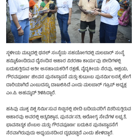
ಸ್ಥಳೀಯ ಮಟ್ಟದಲ್ಲಿ ಥನಲ್ ಸಂಸ್ಥೆಯ ಸಹಯೋಗದಲ್ಲಿ ಮಲಬಾರ್ ಸಂಸ್ಥೆ
ಹಮ್ಮಿಕೊಂಡಿರುವ ದೈನಂದಿನ ಆಹಾರ ವಿತರಣಾ ಕಾರ್ಯವು ಬೀದಿಗಳಲ್ಲಿ
ಬದುಕುತ್ತಿರುವ ಅತೀ ಅಸಹಾಯಕರಿಗೆ ರಕ್ಷಣೆ, ವೈದ್ಯಕೀಯ ನೆರವು, ಆಶ್ರಯ,
ಗೌರವಪೂರ್ಣ ಜೀವನ ಪುನಃಸ್ಥಾಪನೆ ಮತ್ತು ಕುಟುಂಬ ಪುನರ್ಮಿಲನಕ್ಕೆ ಹೇಗೆ
ದಾರಿಯಾಗಿದೆ ಎಂಬುದನ್ನು ದಾಖಲಿಸಿದೆ ಎಂದು ಮಲಬಾರ್ ಗ್ರೂಪ್ ಅಧ್ಯಕ್ಷ
ಎಂ.ಪಿ. ಅಹಮ್ಮದ್ ತಿಳಿಸಿದ್ದಾರೆ.
ಹಸಿವು ಮುಕ್ತ ವಿಶ್ವ ನಿರ್ಮಿಸುವ ನಿಟ್ಟಿನಲ್ಲಿ ಬೀದಿ ಬದಿಯವರಿಗೆ ವಿತರಿಸುತ್ತಿರುವ
ಆಹಾರವು ಅವರಲ್ಲಿ ಆತ್ಮವಿಶ್ವಾಸ, ಪುನರ್ವಸತಿ, ಆರೋಗ್ಯ ಸೇವೆಗಳ ಲಭ್ಯತೆ,
ಭಾವನಾತ್ಮಕ ಬೆಂಬಲ ಮತ್ತು ಗೌರವಪೂರ್ಣ ಬದುಕಿನ ಪುನಃಸ್ಥಾಪನೆಗೆ
ನೆರವಾಗಿರುವುದು ಅಧ್ಯಯನದಿಂದ ದೃಢಪಟ್ಟಿದೆ ಎಂದು ಹೇಳಿದ್ದಾರೆ.