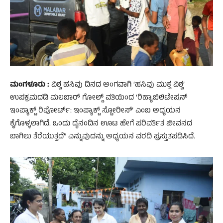
ಮಂಗಳೂರು :
ವಿಶ್ವ ಹಸಿವು ದಿನದ ಅಂಗವಾಗಿ ‘ಹಸಿವು ಮುಕ್ತ ವಿಶ್ವ’
ಉಪಕ್ರಮದಡಿ ಮಲಬಾರ್ ಗೋಲ್ಡ್ ವತಿಯಿಂದ ‘ರಿಹ್ಯಾಬಿಲಿಟೇಷನ್
ಇಂಪ್ಯಾಕ್ಟ್ ರಿಪೋರ್ಟ್: ಇಂಪ್ಯಾಕ್ಟ್ ಸ್ಟೋರೀಸ್’ ಎಂಬ ಅಧ್ಯಯನ
ಕೈಗೊಳ್ಳಲಾಗಿದೆ. ಒಂದು ದೈನಂದಿನ ಊಟ ಹೇಗೆ ಪರಿವರ್ತಿತ ಜೀವನದ
ಬಾಗಿಲು ತೆರೆಯುತ್ತದೆ” ಎನ್ನುವುದನ್ನು ಅಧ್ಯಯನ ವರದಿ ಪ್ರಸ್ತುತಪಡಿಸಿದೆ.