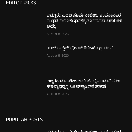
EDITOR PICKS
ಪುತ್ತೂರು: ಪದವಿ ಪೂರ್ವ ಕಾಲೇಜು ಉಪನ್ಯಾಸಕರ
ಸಂಘದ ತಾಲೂಕು ಘಟಕಕ್ಕೆ ನೂತನ ಪದಾಧಿಕಾರಿಗಳ
ಆಯ್ಕೆ
August 8, 2026
ಯಶ್ ‘ಟಾಕ್ಸಿಕ್’ ಟ್ರೇಲರ್ ರಿಲೀಸ್‌ಗೆ ಕ್ಷಣಗಣನೆ
August 8, 2026
ಅಜ್ಜರಕಾಡು ಮಹಿಳಾ ಕಾಲೇಜಿನಲ್ಲಿ ಎರಡು ದಿನಗಳ
ಕೌಶಲ್ಯಾಭಿವೃದ್ಧಿ ಬೂಟ್‌ಕ್ಯಾಂಪ್‌ಗೆ ಚಾಲನೆ
August 8, 2026
POPULAR POSTS