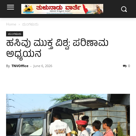
Home
ಮಂಗಳೂರು
ಮಂಗಳೂರು
ಹಸಿವು ಮುಕ್ತ ವಿಶ್ವ: ಪರಿಣಾಮ
ಅಧ್ಯಯನ
By
TNVOffice
-
June 6, 2026
0