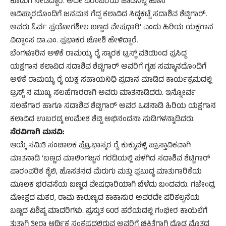
ಕೊಡುಗೆ ನೀಡಿದ್ದಾರೆ. ಅದೇ ಪರಂಪರೆಯ ಜಾಡಿನಲ್ಲಿ ಹೊಸ
ಆವಿಷ್ಕಾರದೊಂದಿಗೆ ಜನಮನ ಗೆದ್ದ ಕಲಾವಿದ ಸಿದ್ಧಕಟ್ಟೆ ಸದಾಶಿವ ಶೆಟ್ಟಿಗಾರ್.
ಅವರು ಓರ್ವ ಪ್ರಯೋಗಶೀಲ ಬಣ್ಣದ ವೇಷಧಾರಿ’ ಎಂದು ಹಿರಿಯ ಯಕ್ಷಗಾನ
ವಿದ್ವಾಂಸ ಡಾ.ಎಂ. ಪ್ರಭಾಕರ ಜೋಶಿ ಹೇಳಿದ್ದಾರೆ.
ಬೆಂಗಳೂರಿನ ಅಳಿಕೆ ರಾಮಯ್ಯ ರೈ ಸ್ಮಾರಕ ಟ್ರಸ್ಟ್ ವತಿಯಿಂದ ಪ್ರಸಿದ್ಧ
ಯಕ್ಷಗಾನ ಕಲಾವಿದ ಸದಾಶಿವ ಶೆಟ್ಟಿಗಾರ್ ಅವರಿಗೆ ಗೃಹ ಸಮ್ಮಾನದೊಂದಿಗೆ
ಅಳಿಕೆ ರಾಮಯ್ಯ ರೈ ಯಕ್ಷ ಸಹಾಯನಿಧಿ ಪ್ರದಾನ ಮಾಡಿದ ಕಾರ್ಯಕ್ರಮದಲ್ಲಿ
ಟ್ರಸ್ಟ್ ನ ಮುಖ್ಯ ಸಲಹೆಗಾರರಾಗಿ ಅವರು ಮಾತನಾಡಿದರು. ಇನ್ನೋರ್ವ
ಸಲಹೆಗಾರ ಹಾಗೂ ಸದಾಶಿವ ಶೆಟ್ಟಿಗಾರ್ ಅವರ ಒಡನಾಡಿ ಹಿರಿಯ ಯಕ್ಷಗಾನ
ಕಲಾವಿದ ಉಬರಡ್ಕ ಉಮೇಶ ಶೆಟ್ಟಿ ಅಭಿನಂದನಾ ನುಡಿಗಳನ್ನಾಡಿದರು.
ನೆರವಿಗಾಗಿ ಮನವಿ:
ಆಯ್ಕೆ ಸಮಿತಿ ಸಂಚಾಲಕ ಪ್ರೊ.ಭಾಸ್ಕರ ರೈ ಕುಕ್ಕುವಳ್ಳಿ ಪ್ರಾಸ್ತಾವಿಕವಾಗಿ
ಮಾತನಾಡಿ ‘ಬಣ್ಣದ ಮಾಲಿಂಗಜ್ಜನ ಗರಡಿಯಲ್ಲಿ ಪಳಗಿದ ಸದಾಶಿವ ಶೆಟ್ಟಿಗಾರ್
ಪಾರಂಪರಿಕ ಶೈಲಿ, ಹೊಸತನದ ಮೆರುಗು ಮತ್ತು ಪ್ರಬುದ್ಧ ಮಾತುಗಾರಿಕೆಯ
ಮೂಲಕ ಭರವಸೆಯ ಬಣ್ಣದ ವೇಷಧಾರಿಯಾಗಿ ಬೆಳೆದು ಬಂದವರು. ಗಜೇಂದ್ರ
ಮೋಕ್ಷದ ಮಕರ, ರಾಮ ಕಾರುಣ್ಯದ ಕಾಕಾಸುರ ಅವರದೇ ಪರಿಕಲ್ಪನೆಯ
ಬಣ್ಣದ ವಿಶಿಷ್ಟ ಮಾದರಿಗಳು. ಪ್ರಸ್ತುತ 60ರ ಹರೆಯದಲ್ಲಿ ಗಂಭೀರ ಕಾಯಿಲೆಗೆ
ತುತ್ತಾಗಿ ತೀರಾ ಆರ್ಥಿಕ ಸಂಕಷ್ಟದಲ್ಲಿರುವ ಅವರಿಗೆ ಚಿಕಿತ್ಸೆಗಾಗಿ ದೊಡ್ಡ ಮೊತ್ತದ