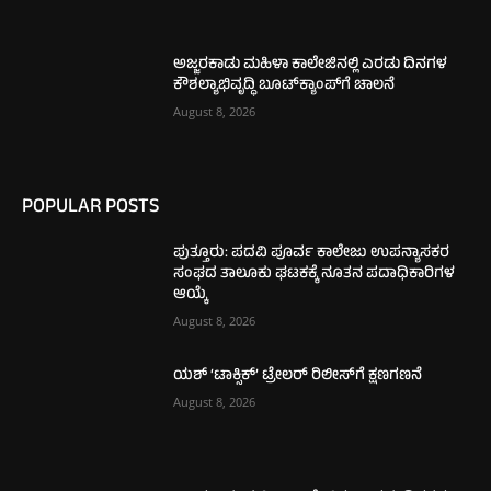
ಅಜ್ಜರಕಾಡು ಮಹಿಳಾ ಕಾಲೇಜಿನಲ್ಲಿ ಎರಡು ದಿನಗಳ
ಕೌಶಲ್ಯಾಭಿವೃದ್ಧಿ ಬೂಟ್‌ಕ್ಯಾಂಪ್‌ಗೆ ಚಾಲನೆ
August 8, 2026
POPULAR POSTS
ಪುತ್ತೂರು: ಪದವಿ ಪೂರ್ವ ಕಾಲೇಜು ಉಪನ್ಯಾಸಕರ
ಸಂಘದ ತಾಲೂಕು ಘಟಕಕ್ಕೆ ನೂತನ ಪದಾಧಿಕಾರಿಗಳ
ಆಯ್ಕೆ
August 8, 2026
ಯಶ್ ‘ಟಾಕ್ಸಿಕ್’ ಟ್ರೇಲರ್ ರಿಲೀಸ್‌ಗೆ ಕ್ಷಣಗಣನೆ
August 8, 2026