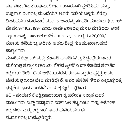
ಹಣ ಬೇಕಾಗಿದೆ. ಕಲಾಭಿಮಾನಿಗಳು ಉದಾರವಾಗಿ ಸ್ಪಂದಿಸಿದರೆ ಮಾತ್ರ
ಯಕ್ಷಗಾನ ರಂಗದಲ್ಲಿ ಮುಂದೆಯೂ ಅವರು ದುಡಿಯಬಲ್ಲರು. ನೆರವು
ನೀಡುವವರು ದೂರವಾಣಿ ಮೂಲಕ ಅವರನ್ನು ಸಂಪರ್ಕಿಸಬಹುದು. (ಗೂಗಲ್
ಪೇ ನಂ.9741025189)’ ಎಂದು ಸಾರ್ವಜನಿಕರಲ್ಲಿ ಮನವಿ ಮಾಡಿದರು. ಅಳಿಕೆ
ಸ್ಮಾರಕ ಟ್ರಸ್ಟ್ ಸಂಚಾಲಕ ಅಳಿಕೆ ದುರ್ಗಾ ಪ್ರಸಾದ್ ರೈ ರೂ.20,000/-
ಸಹಾಯ ನಿಧಿಯನ್ನು ಅರ್ಪಿಸಿ, ಅವರು ಶೀಘ್ರ ಗುಣಮುಖರಾಗುವಂತೆ
ಹಾರೈಸಿದರು.
ಸದಾಶಿವ ಶೆಟ್ಟಿಗಾರ್ ಮತ್ತು ಕಲಾವತಿ ದಂಪತಿಗಳನ್ನು ಸಿದ್ಧಕಟ್ಟೆಯ ಅವರ
ಮನೆಯಲ್ಲಿ ಸನ್ಮಾನಿಸಲಾಯಿತು. ಗೌರವ ಸ್ವೀಕರಿಸಿ ಮಾತನಾಡಿದ ಸದಾಶಿವ
ಶೆಟ್ಟಿಗಾರ್ ‘ಕೀರ್ತಿ ಶೇಷ ಅಳಿಕೆಯವರದು ತುಂಬಾ ಎತ್ತರದ ವ್ಯಕ್ತಿತ್ವ. ಅವರ
ಜೊತೆಯಲ್ಲಿ ಒಂದು ವೇಷ ಮಾಡಿದ್ದೇನೆ. ಅವರ ಹೆಸರಿನ ಗೌರವ ಸಿಕ್ಕಿರುವುದಕ್ಕೆ
ಧನ್ಯತೆಯ ಭಾವ ಮೂಡಿದೆ’ ಎಂದು ಕೃತಜ್ಞತೆ ಸಲ್ಲಿಸಿದರು.
ಕವಿ – ಸಂಘಟಕ ಕೆ.ಲಕ್ಷ್ಮೀನಾರಾಯಣ ರೈ ಹರೇಕಳ ಸನ್ಮಾನ ಫಲಕ
ವಾಚಿಸಿದರು. ಟ್ರಸ್ಟ್ ಸದಸ್ಯರಾದ ಮಹಾಬಲ ಶೆಟ್ಟಿ ಬಜನಿ ಗುತ್ತು, ಅಶೋಕ್
ಶೆಟ್ಟಿ ದರ್ಬೆ ಮತ್ತು ಶೆಟ್ಟಿಗಾರ್ ಅವರ ಮನೆಯವರು ಈ
ಸಂದರ್ಭದಲ್ಲಿ ಉಪಸ್ಥಿತರಿದ್ದರು.