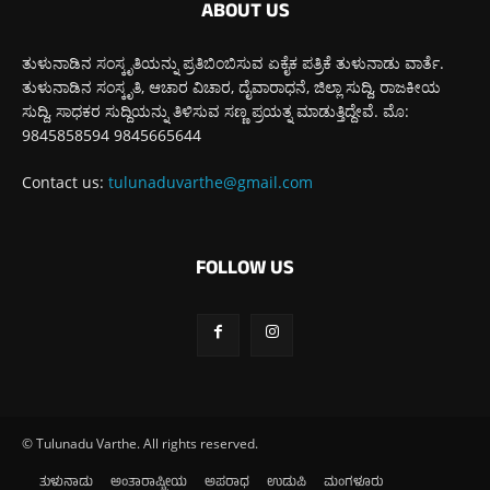
ABOUT US
ತುಳುನಾಡಿನ ಸಂಸ್ಕೃತಿಯನ್ನು ಪ್ರತಿಬಿಂಬಿಸುವ ಏಕೈಕ ಪತ್ರಿಕೆ ತುಳುನಾಡು ವಾರ್ತೆ.
ತುಳುನಾಡಿನ ಸಂಸ್ಕೃತಿ, ಆಚಾರ ವಿಚಾರ, ದೈವಾರಾಧನೆ, ಜಿಲ್ಲಾ ಸುದ್ದಿ, ರಾಜಕೀಯ
ಸುದ್ದಿ, ಸಾಧಕರ ಸುದ್ದಿಯನ್ನು ತಿಳಿಸುವ ಸಣ್ಣ ಪ್ರಯತ್ನ ಮಾಡುತ್ತಿದ್ದೇವೆ. ಮೊ:
9845858594 9845665644
Contact us:
tulunaduvarthe@gmail.com
FOLLOW US
© Tulunadu Varthe. All rights reserved.
ತುಳುನಾಡು
ಅಂತಾರಾಷ್ಟ್ರೀಯ
ಅಪರಾಧ
ಉಡುಪಿ
ಮಂಗಳೂರು