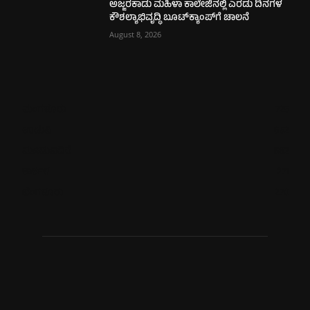
ಅಜ್ಜರಕಾಡು ಮಹಿಳಾ ಕಾಲೇಜಿನಲ್ಲಿ ಎರಡು ದಿನಗಳ
ಕೌಶಲ್ಯಾಭಿವೃದ್ಧಿ ಬೂಟ್‌ಕ್ಯಾಂಪ್‌ಗೆ ಚಾಲನೆ
August 8, 2026
ಮಂಗಳೂರು
725
ಉಡುಪಿ
652
ಮೂಡುಬಿದಿರೆ
582
ಕಾರ್ಕಳ
271
ಬೆಂಗಳೂರು
270