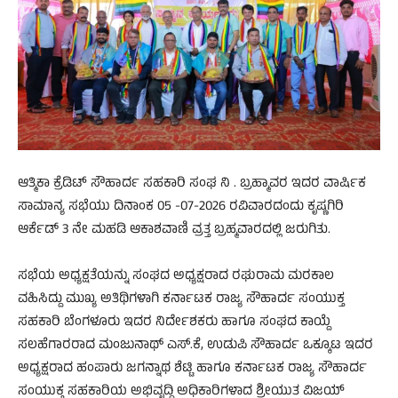
ಆತ್ಮಿಕಾ ಕ್ರೆಡಿಟ್ ಸೌಹಾರ್ದ ಸಹಕಾರಿ ಸಂಘ ನಿ‌ . ಬ್ರಹ್ಮಾವರ ಇದರ ವಾರ್ಷಿಕ
ಸಾಮಾನ್ಯ ಸಭೆಯು ದಿನಾಂಕ 05 -07-2026 ರವಿವಾರದಂದು ಕೃಷ್ಣಗಿರಿ
ಆರ್ಕೆಡ್ 3 ನೇ ಮಹಡಿ ಆಕಾಶವಾಣಿ ವ್ರತ್ತ ಬ್ರಹ್ಮವಾರದಲ್ಲಿ ಜರುಗಿತು.
ಸಭೆಯ ಅಧ್ಯಕ್ಷತೆಯನ್ನು ಸಂಘದ ಅಧ್ಯಕ್ಷರಾದ ರಘುರಾಮ ಮರಕಾಲ
ವಹಿಸಿದ್ದು ಮುಖ್ಯ ಅತಿಥಿಗಳಾಗಿ ಕರ್ನಾಟಕ ರಾಜ್ಯ ಸೌಹಾರ್ದ ಸಂಯುಕ್ತ
ಸಹಕಾರಿ ಬೆಂಗಳೂರು ಇದರ ನಿರ್ದೇಶಕರು ಹಾಗೂ ಸಂಘದ ಕಾಯ್ದೆ
ಸಲಹೆಗಾರರಾದ ಮಂಜುನಾಥ್ ಎಸ್.ಕೆ, ಉಡುಪಿ ಸೌಹಾರ್ದ ಒಕ್ಕೂಟ ಇದರ
ಅಧ್ಯಕ್ಷರಾದ ಹಂಪಾರು ಜಗನ್ನಾಥ ಶೆಟ್ಟಿ ಹಾಗೂ ಕರ್ನಾಟಕ ರಾಜ್ಯ ಸೌಹಾರ್ದ
ಸಂಯುಕ್ತ ಸಹಕಾರಿಯ ಅಭಿವೃದ್ಧಿ ಅಧಿಕಾರಿಗಳಾದ ಶ್ರೀಯುತ ವಿಜಯ್