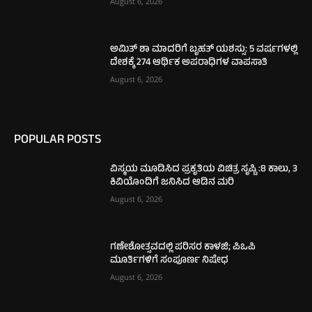
August 6, 2026
ಅಮಿತ್ ಶಾ ಮಾದರಿಗೆ ಬೃಹತ್ ಯಶಸ್ಸು: 5 ವರ್ಷಗಳಲ್ಲಿ
ದೇಶಕ್ಕೆ 274 ಆರ್ಥಿಕ ಅಪರಾಧಿಗಳ ವಾಪಸಾತಿ
August 6, 2026
POPULAR POSTS
ವಿಸ್ಮಯ ಮೂಡಿಸಿದ ಪ್ರಕೃತಿಯ ವಿಚಿತ್ರ ಸೃಷ್ಟಿ :8 ಕಾಲು, 3
ಕಿವಿಯೊಂದಿಗೆ ಜನಿಸಿದ ಆಡಿನ ಮರಿ
August 6, 2026
ಗಣೇಶೋತ್ಸವದಲ್ಲಿ ಪರಿಸರ ಕಾಳಜಿ; ಪಿಒಪಿ
ಮೂರ್ತಿಗಳಿಗೆ ಸಂಪೂರ್ಣ ನಿಷೇಧ
August 6, 2026