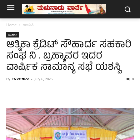
Home
ಉಡುಪಿ
ಉಡುಪಿ
ಆತ್ಮಿಕಾ ಕ್ರೆಡಿಟ್ ಸೌಹಾರ್ದ ಸಹಕಾರಿ
ಸಂಘ ನಿ‌ . ಬ್ರಹ್ಮಾವರ ಇದರ
ವಾರ್ಷಿಕ ಸಾಮಾನ್ಯ ಸಭೆ ಯಶಸ್ವಿ
By
TNVOffice
-
July 6, 2026
0