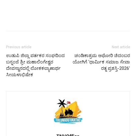
Previous article
Next article
ಉಡುಪಿ ಜಿಲ್ಲಾ ವರ್ತಕರ ಸಂಘದಿಂದ
ಚಂಡಿಕಾಶ್ರಮ ಅಘೋರಿ ಚಿದಂಬರ
ಬನ್ನಂಜೆ ಶ್ರೀ ಮಹಾಲಿಂಗೇಶ್ವರ
ಯೋಗಿಗೆ ‘ಧಾರ್ಮಿಕ ಸಮಾಜ ಸೇವಾ
ದೇವಸ್ಥಾನದಲ್ಲಿ ಲೋಕಕಲ್ಯಾಣಾರ್ಥ
ರತ್ನ ಪ್ರಶಸ್ತಿ-2026’
ಸೀಯಳಾಭಿಷೇಕ