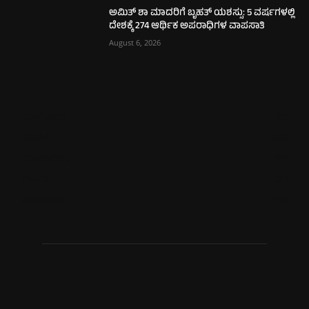
ಅಮಿತ್ ಶಾ ಮಾದರಿಗೆ ಬೃಹತ್ ಯಶಸ್ಸು: 5 ವರ್ಷಗಳಲ್ಲಿ
ದೇಶಕ್ಕೆ 274 ಆರ್ಥಿಕ ಅಪರಾಧಿಗಳ ವಾಪಸಾತಿ
August 6, 2026
ಮಂಗಳೂರು
702
ಉಡುಪಿ
635
ಮೂಡುಬಿದಿರೆ
577
ಕಾರ್ಕಳ
267
ಬೆಂಗಳೂರು
265