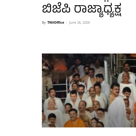
ಬಿಜೆಪಿ ರಾಜ್ಯಾಧ್ಯಕ್ಷ
By
TNVOffice
-
June 26, 2026