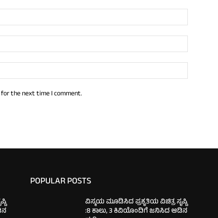
 for the next time I comment.
POPULAR POSTS
್ಟಿ
ವಿಸ್ಮಯ ಮೂಡಿಸಿದ ಪ್ರಕೃತಿಯ ವಿಚಿತ್ರ ಸೃಷ್ಟಿ
ಡಿನ
:8 ಕಾಲು, 3 ಕಿವಿಯೊಂದಿಗೆ ಜನಿಸಿದ ಆಡಿನ