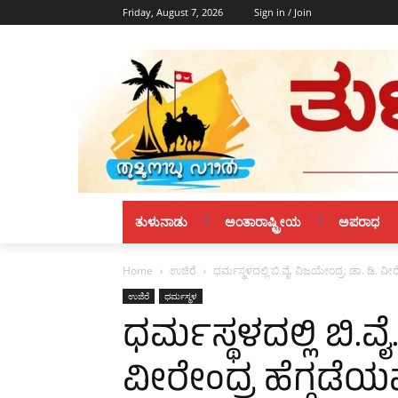
Friday, August 7, 2026
Sign in / Join
ತುಳುನಾಡು
ಅಂತಾರಾಷ್ಟ್ರೀಯ
ಅಪರಾಧ
Home
ಉಜಿರೆ
ಧರ್ಮಸ್ಥಳದಲ್ಲಿ ಬಿ.ವೈ. ವಿಜಯೇಂದ್ರ: ಡಾ. ಡಿ. ವೀ
ಉಜಿರೆ
ಧರ್ಮಸ್ಥಳ
ಧರ್ಮಸ್ಥಳದಲ್ಲಿ ಬಿ.ವೈ
ವೀರೇಂದ್ರ ಹೆಗ್ಗಡ