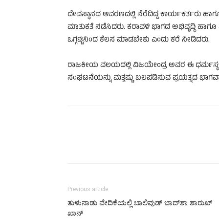
ದೇವಸ್ಥಾನದ ಆವರಣದಲ್ಲಿ ನೆರೆದಿದ್ದ ಕಾರ್ಯಕರ್ತರು ಹ
ಮಾತುಕತೆ ನಡೆಸಿದರು. ಕರಾವಳಿ ಭಾಗದ ಅಭಿವೃದ್ಧಿ ಹಾಗೂ ಪಕ
ಒಗ್ಗಟ್ಟಿನಿಂದ ಕೆಲಸ ಮಾಡಬೇಕು ಎಂದು ಕರೆ ನೀಡಿದರು.
ರಾಜಕೀಯ ವಲಯದಲ್ಲಿ ವಿಜಯೇಂದ್ರ ಅವರ ಈ ಧರ್ಮಸ್ಥಳ ಭೇ
ಸಂಘಟನೆಯನ್ನು ಮತ್ತಷ್ಟು ಬಲಪಡಿಸುವ ಪ್ರಯತ್ನದ ಭಾಗವಾಗಿ
Previous article
ತುಳುನಾಡು ವೇದಿಕೆಯಲ್ಲಿ ಬಾಲಿವುಡ್‌ ಬಾದ್‌ಶಾ ಶಾರುಖ್‌
ಖಾನ್‌