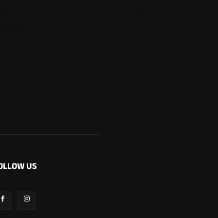
ಕಾರ್ಕಳ
267
ಬೆಂಗಳೂರು
265
OLLOW US