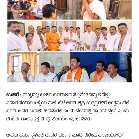
ಉಜಿರೆ :
ರಾಜ್ಯದಲ್ಲಿ ಭೀಕರ ಬರಗಾಲದ ಸನ್ನಿವೇಶವಿದ್ದು ಇದೆಲ್ಲ
ನಿವಾರಣೆಯಾಗಿ ಒಳ್ಳೆಯ ಮಳೆ-ಬೆಳೆ ಆಗಲಿ. ಕೃಷಿ ಉತ್ಪನ್ನಗಳಿಗೆ ಉತ್ತಮ ಬೆಲೆ
ಸಿಗಲಿ. ಜನರ ಬದುಕು ಹಸನಾಗಲಿ ಎಂದು ದೇವರಲ್ಲಿ ಪ್ರಾರ್ಥಿಸಿದ್ದೇನೆ ಎಂದು
ಬಿ.ಜೆ.ಪಿ. ರಾಜ್ಯಾಧ್ಯಕ್ಷ ಬಿ. ವೈ. ವಿಜಯೇಂದ್ರ ಹೇಳಿದರು.
ಅವರು ಧರ್ಮಸ್ಥಳದಲ್ಲಿ ದೇವರ ದರ್ಶನ ಮಾಡಿ, ವಿಶೇಷ ಪೂಜೆಯೊಂದಿಗೆ