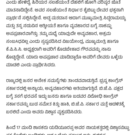
ಎಂದು ಹೇಳಿದ್ದೆ, ಹಿರಿಯರ ಸಲಹೆಯಂತೆ ದೆಹಲಿಗೆ ಹೋಗಿ ವರಿಷ್ಠರ ಜೊತೆ
ಮಾತನಾಡಿದ್ದೇನೆ. ಅವರ ಸಲಹೆಯಂತೆ ನಿರ್ಧಾರ ಕೈಬಿಟ್ಟು ದೇವರ ಭಕ್ತನಾಗಿ
ಪ್ರಾರ್ಥನೆ ಸಲ್ಲಿಸಿದ್ದೇನೆ. ಅಡ್ಡ ಮತದಾನ ಆದಾಗ ಮುಖ್ಯಮಂತ್ರಿ ಸಿದ್ಧರಾಮಯ್ಯ
ಮತ್ತು ತನ್ನ ನಡುವಿನ ಆತ್ಮೀಯತೆ ಹಾಗೂ ವ್ಯವಹಾರದ ಬಗ್ಯೆ ಸಾಕಷ್ಟು
ಅಪಪ್ರಚಾರವಾಗಿತ್ತು. ತಮ್ಮ ಮಧ್ಯೆ ಯಾವುದೇ ಅವ್ಯವಹಾರ, ಅಕ್ರಮ
ಸಂಬAಧವಿಲ್ಲ ಎಂದು ಸ್ಪಷ್ಟಪಡಿಸಿದ ವಿಜಯೇಂದ್ರ, ಮುಖ್ಯಮಂತ್ರಿ ಹಾಗೂ
ಕೆ.ಪಿ.ಸಿ.ಸಿ. ಅಧ್ಯಕ್ಷರಾಗಿ ಅವರಿಗೆ ಕೊಡಬೇಕಾದ ಗೌರವವನ್ನು ನಾನು
ಕೊಟ್ಟಿದ್ದೇನೆ. ಯಾರು ಅಪಪ್ರಚಾರ ಮಾಡಿದ್ದಾರೊ ಅವರಿಗೆ ದೇವರು ಒಳ್ಳೆದು
ಮಾಡಲಿ ಎಂದು ಪ್ರಾರ್ಥಿಸಿದರು.
ರಾಜ್ಯದಲ್ಲಿ ಜನರ ಅನೇಕ ಸಮಸ್ಯೆಗಳು ತಾಂಡವವಾಡುತ್ತಿವೆ. ಭ್ರಷ್ಟ ಕಾಂಗ್ರೆಸ್
ಸರ್ಕಾರದಲ್ಲಿ ಅನ್ಯಾಯ, ಅವ್ಯವಹಾರಗಳು ಅತಿಯಾಗುತ್ತಿವೆ. ಬಿ.ಜೆ.ಪಿ. ಪಕ್ಷದ
ಬಗ್ಯೆ ತನಗೆ ಭರವಸೆ ಇದ್ದು ಜನರು ಹಾಗೂ ಬಡವರ ವಿರೋಧಿ ಕಾಂಗ್ರೆಸ್
ಸರ್ಕಾರವನ್ನು ಬುಡ ಸಮೇತ ಕಿತ್ತು ಹಾಕಿ, ಬಿ.ಜೆ.ಪಿ. ಸರ್ಕಾರ ಮತ್ತೆ ಆಡಳಿತಕ್ಕೆ
ಬರಲಿದೆ ಎಂದು ಅವರು ವಿಶ್ವಾಸ ವ್ಯಕ್ತಪಡಿಸಿದರು.
ಹಿಂದೆ 17 ಮಂದಿ ಶಾಸಕರು ಯಡಿಯೂರಪ್ಪ ಅವರ ನಾಯಕತ್ವದಲ್ಲಿ ವಿಶ್ವಾಸವಿಟ್ಟು