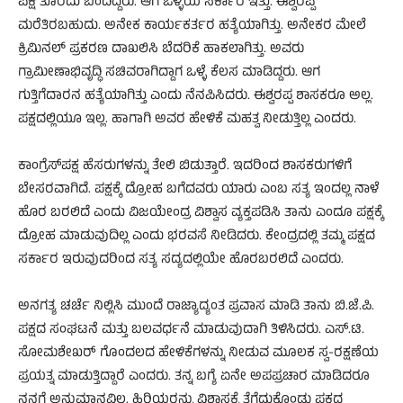
ಪಕ್ಷ ತೊರೆದು ಬಂದಿದ್ದರು. ಆಗ ಒಳ್ಳೆಯ ಸರ್ಕಾರ ಇತ್ತು. ಈಶ್ವರಪ್ಪ
ಮರೆತಿರಬಹುದು. ಅನೇಕ ಕಾರ್ಯಕರ್ತರ ಹತ್ಯೆಯಾಗಿತ್ತು. ಅನೇಕರ ಮೇಲೆ
ಕ್ರಿಮಿನಲ್ ಪ್ರಕರಣ ದಾಖಲಿಸಿ ಬೆದರಿಕೆ ಹಾಕಲಾಗಿತ್ತು. ಅವರು
ಗ್ರಾಮೀಣಾಭಿವೃದ್ಧಿ ಸಚಿವರಾಗಿದ್ದಾಗ ಒಳ್ಳೆ ಕೆಲಸ ಮಾಡಿದ್ದರು. ಆಗ
ಗುತ್ತಿಗೆದಾರನ ಹತ್ಯೆಯಾಗಿತ್ತು ಎಂದು ನೆನಪಿಸಿದರು. ಈಶ್ವರಪ್ಪ ಶಾಸಕರೂ ಅಲ್ಲ.
ಪಕ್ಷದಲ್ಲಿಯೂ ಇಲ್ಲ. ಹಾಗಾಗಿ ಅವರ ಹೇಳಿಕೆ ಮಹತ್ವ ನೀಡುತ್ತಿಲ್ಲ ಎಂದರು.
ಕಾಂಗ್ರೆಸ್‌ಪಕ್ಷ ಹೆಸರುಗಳನ್ನು ತೇಲಿ ಬಿಡುತ್ತಾರೆ. ಇದರಿಂದ ಶಾಸಕರುಗಳಿಗೆ
ಬೇಸರವಾಗಿದೆ. ಪಕ್ಷಕ್ಕೆ ದ್ರೋಹ ಬಗೆದವರು ಯಾರು ಎಂಬ ಸತ್ಯ ಇಂದಲ್ಲ ನಾಳೆ
ಹೊರ ಬರಲಿದೆ ಎಂದು ವಿಜಯೇಂದ್ರ ವಿಶ್ವಾಸ ವ್ಯಕ್ತಪಡಿಸಿ ತಾನು ಎಂದೂ ಪಕ್ಷಕ್ಕೆ
ದ್ರೋಹ ಮಾಡುವುದಿಲ್ಲ ಎಂದು ಭರವಸೆ ನೀಡಿದರು. ಕೇಂದ್ರದಲ್ಲಿ ತಮ್ಮ ಪಕ್ಷದ
ಸರ್ಕಾರ ಇರುವುದರಿಂದ ಸತ್ಯ ಸದ್ಯದಲ್ಲಿಯೇ ಹೊರಬರಲಿದೆ ಎಂದರು.
ಅನಗತ್ಯ ಚರ್ಚೆ ನಿಲ್ಲಿಸಿ ಮುಂದೆ ರಾಜ್ಯಾದ್ಯಂತ ಪ್ರವಾಸ ಮಾಡಿ ತಾನು ಬಿ.ಜೆ.ಪಿ.
ಪಕ್ಷದ ಸಂಘಟನೆ ಮತ್ತು ಬಲವರ್ಧನೆ ಮಾಡುವುದಾಗಿ ತಿಳಿಸಿದರು. ಎಸ್.ಟಿ.
ಸೋಮಶೇಖರ್ ಗೊಂದಲದ ಹೇಳಿಕೆಗಳನ್ನು ನೀಡುವ ಮೂಲಕ ಸ್ವ-ರಕ್ಷಣೆಯ
ಪ್ರಯತ್ನ ಮಾಡುತ್ತಿದ್ದಾರೆ ಎಂದರು. ತನ್ನ ಬಗ್ಯೆ ಏನೇ ಅಪಪ್ರಚಾರ ಮಾಡಿದರೂ
ನನಗೆ ಅನುಮಾನವಿಲ್ಲ. ಹಿರಿಯರನ್ನು ವಿಶ್ವಾಸಕ್ಕೆ ತೆಗೆದುಕೊಂಡು ಪಕ್ಷದ