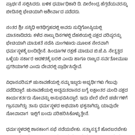
ಪ್ರಾರ್ಥನೆ ಸಲ್ಲಿಸಿದರು. ಬಳಿಕ ಧರ್ಮಾಧಿಕಾರಿ ಡಿ. ವೀರೇಂದ್ರ ಹೆಗ್ಗಡೆಯವರನ್ನು
ಬೀಡಿನಲ್ಲಿ ಭೇಟಿಯಾಗಿ ಆಶೀರ್ವಾದ ಪಡೆದರು.
ನಂತರ ಶ್ರೀ ಸನ್ನಿಧಿ ಅತಿಥಿಗೃಹದಲ್ಲಿ ಅವರು ಸುದ್ದಿಗೋಷ್ಠಿಯಲ್ಲಿ
ಮಾತನಾಡಿದರು. ಕಳೆದ ನಾಲ್ಕು ದಿನಗಳಲ್ಲಿ ದೆಹಲಿಯಲ್ಲಿ ಪಕ್ಷದ ವರಿಷ್ಠರನ್ನು
ಭೇಟಿಯಾಗಿ ಮಾತುಕತೆ ನಡೆಸಿ ಮಂಗಳೂರು ಮೂಲಕ ನೇರವಾಗಿ
ಧರ್ಮಸ್ಥಳಕ್ಕೆ ಬಂದಿದ್ದೇನೆ. ಹಿಂದೂಗಳ ರಕ್ಷಣೆ ಮಾಡುವ ಬಿ.ಜೆ.ಪಿ. ನೇತೃತ್ವದ
ಒಳ್ಳೆಯ ಸರ್ಕಾರ ಆಡಳಿತಕ್ಕೆ ಬರಲಿ ಎಂದು ಹಾಗೂ ರಾಜ್ಯದ ಸರ್ವತೋಮುಖ
ಪ್ರಗತಿಯಾಗಲಿ ಎಂದು ದೇವರಲ್ಲಿ ಪ್ರಾರ್ಥಿಸಿದ್ದೇವೆ.
ವಿಧಾನಪರಿಷತ್ ಚುನಾವಣೆಯಲ್ಲಿ ನಮ್ಮ ಇಬ್ಬರು ಅಭ್ಯರ್ಥಿಗಳು ಗೆಲುವು
ಪಡೆದಿದ್ದಾರೆ. ಚುನಾವಣೆಯಲ್ಲಿ ಅಡ್ಡಮತದಾನದ ಬಗ್ಯೆ ಲಕ್ಷಾಂತರ ಮಂದಿ ಪಕ್ಷದ
ಕಾರ್ಯಕರ್ತರು ನೋವನ್ನು ಅನುಭವಿಸಿದ್ದಾರೆ. ಇದು ಬೇರೆ ಬೇರೆ ಚರ್ಚೆಗಳಿಗೆ
ಗ್ರಾಸವಾಗಿತ್ತು. ತಾನು ಧರ್ಮಸ್ಥಳದ ಅಭಿಮಾನಿ ಭಕ್ತನಾಗಿದ್ದು, ಯಾವುದೇ
ನೋವಾದಾಗ ಇಲ್ಲಿಗೆ ಬಂದು ಪರಿಹರಿಸಿಕೊಳ್ಳುತ್ತೇನೆ.
ಧರ್ಮಸ್ಥಳದಲ್ಲಿ ಶಾಸಕಾಂಗ ಸಭೆ ನಡೆಯಬೇಕು. ಸತ್ಯಾಸತ್ಯತೆ ಹೊರಬರಬೇಕು