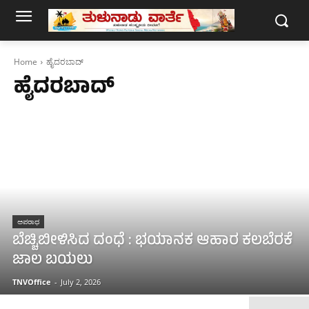
Home
ಹೈದರಬಾದ್‌
ಹೈದರಬಾದ್‌
ಅಪರಾಧ
ಬೆಚ್ಚಿಬೀಳಿಸಿದ ದಂಧೆ : ಭಯಾನಕ ಆಹಾರ ಕಲಬೆರಕೆ
ಜಾಲ ಬಯಲು
TNVOffice
-
July 2, 2026