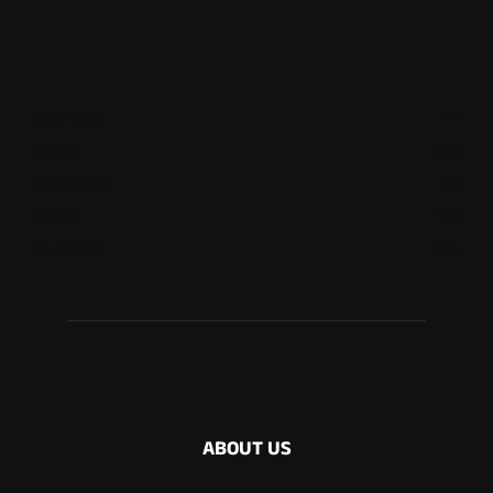
ಮಂಗಳೂರು
711
ಉಡುಪಿ
646
ಮೂಡುಬಿದಿರೆ
581
ಕಾರ್ಕಳ
270
ಬೆಂಗಳೂರು
266
ABOUT US