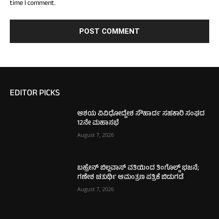
time I comment.
EDITOR PICKS
ಆಶಯ ವಿವಿಧೋದ್ದೇಶ ಸೌಹಾರ್ದ ಸಹಕಾರಿ ಸಂಘದ
12ನೇ ಮಹಾಸಭೆ
August 7, 2026
ಬಹ್ರೇನ್ ಬಿಲ್ಲವಾಸ್ ವತಿಯಿಂದ ತಿಂಗೊಲ್ಡ್ ಭಜನೆ;
ಗಣೇಶ ಚತುರ್ಥಿ ಆಮಂತ್ರಣ ಪತ್ರಿಕೆ ಬಿಡುಗಡೆ
August 7, 2026