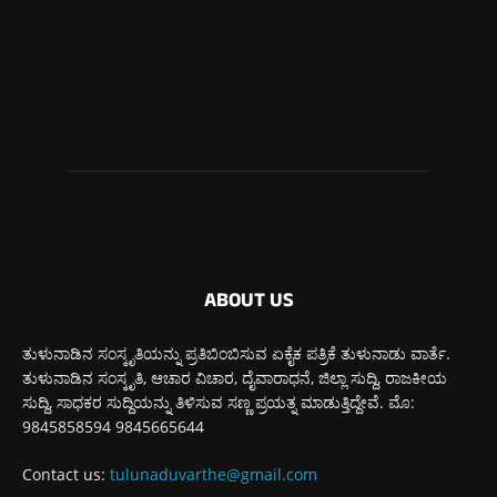
ಉಡುಪಿ
652
ಮೂಡುಬಿದಿರೆ
584
ಕಾರ್ಕಳ
272
ಬೆಂಗಳೂರು
270
ABOUT US
ತುಳುನಾಡಿನ ಸಂಸ್ಕೃತಿಯನ್ನು ಪ್ರತಿಬಿಂಬಿಸುವ ಏಕೈಕ ಪತ್ರಿಕೆ ತುಳುನಾಡು ವಾರ್ತೆ.
ತುಳುನಾಡಿನ ಸಂಸ್ಕೃತಿ, ಆಚಾರ ವಿಚಾರ, ದೈವಾರಾಧನೆ, ಜಿಲ್ಲಾ ಸುದ್ದಿ, ರಾಜಕೀಯ
ಸುದ್ದಿ, ಸಾಧಕರ ಸುದ್ದಿಯನ್ನು ತಿಳಿಸುವ ಸಣ್ಣ ಪ್ರಯತ್ನ ಮಾಡುತ್ತಿದ್ದೇವೆ. ಮೊ:
9845858594 9845665644
Contact us:
tulunaduvarthe@gmail.com