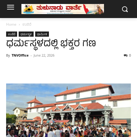
Home
ಉಜಿರೆ
ಉಜಿರೆ
ಧರ್ಮಸ್ಥಳ
ಧಾರ್ಮಿಕ
ಧರ್ಮಸ್ಥಳದಲ್ಲಿ ಭಕ್ತರ ಗಣ
By
TNVOffice
-
June 22, 2026
0