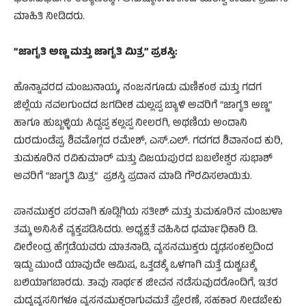
ಮಾಹಿತಿ ನೀಡಿದರು.
“ಜಾಗೃತಿ ಅಣ್ಣ ಮತ್ತು ಜಾಗೃತಿ ಮಿತ್ರ” ಪ್ರಶಸ್ತಿ:
ಹೊನ್ನಾವರದ ಮಂಜುನಾಯ್ಕ, ನಂಜನಗೂಡು ಮಣಿಕಂಠ ಮತ್ತು ಗದಗ
ಜಿಲ್ಲೆಯ ನವಲಗುಂದದ ಜಗದೀಶ ಮಲ್ಲಪ್ಪ ಬ್ಯಾಳಿ ಅವರಿಗೆ “ಜಾಗೃತಿ ಅಣ್ಣ”
ಹಾಗೂ ಹುಬ್ಬಳ್ಳಿಯ ಸಿದ್ದಪ್ಪ ಕಲ್ಲಪ್ಪ ನೀಲರಗಿ, ಅಥಣಿಯ ಅಂದಾನಿ
ದುರದುಂಡೆಪ್ಪ, ಶಿವಮೊಗ್ಗದ ರಮೇಶ್, ಎಸ್.ಎಲ್. ಗದಗದ ಶಿವಾನಂದ ಕುರಿ,
ತುಮಕೂರಿನ ರವಿಕುಮಾರ್ ಮತ್ತು ವಿಜಯಪುರದ ಬಬಲೇಶ್ವರ ಸುಭಾಶ್
ಅವರಿಗೆ “ಜಾಗೃತಿ ಮಿತ್ರ” ಪ್ರಶಸ್ತಿ ಪ್ರದಾನ ಮಾಡಿ ಗೌರವಿಸಲಾಯಿತು.
ಪಾನಮುಕ್ತರ ಪರವಾಗಿ ಕೂಡ್ಲಿಗಿಯ ಸತೀಶ್ ಮತ್ತು ತುಮಕೂರಿನ ಮಂಜುಳಾ
ತಮ್ಮ ಅನಿಸಿಕೆ ವ್ಯಕ್ತಪಡಿಸಿದರು. ಅಧ್ಯಕ್ಷತೆ ವಹಿಸಿದ ಧರ್ಮಾಧಿಕಾರಿ ಡಿ.
ವೀರೇಂದ್ರ ಹೆಗ್ಗಡೆಯವರು ಮಾತನಾಡಿ, ವ್ಯಸನಮುಕ್ತರು ದೃಢಸಂಕಲ್ಪದಿಂದ
ಇದ್ದು ಮುಂದೆ ಯಾವುದೇ ಆಮಿಷ, ಒತ್ತಡಕ್ಕೆ ಒಳಗಾಗಿ ಮತ್ತೆ ದುಶ್ಚಟಕ್ಕೆ
ಬಲಿಯಾಗಬಾರದು. ತಾವು ಸಾರ್ಥಕ ಜೀವನ ನಡೆಸುವುದರೊಂದಿಗೆ, ಇತರ
ಮದ್ಯವ್ಯಸನಿಗಳೂ ವ್ಯಸನಮುಕ್ತರಾಗುವಮತೆ ಪ್ರೇರಣೆ, ಸಹಕಾರ ನೀಡಬೇಕು