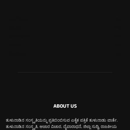
ಮಂಗಳೂರು
710
ಉಡುಪಿ
640
ಮೂಡುಬಿದಿರೆ
580
ಕಾರ್ಕಳ
269
ಬೆಂಗಳೂರು
266
ABOUT US
ತುಳುನಾಡಿನ ಸಂಸ್ಕೃತಿಯನ್ನು ಪ್ರತಿಬಿಂಬಿಸುವ ಏಕೈಕ ಪತ್ರಿಕೆ ತುಳುನಾಡು ವಾರ್ತೆ.
ತುಳುನಾಡಿನ ಸಂಸ್ಕೃತಿ, ಆಚಾರ ವಿಚಾರ, ದೈವಾರಾಧನೆ, ಜಿಲ್ಲಾ ಸುದ್ದಿ, ರಾಜಕೀಯ