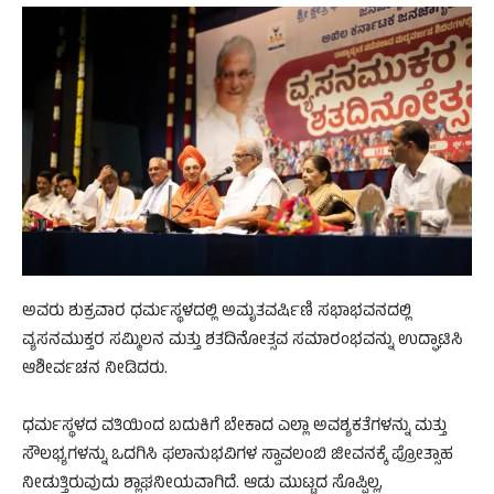
ಅವರು ಶುಕ್ರವಾರ ಧರ್ಮಸ್ಥಳದಲ್ಲಿ ಅಮೃತವರ್ಷಿಣಿ ಸಭಾಭವನದಲ್ಲಿ
ವ್ಯಸನಮುಕ್ತರ ಸಮ್ಮಿಲನ ಮತ್ತು ಶತದಿನೋತ್ಸವ ಸಮಾರಂಭವನ್ನು ಉದ್ಘಾಟಿಸಿ
ಆಶೀರ್ವಚನ ನೀಡಿದರು.
ಧರ್ಮಸ್ಥಳದ ವತಿಯಿಂದ ಬದುಕಿಗೆ ಬೇಕಾದ ಎಲ್ಲಾ ಅವಶ್ಯಕತೆಗಳನ್ನು ಮತ್ತು
ಸೌಲಭ್ಯಗಳನ್ನು ಒದಗಿಸಿ ಫಲಾನುಭವಿಗಳ ಸ್ವಾವಲಂಬಿ ಜೀವನಕ್ಕೆ ಪ್ರೋತ್ಸಾಹ
ನೀಡುತ್ತಿರುವುದು ಶ್ಲಾಘನೀಯವಾಗಿದೆ. ಆಡು ಮುಟ್ಟದ ಸೊಪ್ಪಿಲ್ಲ,