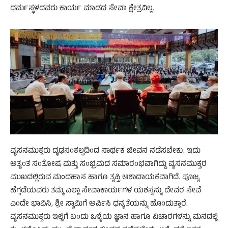
ಧರ್ಮಸ್ಥಳದವರು ಕಾರ್ಯ ಮಾಡದ ಸೇವಾ ಕ್ಷೇತ್ರವಿಲ್ಲ.
ವ್ಯಸನಮುಕ್ತರು ದೃಢಸಂಕಲ್ಪದಿಂದ ಸಾರ್ಥಕ ಜೀವನ ನಡೆಸಬೇಕು. ಇದು
ಅತ್ಯಂತ ಸಂತೋಷ ಮತ್ತು ಸಂಭ್ರಮದ ಸಮಾರಂಭವಾಗಿದ್ದು ವ್ಯಸನಮುಕ್ತರ
ಮುಖದಲ್ಲಿರುವ ಮಂದಹಾಸ ಹಾಗೂ ತೃಪ್ತಿ ಆಶಾದಾಯಕವಾಗಿದೆ. ಪೂಜ್ಯ
ಹೆಗ್ಗಡೆಯವರು ತಮ್ಮ ಎಲ್ಲಾ ಸೇವಾಕಾರ್ಯಗಳ ಯಶಸ್ಸನ್ನು ದೇವರ ಸೇವೆ
ಎಂದೇ ಭಾವಿಸಿ, ಶ್ರೀ ಸ್ವಾಮಿಗೆ ಅರ್ಪಿಸಿ ಧನ್ಯತೆಯನ್ನು ಹೊಂದುತ್ತಾರೆ.
ವ್ಯಸನಮುಕ್ತರು ಇಲ್ಲಿಗೆ ಬಂದು ಒಳ್ಳೆಯ ಜ್ಞಾನ ಹಾಗೂ ವಿಚಾರಗಳನ್ನು ಮನದಲ್ಲಿ