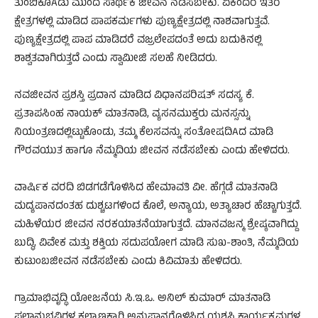
ತುಂಬಿಕೊAಡು ಮುಂದೆ ಸಾರ್ಥಕ ಜೀವನ ನಡೆಸಬೇಕು. ಏಕೆಂದರೆ ಇತರ
ಕ್ಷೇತ್ರಗಳಲ್ಲಿ ಮಾಡಿದ ಪಾಪಕರ್ಮಗಳು ಪುಣ್ಯಕ್ಷೇತ್ರದಲ್ಲಿ ನಾಶವಾಗುತ್ತವೆ.
ಪುಣ್ಯಕ್ಷೇತ್ರದಲ್ಲಿ ಪಾಪ ಮಾಡಿದರೆ ವಜ್ರಲೇಪದಂತೆ ಅದು ಬದುಕಿನಲ್ಲಿ
ಶಾಶ್ವತವಾಗಿರುತ್ತದೆ ಎಂದು ಸ್ವಾಮೀಜಿ ಸಲಹೆ ನೀಡಿದರು.
ನವಜೀವನ ಪ್ರಶಸ್ತಿ ಪ್ರದಾನ ಮಾಡಿದ ವಿಧಾನಪರಿಷತ್ ಸದಸ್ಯ ಕೆ.
ಪ್ರತಾಪಸಿಂಹ ನಾಯಕ್ ಮಾತನಾಡಿ, ವ್ಯಸನಮುಕ್ತರು ಮನಸ್ಸನ್ನು
ನಿಯಂತ್ರಣದಲ್ಲಿಟ್ಟುಕೊಂಡು, ತಮ್ಮ ಕೆಲಸವನ್ನು ಸಂತೋಷದಿAದ ಮಾಡಿ
ಗೌರವಯುತ ಹಾಗೂ ನೆಮ್ಮದಿಯ ಜೀವನ ನಡೆಸಬೇಕು ಎಂದು ಹೇಳಿದರು.
ವಾರ್ಷಿಕ ವರದಿ ಬಿಡಗಡೆಗೊಳಿಸಿದ ಹೇಮಾವತಿ ವೀ. ಹೆಗ್ಗಡೆ ಮಾತನಾಡಿ
ಮದ್ಯಪಾನದಂತಹ ದುಶ್ಚಟಗಳಿಂದ ಕೊಲೆ, ಅನ್ಯಾಯ, ಅತ್ಯಾಚಾರ ಹೆಚ್ಚಾಗುತ್ತದೆ.
ಮಹಿಳೆಯರ ಜೀವನ ನರಕಯಾತನೆಯಾಗುತ್ತದೆ. ಮಾನವಜನ್ಮ ಶ್ರೇಷ್ಠವಾಗಿದ್ದು
ಬುದ್ಧಿ, ವಿವೇಕ ಮತ್ತು ಶಕ್ತಿಯ ಸದುಪಯೋಗ ಮಾಡಿ ಸುಖ-ಶಾಂತಿ, ನೆಮ್ಮದಿಯ
ಕುಟುಂಬಜೀವನ ನಡೆಸಬೇಕು ಎಂದು ಕಿವಿಮಾತು ಹೇಳಿದರು.
ಗ್ರಾಮಾಭಿವೃದ್ಧಿ ಯೋಜನೆಯ ಸಿ.ಇ.ಒ. ಅನಿಲ್ ಕುಮಾರ್ ಮಾತನಾಡಿ
ಫಲಾನುಭವಿಗಳ ಕಲ್ಯಾಣಕ್ಕಾಗಿ ಅನುಷ್ಠಾನಗೊಳಿಸಿದ ಯಶಸ್ವಿ ಕಾರ್ಯಕ್ರಮಗಳ