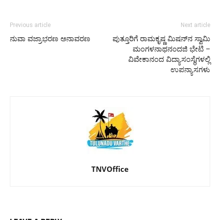
Previous article
Next article
ನುವಾ ವಜ್ರಾಭರಣ ಅನಾವರಣ
ಪುತ್ತೂರಿಗೆ ರಾಮಕೃಷ್ಣ ಮಿಷನ್‌ನ ಸ್ವಾಮಿ
ಮಂಗಳನಾಥನಂದಜಿ ಭೇಟಿ –
ವಿವೇಕಾನಂದ ವಿದ್ಯಾಸಂಸ್ಥೆಗಳಲ್ಲಿ
ಉಪನ್ಯಾಸಗಳು
TNVOffice