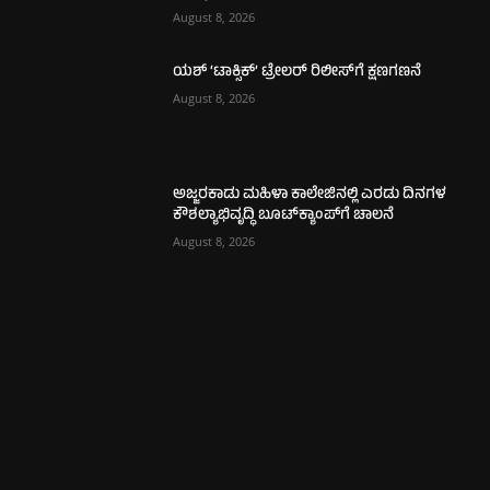
August 8, 2026
ಯಶ್ ‘ಟಾಕ್ಸಿಕ್’ ಟ್ರೇಲರ್ ರಿಲೀಸ್‌ಗೆ ಕ್ಷಣಗಣನೆ
August 8, 2026
ಅಜ್ಜರಕಾಡು ಮಹಿಳಾ ಕಾಲೇಜಿನಲ್ಲಿ ಎರಡು ದಿನಗಳ
ಕೌಶಲ್ಯಾಭಿವೃದ್ಧಿ ಬೂಟ್‌ಕ್ಯಾಂಪ್‌ಗೆ ಚಾಲನೆ
August 8, 2026
ಮಂಗಳೂರು
725
ಉಡುಪಿ
652
ಮೂಡುಬಿದಿರೆ
582
ಕಾರ್ಕಳ
271