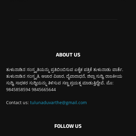
ಬೆಂಗಳೂರು
270
ABOUT US
ತುಳುನಾಡಿನ ಸಂಸ್ಕೃತಿಯನ್ನು ಪ್ರತಿಬಿಂಬಿಸುವ ಏಕೈಕ ಪತ್ರಿಕೆ ತುಳುನಾಡು ವಾರ್ತೆ.
ತುಳುನಾಡಿನ ಸಂಸ್ಕೃತಿ, ಆಚಾರ ವಿಚಾರ, ದೈವಾರಾಧನೆ, ಜಿಲ್ಲಾ ಸುದ್ದಿ, ರಾಜಕೀಯ
ಸುದ್ದಿ, ಸಾಧಕರ ಸುದ್ದಿಯನ್ನು ತಿಳಿಸುವ ಸಣ್ಣ ಪ್ರಯತ್ನ ಮಾಡುತ್ತಿದ್ದೇವೆ. ಮೊ:
9845858594 9845665644
Contact us:
tulunaduvarthe@gmail.com
FOLLOW US