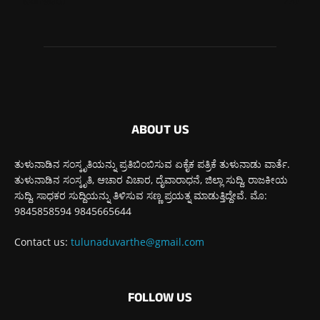
ಬೆಂಗಳೂರು
270
ABOUT US
ತುಳುನಾಡಿನ ಸಂಸ್ಕೃತಿಯನ್ನು ಪ್ರತಿಬಿಂಬಿಸುವ ಏಕೈಕ ಪತ್ರಿಕೆ ತುಳುನಾಡು ವಾರ್ತೆ.
ತುಳುನಾಡಿನ ಸಂಸ್ಕೃತಿ, ಆಚಾರ ವಿಚಾರ, ದೈವಾರಾಧನೆ, ಜಿಲ್ಲಾ ಸುದ್ದಿ, ರಾಜಕೀಯ
ಸುದ್ದಿ, ಸಾಧಕರ ಸುದ್ದಿಯನ್ನು ತಿಳಿಸುವ ಸಣ್ಣ ಪ್ರಯತ್ನ ಮಾಡುತ್ತಿದ್ದೇವೆ. ಮೊ:
9845858594 9845665644
Contact us:
tulunaduvarthe@gmail.com
FOLLOW US