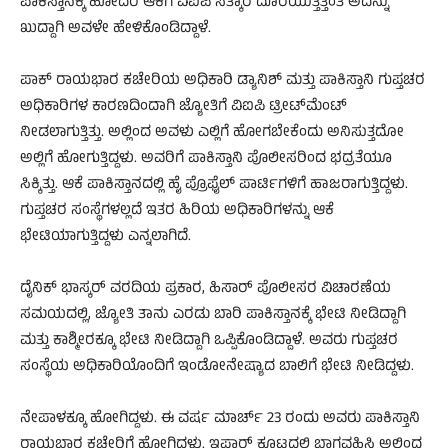
ಪಾಕಿಸ್ತಾನಕ್ಕೆ ಹೋದರೆ ಆಕೆಗೆ ವಿಐಪಿ ಸತ್ಕಾರ ದೊರೆಯುತ್ತಿತ್ತಂತೆ ಅದನ್ನು
ಖುದ್ದಾಗಿ ಅವಳೇ ಹೇಳಿಕೊಂಡಿದ್ದಾಳೆ.
ಪಾಕ್ ರಾಯಭಾರ ಕಚೇರಿಯ ಅಧಿಕಾರಿ ಡ್ಯಾನಿಶ್ ಮತ್ತು ಪಾಕಿಸ್ತಾನಿ ಗುಪ್ತಚರ
ಅಧಿಕಾರಿಗಳ ಕಾರಣದಿಂದಾಗಿ ಜ್ಯೋತಿಗೆ ವಿಐಪಿ ಟ್ರೀಟ್​ಮೆಂಟ್
ನೀಡಲಾಗುತ್ತಿತ್ತು. ಅಲ್ಲಿಂದ ಅವಳು ಎಲ್ಲಿಗೆ ಹೋಗಬೇಕೆಂದು ಅನಿಸುತ್ತದೋ
ಅಲ್ಲಿಗೆ ಹೋಗುತ್ತಿದ್ದಳು. ಅವರಿಗೆ ಪಾಕಿಸ್ತಾನಿ ಪೊಲೀಸರಿಂದ ಭದ್ರತೆಯೂ
ಸಿಕ್ಕಿತ್ತು. ಆಕೆ ಪಾಕಿಸ್ತಾನದಲ್ಲಿ ಹೈ ಪ್ರೊಫೈಲ್ ಪಾರ್ಟಿಗಳಿಗೆ ಹಾಜರಾಗುತ್ತಿದ್ದಳು.
ಗುಪ್ತಚರ ಸಂಸ್ಥೆಗಳಲ್ಲದೆ ಇತರ ಹಿರಿಯ ಅಧಿಕಾರಿಗಳನ್ನು ಆಕೆ
ಭೇಟಿಯಾಗುತ್ತಿದ್ದಳು ಎನ್ನಲಾಗಿದೆ.
ದೈನಿಕ್ ಭಾಸ್ಕರ್ ವರದಿಯ ಪ್ರಕಾರ, ಹಿಸಾರ್ ಪೊಲೀಸರ ವಿಚಾರಣೆಯ
ಸಮಯದಲ್ಲಿ, ಜ್ಯೋತಿ ತಾನು ಎರಡು ಬಾರಿ ಪಾಕಿಸ್ತಾನಕ್ಕೆ ಭೇಟಿ ನೀಡಿದ್ದಾಗಿ
ಮತ್ತು ಕಾಶ್ಮೀರಕ್ಕೂ ಭೇಟಿ ನೀಡಿದ್ದಾಗಿ ಒಪ್ಪಿಕೊಂಡಿದ್ದಾಳೆ. ಅವರು ಗುಪ್ತಚರ
ಸಂಸ್ಥೆಯ ಅಧಿಕಾರಿಯೊಂದಿಗೆ ಇಂಡೋನೇಷ್ಯಾದ ಬಾಲಿಗೆ ಭೇಟಿ ನೀಡಿದ್ದಳು.
ನೇಪಾಳಕ್ಕೂ ಹೋಗಿದ್ದಳು. ಈ ವರ್ಷ ಮಾರ್ಚ್ 23 ರಂದು ಅವರು ಪಾಕಿಸ್ತಾನಿ
ರಾಯಭಾರ ಕಚೇರಿಗೆ ಹೋಗಿದ್ದಳು. ಇಫ್ತಾರ್ ಕೂಟದಲ್ಲಿ ಭಾಗವಹಿಸಿ ಅಲ್ಲಿಂದ