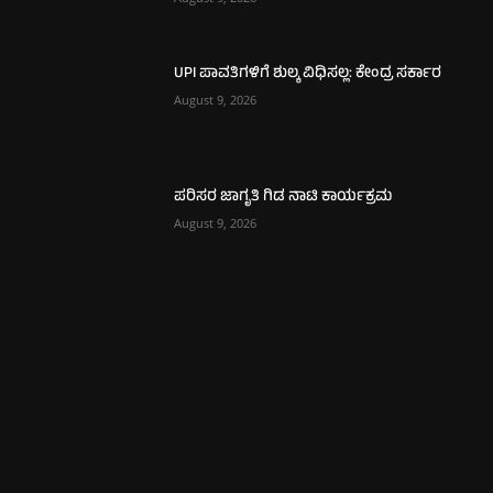
UPI ಪಾವತಿಗಳಿಗೆ ಶುಲ್ಕ ವಿಧಿಸಲ್ಲ: ಕೇಂದ್ರ ಸರ್ಕಾರ
August 9, 2026
ಪರಿಸರ ಜಾಗೃತಿ ಗಿಡ ನಾಟಿ ಕಾರ್ಯಕ್ರಮ
August 9, 2026
ಮಂಗಳೂರು
726
ಉಡುಪಿ
652
ಮೂಡುಬಿದಿರೆ
585
ಕಾರ್ಕಳ
272