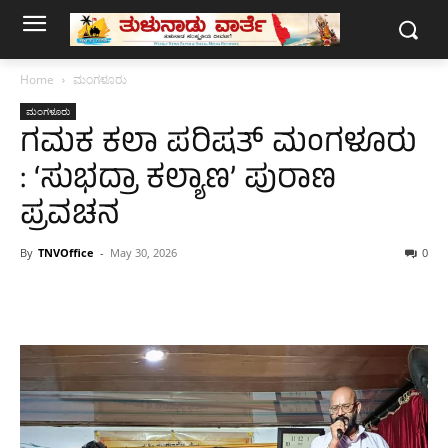
Home
ಮಂಗಳೂರು
ಮಂಗಳೂರು
ಗಮಕ ಕಲಾ ಪರಿಷತ್ ಮಂಗಳೂರು
: ‘ಸುಭದ್ರಾ ಕಲ್ಯಾಣ’ ಪುರಾಣ
ಪ್ರವಚನ
By
TNVOffice
-
May 30, 2026
0