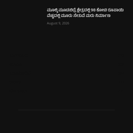
ಮೂಲ್ಕಿ ಮೂಡಬಿದ್ರೆ ಕ್ಷೇತ್ರದಲ್ಲಿ 98 ಕೋಟಿ ರೂಪಾಯಿ
ವೆಚ್ಚದಲ್ಲಿ ಮೂರು ಸೇತುವೆ ಮರು ನಿರ್ಮಾಣ
August 9, 2026
ಮಂಗಳೂರು
726
ಉಡುಪಿ
652
ಮೂಡುಬಿದಿರೆ
584
ಕಾರ್ಕಳ
272
ಬೆಂಗಳೂರು
270