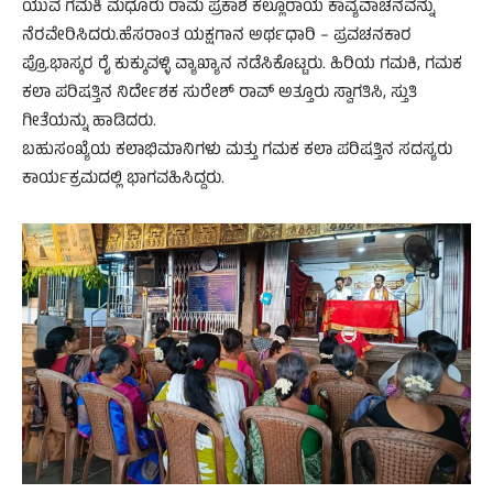
ಯುವ ಗಮಕಿ ಮಧೂರು ರಾಮ ಪ್ರಕಾಶ ಕಲ್ಲೂರಾಯ ಕಾವ್ಯವಾಚನವನ್ನು
ನೆರವೇರಿಸಿದರು.ಹೆಸರಾಂತ ಯಕ್ಷಗಾನ ಅರ್ಥಧಾರಿ – ಪ್ರವಚನಕಾರ
ಪ್ರೊ.ಭಾಸ್ಕರ ರೈ ಕುಕ್ಕುವಳ್ಳಿ ವ್ಯಾಖ್ಯಾನ ನಡೆಸಿಕೊಟ್ಟರು. ಹಿರಿಯ ಗಮಕಿ, ಗಮಕ
ಕಲಾ ಪರಿಷತ್ತಿನ ನಿರ್ದೇಶಕ ಸುರೇಶ್ ರಾವ್ ಅತ್ತೂರು ಸ್ವಾಗತಿಸಿ, ಸ್ತುತಿ
ಗೀತೆಯನ್ನು ಹಾಡಿದರು.
ಬಹುಸಂಖ್ಯೆಯ ಕಲಾಭಿಮಾನಿಗಳು ಮತ್ತು ಗಮಕ ಕಲಾ ಪರಿಷತ್ತಿನ ಸದಸ್ಯರು
ಕಾರ್ಯಕ್ರಮದಲ್ಲಿ ಭಾಗವಹಿಸಿದ್ದರು.