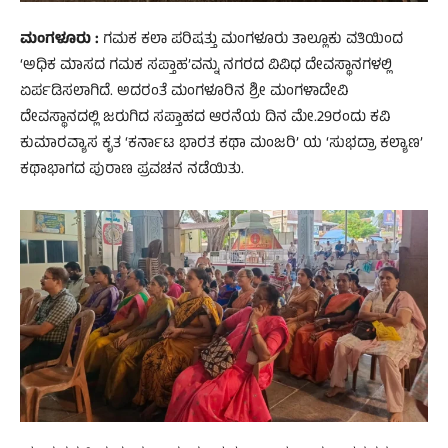
ಮಂಗಳೂರು :
ಗಮಕ ಕಲಾ ಪರಿಷತ್ತು ಮಂಗಳೂರು ತಾಲ್ಲೂಕು ವತಿಯಿಂದ
‘ಅಧಿಕ ಮಾಸದ ಗಮಕ ಸಪ್ತಾಹ’ವನ್ನು ನಗರದ ವಿವಿಧ ದೇವಸ್ಥಾನಗಳಲ್ಲಿ
ಏರ್ಪಡಿಸಲಾಗಿದೆ. ಅದರಂತೆ ಮಂಗಳೂರಿನ ಶ್ರೀ ಮಂಗಳಾದೇವಿ
ದೇವಸ್ಥಾನದಲ್ಲಿ ಜರುಗಿದ ಸಪ್ತಾಹದ ಆರನೆಯ ದಿನ ಮೇ.29ರಂದು ಕವಿ
ಕುಮಾರವ್ಯಾಸ ಕೃತ ‘ಕರ್ನಾಟ ಭಾರತ ಕಥಾ ಮಂಜರಿ’ ಯ ‘ಸುಭದ್ರಾ ಕಲ್ಯಾಣ’
ಕಥಾಭಾಗದ ಪುರಾಣ ಪ್ರವಚನ ನಡೆಯಿತು.