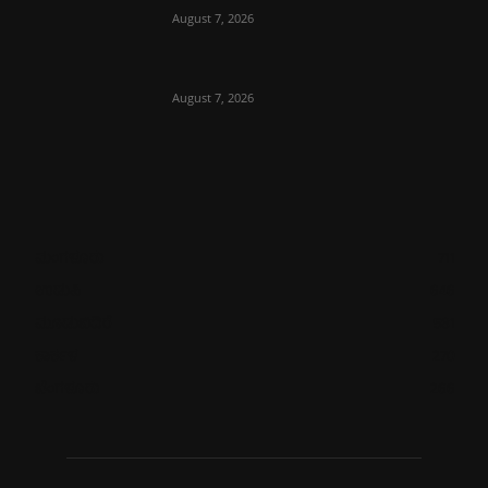
August 7, 2026
August 7, 2026
ಮಂಗಳೂರು
711
ಉಡುಪಿ
646
ಮೂಡುಬಿದಿರೆ
581
ಕಾರ್ಕಳ
270
ಬೆಂಗಳೂರು
266