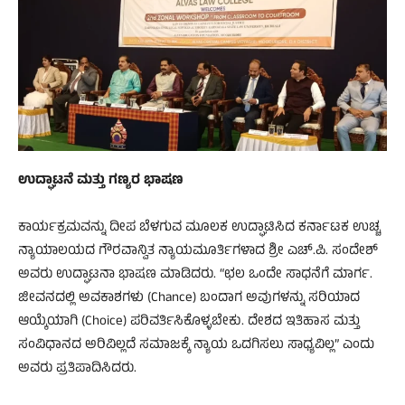
​ಉದ್ಘಾಟನೆ ಮತ್ತು ಗಣ್ಯರ ಭಾಷಣ
ಕಾರ್ಯಕ್ರಮವನ್ನು ದೀಪ ಬೆಳಗುವ ಮೂಲಕ ಉದ್ಘಾಟಿಸಿದ ಕರ್ನಾಟಕ ಉಚ್ಚ
ನ್ಯಾಯಾಲಯದ ಗೌರವಾನ್ವಿತ ನ್ಯಾಯಮೂರ್ತಿಗಳಾದ ಶ್ರೀ ಎಚ್.ಪಿ. ಸಂದೇಶ್
ಅವರು ಉದ್ಘಾಟನಾ ಭಾಷಣ ಮಾಡಿದರು. “ಛಲ ಒಂದೇ ಸಾಧನೆಗೆ ಮಾರ್ಗ.
ಜೀವನದಲ್ಲಿ ಅವಕಾಶಗಳು (Chance) ಬಂದಾಗ ಅವುಗಳನ್ನು ಸರಿಯಾದ
ಆಯ್ಕೆಯಾಗಿ (Choice) ಪರಿವರ್ತಿಸಿಕೊಳ್ಳಬೇಕು. ದೇಶದ ಇತಿಹಾಸ ಮತ್ತು
ಸಂವಿಧಾನದ ಅರಿವಿಲ್ಲದೆ ಸಮಾಜಕ್ಕೆ ನ್ಯಾಯ ಒದಗಿಸಲು ಸಾಧ್ಯವಿಲ್ಲ” ಎಂದು
ಅವರು ಪ್ರತಿಪಾದಿಸಿದರು.