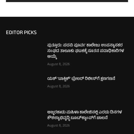
EDITOR PICKS
ಪುತ್ತೂರು: ಪದವಿ ಪೂರ್ವ ಕಾಲೇಜು ಉಪನ್ಯಾಸಕರ
ಸಂಘದ ತಾಲೂಕು ಘಟಕಕ್ಕೆ ನೂತನ ಪದಾಧಿಕಾರಿಗಳ
ಆಯ್ಕೆ
August 8, 2026
ಯಶ್ ‘ಟಾಕ್ಸಿಕ್’ ಟ್ರೇಲರ್ ರಿಲೀಸ್‌ಗೆ ಕ್ಷಣಗಣನೆ
August 8, 2026
ಅಜ್ಜರಕಾಡು ಮಹಿಳಾ ಕಾಲೇಜಿನಲ್ಲಿ ಎರಡು ದಿನಗಳ
ಕೌಶಲ್ಯಾಭಿವೃದ್ಧಿ ಬೂಟ್‌ಕ್ಯಾಂಪ್‌ಗೆ ಚಾಲನೆ
August 8, 2026