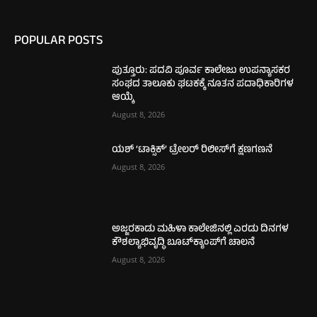
POPULAR POSTS
ಪುತ್ತೂರು: ಪದವಿ ಪೂರ್ವ ಕಾಲೇಜು ಉಪನ್ಯಾಸಕರ
ಸಂಘದ ತಾಲೂಕು ಘಟಕಕ್ಕೆ ನೂತನ ಪದಾಧಿಕಾರಿಗಳ
ಆಯ್ಕೆ
August 8, 2026
ಯಶ್ ‘ಟಾಕ್ಸಿಕ್’ ಟ್ರೇಲರ್ ರಿಲೀಸ್‌ಗೆ ಕ್ಷಣಗಣನೆ
August 8, 2026
ಅಜ್ಜರಕಾಡು ಮಹಿಳಾ ಕಾಲೇಜಿನಲ್ಲಿ ಎರಡು ದಿನಗಳ
ಕೌಶಲ್ಯಾಭಿವೃದ್ಧಿ ಬೂಟ್‌ಕ್ಯಾಂಪ್‌ಗೆ ಚಾಲನೆ
August 8, 2026