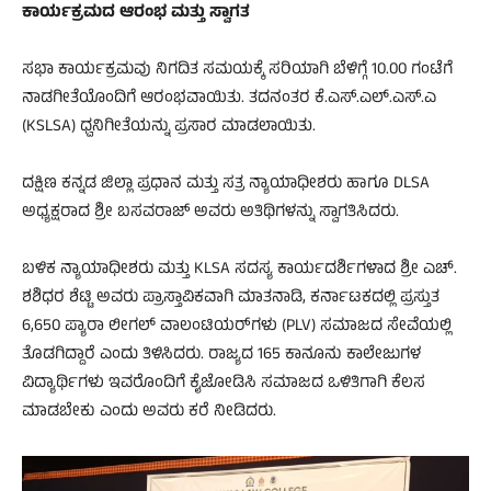
​ಕಾರ್ಯಕ್ರಮದ ಆರಂಭ ಮತ್ತು ಸ್ವಾಗತ
ಸಭಾ ಕಾರ್ಯಕ್ರಮವು ನಿಗದಿತ ಸಮಯಕ್ಕೆ ಸರಿಯಾಗಿ ಬೆಳಿಗ್ಗೆ 10.00 ಗಂಟೆಗೆ
ನಾಡಗೀತೆಯೊಂದಿಗೆ ಆರಂಭವಾಯಿತು. ತದನಂತರ ಕೆ.ಎಸ್.ಎಲ್.ಎಸ್.ಎ
(KSLSA) ಧ್ವನಿಗೀತೆಯನ್ನು ಪ್ರಸಾರ ಮಾಡಲಾಯಿತು.
ದಕ್ಷಿಣ ಕನ್ನಡ ಜಿಲ್ಲಾ ಪ್ರಧಾನ ಮತ್ತು ಸತ್ರ ನ್ಯಾಯಾಧೀಶರು ಹಾಗೂ DLSA
ಅಧ್ಯಕ್ಷರಾದ ಶ್ರೀ ಬಸವರಾಜ್ ಅವರು ಅತಿಥಿಗಳನ್ನು ಸ್ವಾಗತಿಸಿದರು.
ಬಳಿಕ ನ್ಯಾಯಾಧೀಶರು ಮತ್ತು KLSA ಸದಸ್ಯ ಕಾರ್ಯದರ್ಶಿಗಳಾದ ಶ್ರೀ ಎಚ್.
ಶಶಿಧರ ಶೆಟ್ಟಿ ಅವರು ಪ್ರಾಸ್ತಾವಿಕವಾಗಿ ಮಾತನಾಡಿ, ಕರ್ನಾಟಕದಲ್ಲಿ ಪ್ರಸ್ತುತ
6,650 ಪ್ಯಾರಾ ಲೀಗಲ್ ವಾಲಂಟಿಯರ್‌ಗಳು (PLV) ಸಮಾಜದ ಸೇವೆಯಲ್ಲಿ
ತೊಡಗಿದ್ದಾರೆ ಎಂದು ತಿಳಿಸಿದರು. ರಾಜ್ಯದ 165 ಕಾನೂನು ಕಾಲೇಜುಗಳ
ವಿದ್ಯಾರ್ಥಿಗಳು ಇವರೊಂದಿಗೆ ಕೈಜೋಡಿಸಿ ಸಮಾಜದ ಒಳಿತಿಗಾಗಿ ಕೆಲಸ
ಮಾಡಬೇಕು ಎಂದು ಅವರು ಕರೆ ನೀಡಿದರು.