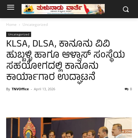
Home
Uncategorized
Uncategorized
KLSA, DLSA, ಕಾನೂನು ವಿವಿ
ಹುಬ್ಬಳ್ಳಿ ಹಾಗೂ ಆಳ್ವಾಸ್ ಸಂಸ್ಥೆಯ
ಸಹಯೋಗದಲ್ಲಿ ಕಾನೂನು
ಕಾರ್ಯಾಗಾರ ಉದ್ಘಾಟನೆ
By
TNVOffice
-
April 13, 2026
0