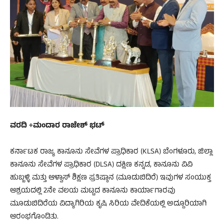
ವರದಿ ÷ಮಂದಾರ ರಾಜೇಶ್ ಭಟ್
ಕರ್ನಾಟಕ ರಾಜ್ಯ ಕಾನೂನು ಸೇವೆಗಳ ಪ್ರಾಧಿಕಾರ (KLSA) ಬೆಂಗಳೂರು, ಜಿಲ್ಲಾ
ಕಾನೂನು ಸೇವೆಗಳ ಪ್ರಾಧಿಕಾರ (DLSA) ದಕ್ಷಿಣ ಕನ್ನಡ, ಕಾನೂನು ವಿವಿ
ಹುಬ್ಬಳ್ಳಿ ಮತ್ತು ಆಳ್ವಾಸ್ ಶಿಕ್ಷಣ ಪ್ರತಿಷ್ಠಾನ (ಮೂಡುಬಿದಿರೆ) ಇವುಗಳ ಸಂಯುಕ್ತ
ಆಶ್ರಯದಲ್ಲಿ 2ನೇ ವಲಯ ಮಟ್ಟದ ಕಾನೂನು ಕಾರ್ಯಾಗಾರವು
ಮೂಡುಬಿದಿರೆಯ ವಿದ್ಯಾಗಿರಿಯ ಕೃಷಿ ಸಿರಿಯ ವೇದಿಕೆಯಲ್ಲಿ ಅದ್ದೂರಿಯಾಗಿ
ಆರಂಭಗೊಂಡಿತು.