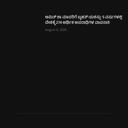
ಅಮಿತ್ ಶಾ ಮಾದರಿಗೆ ಬೃಹತ್ ಯಶಸ್ಸು: 5 ವರ್ಷಗಳಲ್ಲಿ
ದೇಶಕ್ಕೆ 274 ಆರ್ಥಿಕ ಅಪರಾಧಿಗಳ ವಾಪಸಾತಿ
August 6, 2026
ಮಂಗಳೂರು
702
ಉಡುಪಿ
635
ಮೂಡುಬಿದಿರೆ
577
ಕಾರ್ಕಳ
267
ಬೆಂಗಳೂರು
265