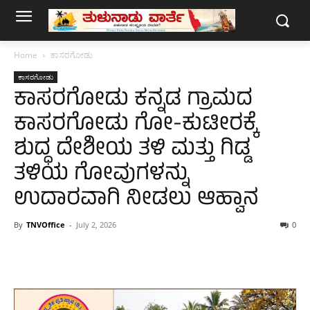
Home
ಕಾಸರಗೋಡು
ಕಾಸರಗೋಡು
ಕಾಸರಗೋಡು ಕನ್ನಡ ಗ್ರಾಮದ
ಕಾಸರಗೋಡು ಗೋ-ಕುಟೀರಕ್ಕೆ
ಶುದ್ಧ ದೇಶೀಯ ತಳಿ ಮತ್ತು ಗಿಡ್ಡ
ತಳಿಯ ಗೋವುಗಳನ್ನು
ಉದಾರವಾಗಿ ನೀಡಲು ಆಹ್ವಾನ
By
TNVOffice
-
July 2, 2026
0