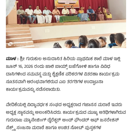
ಮಾಳ :
ಶ್ರೀ ಗುರುಕುಲ ಅನುದಾನಿತ ಹಿರಿಯ ಪ್ರಾಥಮಿಕ ಶಾಲೆ ಮಾಳ ಇಲ್ಲಿ
ಜೂನ್ 16, 2026 ರಂದು ಜಾಲಿ ಬಾಯ್ಸ್ ಬಜೆಗೋಳಿ ಹಾಗೂ ವಿವಿಧ
ದಾನಿಗಳಿಂದ ಸಮವಸ್ತ್ರ ಮತ್ತು ಶೈಕ್ಷಣಿಕ ಪರಿಕರಗಳ ವಿತರಣಾ ಕಾರ್ಯಕ್ರಮ
ನೂತನವಾಗಿ ಆರಂಭವಾಗಲಿರುವ ಎಐ ತರಗತಿಗಳ ಉದ್ಘಾಟನಾ
ಕಾರ್ಯಕ್ರಮವನ್ನು ನಡೆಸಲಾಯಿತು.
ವೇದಿಕೆಯಲ್ಲಿ ವಿದ್ಯಾವರ್ಧಕ ಸಂಘದ ಅಧ್ಯಕ್ಷರಾದ ಗಜಾನನ ಮರಾಠೆ ಇವರು
ಅಧ್ಯಕ್ಷ ಸ್ಥಾನವನ್ನು ಅಲಂಕರಿಸಿದರು. ಕಾರ್ಯಕ್ರಮದ ಮುಖ್ಯ ಅತಿಥಿಗಳಾಗಿರುವ
ಗುರುರಾಜ ಮ್ಯಾನೇಜಿಂಗ್ ಡೈರೆಕ್ಟರ್ ಅಂಡ್ ಫೌಂಡರ್ ಆಫ್ ಜನರೇಶನ್
ನೆಕ್ಸ್ಟ್, ಸಂಜನಾ ಮರಾಠೆ ಹಾಗೂ ಉಚಿತ ನೋಟ್ ಪುಸ್ತಕಗಳ