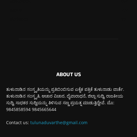
ಮೂಡುಬಿದಿರೆ
584
ಕಾರ್ಕಳ
272
ಬೆಂಗಳೂರು
270
ABOUT US
ತುಳುನಾಡಿನ ಸಂಸ್ಕೃತಿಯನ್ನು ಪ್ರತಿಬಿಂಬಿಸುವ ಏಕೈಕ ಪತ್ರಿಕೆ ತುಳುನಾಡು ವಾರ್ತೆ.
ತುಳುನಾಡಿನ ಸಂಸ್ಕೃತಿ, ಆಚಾರ ವಿಚಾರ, ದೈವಾರಾಧನೆ, ಜಿಲ್ಲಾ ಸುದ್ದಿ, ರಾಜಕೀಯ
ಸುದ್ದಿ, ಸಾಧಕರ ಸುದ್ದಿಯನ್ನು ತಿಳಿಸುವ ಸಣ್ಣ ಪ್ರಯತ್ನ ಮಾಡುತ್ತಿದ್ದೇವೆ. ಮೊ:
9845858594 9845665644
Contact us:
tulunaduvarthe@gmail.com