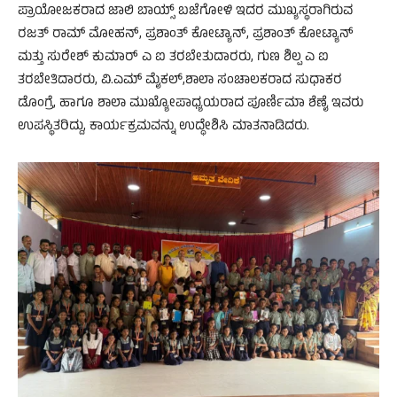
ಪ್ರಾಯೋಜಕರಾದ ಜಾಲಿ ಬಾಯ್ಸ್ ಬಜೆಗೋಳಿ ಇದರ ಮುಖ್ಯಸ್ಥರಾಗಿರುವ
ರಜತ್ ರಾಮ್ ಮೋಹನ್, ಪ್ರಶಾಂತ್ ಕೋಟ್ಯಾನ್, ಪ್ರಶಾಂತ್ ಕೋಟ್ಯಾನ್
ಮತ್ತು ಸುರೇಶ್ ಕುಮಾರ್ ಎ ಐ ತರಬೇತುದಾರರು, ಗುಣ ಶಿಲ್ಪ ಎ ಐ
ತರಬೇತಿದಾರರು, ವಿ.ಎಮ್ ಮೈಕಲ್,ಶಾಲಾ ಸಂಚಾಲಕರಾದ ಸುಧಾಕರ
ಡೊಂಗ್ರೆ, ಹಾಗೂ ಶಾಲಾ ಮುಖ್ಯೋಪಾಧ್ಯಯರಾದ ಪೂರ್ಣಿಮಾ ಶೆಣೈ ಇವರು
ಉಪಸ್ಥಿತರಿದ್ದು, ಕಾರ್ಯಕ್ರಮವನ್ನು ಉದ್ಧೇಶಿಸಿ ಮಾತನಾಡಿದರು.