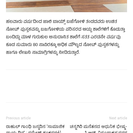
ಹಲವಾರು ವರ್ಷದಿಂದ ಜಾಲಿ ಬಾಯ್ಸ್ ಬಜೆಗೋಳಿ ತಂಡದವರು ಉಚಿತ
ನೋಟ್ ಪುಸ್ತಕವನ್ನು ಬಜಗೋಳಿಯ ಪರಿಸರದ ಆಯ್ದ ಶಾಲೆಗಳಿಗೆ ಕೊಡುತ್ತಾ
ಬಂದಿದ್ದು ಮಾಳ ಗುರುಕುಲ ಅನುದಾನಿತ ಶಾಲೆಗೆ ಸತತ ಎರಡನೇ ವರ್ಷವು
ಕೂಡ ಸುಮಾರು 80 ಸಾವಿರಕ್ಕೂ ಅಧಿಕ ಮೌಲ್ಯದ ನೋಟ್ ಪುಸ್ತಕಗಳನ್ನು
ಹಾಗೂ ಲೇಖನಿ ಸಾಮಾಗ್ರಿಗಳನ್ನು ನೀಡಿರುತ್ತಾರೆ.
Previous article
Next article
ರಾಹುಲ್ ಗಾಂಧಿ ಜನ್ಮದಿನ ‘ಸಾಮಾಜಿಕ
ಚನ್ನಗಿರಿ ಮನೆತನದ ಆಧುನಿಕ ಭೀಷ್ಮ-
ನ್ಯಾಯ ದಿನ’ : ರಮೇಶ್ ಶಂಕರಘಟ್ಟ
ಸಿ.ಆರ್. ವಿರೂಪಾಕ್ಷಪ್ಪನವರ