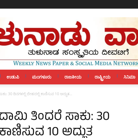
ಉಡುಪಿ
ಮಂಗಳೂರು
ರಾಜಕೀಯ
ರಾಷ್ಟ್ರೀಯ
ಸಿನಿಮಾ
ಸಾಕು: 30 ದಿನಗಳಲ್ಲಿ ದೇಹದಲ್ಲಿ ಕಾಣಿಸುವ 10 ಅದ್ಭುತ...
ಬಾದಾಮಿ ತಿಂದರೆ ಸಾಕು: 30
 ಕಾಣಿಸುವ 10 ಅದ್ಭುತ