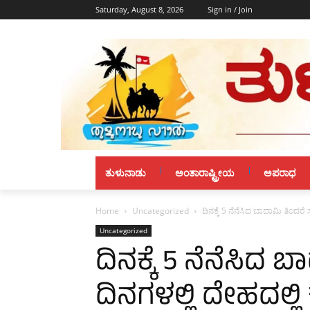
Saturday, August 8, 2026
Sign in / Join
ತುಳುನಾಡು
ಅಂತಾರಾಷ್ಟ್ರೀಯ
ಅಪರಾಧ
Home
Uncategorized
ದಿನಕ್ಕೆ 5 ನೆನೆಸಿದ ಬಾದಾಮಿ ತಿಂದರೆ 
Uncategorized
ದಿನಕ್ಕೆ 5 ನೆನೆಸಿದ 
ದಿನಗಳಲ್ಲಿ ದೇಹದಲ್ಲಿ