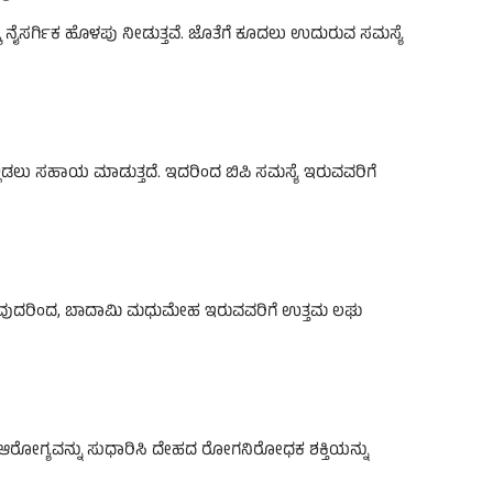
ಕೆ ನೈಸರ್ಗಿಕ ಹೊಳಪು ನೀಡುತ್ತವೆ. ಜೊತೆಗೆ ಕೂದಲು ಉದುರುವ ಸಮಸ್ಯೆ
ಡಲು ಸಹಾಯ ಮಾಡುತ್ತದೆ. ಇದರಿಂದ ಬಿಪಿ ಸಮಸ್ಯೆ ಇರುವವರಿಗೆ
ಚಿರುವುದರಿಂದ, ಬಾದಾಮಿ ಮಧುಮೇಹ ಇರುವವರಿಗೆ ಉತ್ತಮ ಲಘು
ಆರೋಗ್ಯವನ್ನು ಸುಧಾರಿಸಿ ದೇಹದ ರೋಗನಿರೋಧಕ ಶಕ್ತಿಯನ್ನು