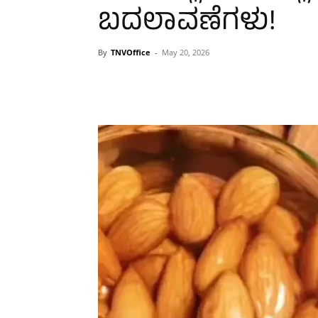
ಬದಲಾವಣೆಗಳು!
By
TNVOffice
-
May 20, 2026