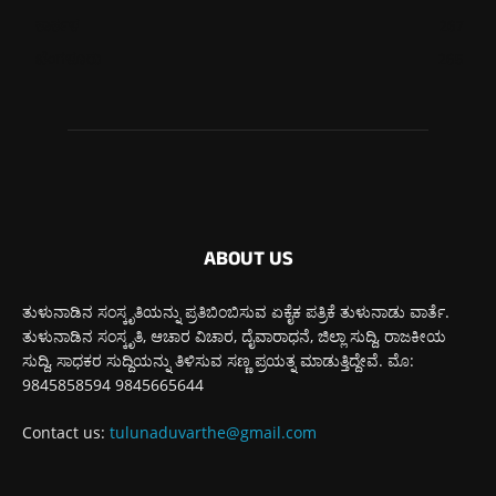
ಕಾರ್ಕಳ
267
ಬೆಂಗಳೂರು
265
ABOUT US
ತುಳುನಾಡಿನ ಸಂಸ್ಕೃತಿಯನ್ನು ಪ್ರತಿಬಿಂಬಿಸುವ ಏಕೈಕ ಪತ್ರಿಕೆ ತುಳುನಾಡು ವಾರ್ತೆ.
ತುಳುನಾಡಿನ ಸಂಸ್ಕೃತಿ, ಆಚಾರ ವಿಚಾರ, ದೈವಾರಾಧನೆ, ಜಿಲ್ಲಾ ಸುದ್ದಿ, ರಾಜಕೀಯ
ಸುದ್ದಿ, ಸಾಧಕರ ಸುದ್ದಿಯನ್ನು ತಿಳಿಸುವ ಸಣ್ಣ ಪ್ರಯತ್ನ ಮಾಡುತ್ತಿದ್ದೇವೆ. ಮೊ:
9845858594 9845665644
Contact us:
tulunaduvarthe@gmail.com