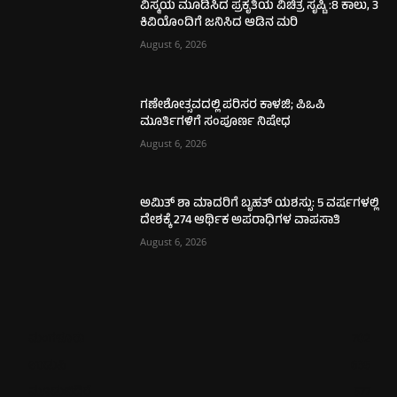
ವಿಸ್ಮಯ ಮೂಡಿಸಿದ ಪ್ರಕೃತಿಯ ವಿಚಿತ್ರ ಸೃಷ್ಟಿ :8 ಕಾಲು, 3
ಕಿವಿಯೊಂದಿಗೆ ಜನಿಸಿದ ಆಡಿನ ಮರಿ
August 6, 2026
ಗಣೇಶೋತ್ಸವದಲ್ಲಿ ಪರಿಸರ ಕಾಳಜಿ; ಪಿಒಪಿ
ಮೂರ್ತಿಗಳಿಗೆ ಸಂಪೂರ್ಣ ನಿಷೇಧ
August 6, 2026
ಅಮಿತ್ ಶಾ ಮಾದರಿಗೆ ಬೃಹತ್ ಯಶಸ್ಸು: 5 ವರ್ಷಗಳಲ್ಲಿ
ದೇಶಕ್ಕೆ 274 ಆರ್ಥಿಕ ಅಪರಾಧಿಗಳ ವಾಪಸಾತಿ
August 6, 2026
ಮಂಗಳೂರು
702
ಉಡುಪಿ
635
ಮೂಡುಬಿದಿರೆ
577