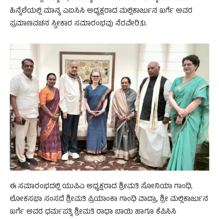
ಹಿನ್ನೆಲೆಯಲ್ಲಿ ಮಾನ್ಯ ಎಐಸಿಸಿ ಅಧ್ಯಕ್ಷರಾದ ಮಲ್ಲಿಕಾರ್ಜುನ ಖರ್ಗೆ ಅವರ
ಪ್ರಮಾಣವಚನ ಸ್ವೀಕಾರ ಸಮಾರಂಭವು ನೆರವೇರಿತು.
ಈ ಸಮಾರಂಭದಲ್ಲಿ ಯುಪಿಎ ಅಧ್ಯಕ್ಷರಾದ ಶ್ರೀಮತಿ ಸೋನಿಯಾ ಗಾಂಧಿ,
ಲೋಕಸಭಾ ಸಂಸದೆ ಶ್ರೀಮತಿ ಪ್ರಿಯಾಂಕಾ ಗಾಂಧಿ ವಾದ್ರಾ, ಶ್ರೀ ಮಲ್ಲಿಕಾರ್ಜುನ
ಖರ್ಗೆ ಅವರ ಧರ್ಮಪತ್ನಿ ಶ್ರೀಮತಿ ರಾಧಾ ಬಾಯಿ ಹಾಗೂ ಕೆಪಿಸಿಸಿ