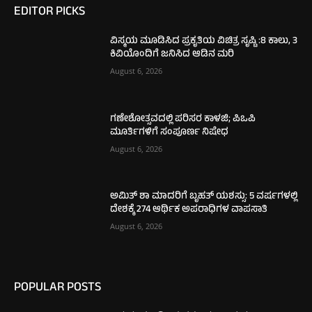
EDITOR PICKS
ವಿಸ್ಮಯ ಮೂಡಿಸಿದ ಪ್ರಕೃತಿಯ ವಿಚಿತ್ರ ಸೃಷ್ಟಿ :8 ಕಾಲು, 3
ಕಿವಿಯೊಂದಿಗೆ ಜನಿಸಿದ ಆಡಿನ ಮರಿ
August 6, 2026
ಗಣೇಶೋತ್ಸವದಲ್ಲಿ ಪರಿಸರ ಕಾಳಜಿ; ಪಿಒಪಿ
ಮೂರ್ತಿಗಳಿಗೆ ಸಂಪೂರ್ಣ ನಿಷೇಧ
August 6, 2026
ಅಮಿತ್ ಶಾ ಮಾದರಿಗೆ ಬೃಹತ್ ಯಶಸ್ಸು: 5 ವರ್ಷಗಳಲ್ಲಿ
ದೇಶಕ್ಕೆ 274 ಆರ್ಥಿಕ ಅಪರಾಧಿಗಳ ವಾಪಸಾತಿ
August 6, 2026
POPULAR POSTS