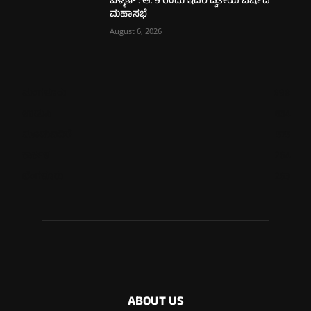
ಬೆಳ್ಮಣ್ : ಆ. 9 ರಂದು ಇದರ ದ್ವಿತೀಯ ವರ್ಷದ
ಮಹಾಸಭೆ
August 6, 2026
ಮಂಗಳೂರು
698
ಉಡುಪಿ
634
ಮೂಡುಬಿದಿರೆ
575
ಕಾರ್ಕಳ
264
ಬೆಂಗಳೂರು
263
ABOUT US