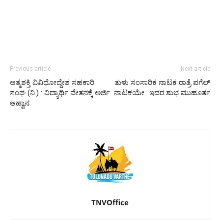
Previous article
Next article
ಆತ್ಮಶಕ್ತಿ ವಿವಿಧೋದ್ದೇಶ ಸಹಕಾರಿ
ತುಳು ಸಂಸಾರಿಕ ನಾಟಕ ರಾತ್ರೆ ಪಗೆಲ್
ಸಂಘ (ನಿ.) : ವಿದ್ಯಾರ್ಥಿ ವೇತನಕ್ಕೆ ಅರ್ಜಿ
ನಾಟಕಯೇ.. ಇದರ ಶುಭ ಮುಹೂರ್ತ
ಆಹ್ವಾನ
TNVOffice