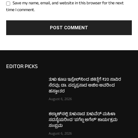
Save my name, email, and website in this browser for the next
time I comment.
EDITOR PICKS
ತುಳು ಕೂಟ ಇಸ್ರೇಲ್‌ನಿಂದ ಚಿಕಿತ್ಸೆಗೆ ₹20 ಸಾವಿರ
ನೆರವು; ಡಾ. ಪದ್ಮಪ್ರಸಾದ ಅಜಿಲ ಅವರಿಂದ
ಹಸ್ತಾಂತರ
August 6, 2026
ಕಲ್ಯಾಣ್‌ನಲ್ಲಿ ತುಳುನಾಡ ತುಳುವೆರ್ ಮಹಿಳಾ
ಸದಸ್ಯೆಯರಿಂದ ‘ಪಗೆಲ್ದ ಅಗೆಲ್’ ಕಾರ್ಯಕ್ರಮ
ಸಂಭ್ರಮ
August 6, 2026