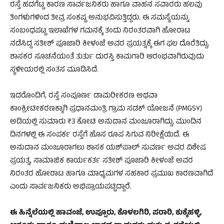
ರಸ್ತೆ ಹದಗೆಟ್ಟ ಕಾರಣ ಸಾರ್ವಜನಿಕರು ಹಾಗೂ ವಾಹನ ಸವಾರರು ಹಲವು
ತಿಂಗಳುಗಳಿಂದ ತೀವ್ರ ಸಂಕಷ್ಟ ಅನುಭವಿಸುತ್ತಿದ್ದರು. ಈ ಸಮಸ್ಯೆಯನ್ನು
ಸಂಬಂಧಪಟ್ಟ ಇಲಾಖೆಗಳ ಗಮನಕ್ಕೆ ತಂದು ನಿರಂತರವಾಗಿ ಹೋರಾಟ
ನಡೆಸಿದ್ದ ಸತೀಶ್ ಪೂಜಾರಿ ಕೀಳಂಜೆ ಅವರ ಪ್ರಯತ್ನಕ್ಕೆ ಈಗ ಫಲ ದೊರೆತಿದ್ದು,
ಶಾಸಕರ ಸೂಚನೆಯಂತೆ ತುರ್ತು ದುರಸ್ತಿ ಕಾಮಗಾರಿ ಆರಂಭವಾಗಿರುವುದು
ಸ್ಥಳೀಯರಲ್ಲಿ ಸಂತಸ ಮೂಡಿಸಿದೆ.
ಇದರೊಂದಿಗೆ, ರಸ್ತೆ ಸಂಪೂರ್ಣ ಡಾಮರೀಕರಣ ಅಥವಾ
ಕಾಂಕ್ರೀಟೀಕರಣಕ್ಕಾಗಿ ಪ್ರಧಾನಮಂತ್ರಿ ಗ್ರಾಮ ಸಡಕ್ ಯೋಜನೆ (PMGSY)
ಅಡಿಯಲ್ಲಿ ಸುಮಾರು ₹3 ಕೋಟಿ ಅನುದಾನ ಮಂಜೂರಾಗಿದ್ದು, ಮುಂದಿನ
ದಿನಗಳಲ್ಲಿ ಈ ಸಂಪರ್ಕ ರಸ್ತೆಗೆ ಹೊಸ ರೂಪ ಸಿಗುವ ನಿರೀಕ್ಷೆಯಿದೆ. ಈ
ಅನುದಾನ ಮಂಜೂರಾಗಲು ಶಾಸಕ ಯಶ್‌ಪಾಲ್ ಸುವರ್ಣ ಅವರ ವಿಶೇಷ
ಪ್ರಯತ್ನ, ಸಾಮಾಜಿಕ ಕಾರ್ಯಕರ್ತ ಸತೀಶ್ ಪೂಜಾರಿ ಕೀಳಂಜೆ ಅವರ
ನಿರಂತರ ಹೋರಾಟ ಹಾಗೂ ಮಾಧ್ಯಮಗಳ ಸಹಕಾರ ಪ್ರಮುಖ ಕಾರಣವಾಗಿದೆ
ಎಂದು ಸಾರ್ವಜನಿಕರು ಅಭಿಪ್ರಾಯಪಟ್ಟಿದ್ದಾರೆ.
ಈ ಹಿನ್ನೆಲೆಯಲ್ಲಿ ಹಾವಂಜೆ, ಉಪ್ಪೂರು, ಕೊಳಲಗಿರಿ, ಪರಾರಿ, ಕುಕ್ಕೆಹಳ್ಳಿ,