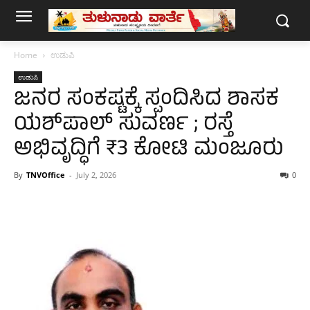
Home
ಉಡುಪಿ
ಉಡುಪಿ
ಜನರ ಸಂಕಷ್ಟಕ್ಕೆ ಸ್ಪಂದಿಸಿದ ಶಾಸಕ
ಯಶ್‌ಪಾಲ್ ಸುವರ್ಣ ; ರಸ್ತೆ
ಅಭಿವೃದ್ಧಿಗೆ ₹3 ಕೋಟಿ ಮಂಜೂರು
By
TNVOffice
-
July 2, 2026
0