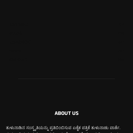
ಮಂಗಳೂರು
702
ಉಡುಪಿ
635
ಮೂಡುಬಿದಿರೆ
577
ಕಾರ್ಕಳ
267
ಬೆಂಗಳೂರು
265
ABOUT US
ತುಳುನಾಡಿನ ಸಂಸ್ಕೃತಿಯನ್ನು ಪ್ರತಿಬಿಂಬಿಸುವ ಏಕೈಕ ಪತ್ರಿಕೆ ತುಳುನಾಡು ವಾರ್ತೆ.