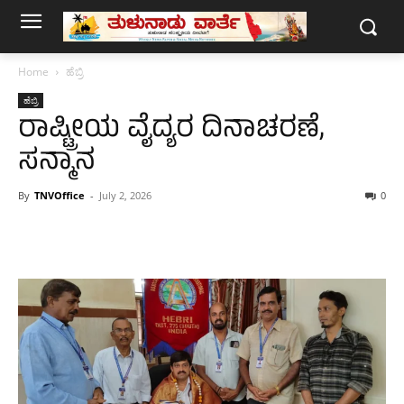
Home
ಹೆಬ್ರಿ
ಹೆಬ್ರಿ
ರಾಷ್ಟ್ರೀಯ ವೈದ್ಯರ ದಿನಾಚರಣೆ,
ಸನ್ಮಾನ
By
TNVOffice
-
July 2, 2026
0