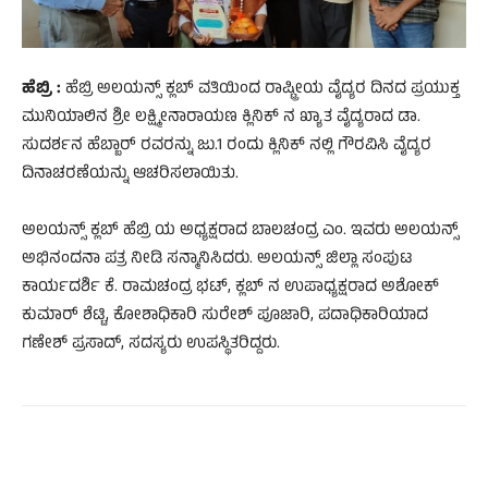
ಹೆಬ್ರಿ :
ಹೆಬ್ರಿ ಅಲಯನ್ಸ್ ಕ್ಲಬ್ ವತಿಯಿಂದ ರಾಷ್ಟ್ರೀಯ ವೈದ್ಯರ ದಿನದ ಪ್ರಯುಕ್ತ
ಮುನಿಯಾಲಿನ ಶ್ರೀ ಲಕ್ಷ್ಮೀನಾರಾಯಣ ಕ್ಲಿನಿಕ್ ನ ಖ್ಯಾತ ವೈದ್ಯರಾದ ಡಾ.
ಸುದರ್ಶನ ಹೆಬ್ಬಾರ್ ರವರನ್ನು ಜು.1 ರಂದು ಕ್ಲಿನಿಕ್ ನಲ್ಲಿ ಗೌರವಿಸಿ ವೈದ್ಯರ
ದಿನಾಚರಣೆಯನ್ನು ಆಚರಿಸಲಾಯಿತು.
ಅಲಯನ್ಸ್ ಕ್ಲಬ್ ಹೆಬ್ರಿ ಯ ಅಧ್ಯಕ್ಷರಾದ ಬಾಲಚಂದ್ರ ಎಂ. ಇವರು ಅಲಯನ್ಸ್
ಅಭಿನಂದನಾ ಪತ್ರ ನೀಡಿ ಸನ್ಮಾನಿಸಿದರು. ಅಲಯನ್ಸ್ ಜಿಲ್ಲಾ ಸಂಪುಟ
ಕಾರ್ಯದರ್ಶಿ ಕೆ. ರಾಮಚಂದ್ರ ಭಟ್, ಕ್ಲಬ್ ನ ಉಪಾಧ್ಯಕ್ಷರಾದ ಅಶೋಕ್
ಕುಮಾರ್ ಶೆಟ್ಟಿ, ಕೋಶಾಧಿಕಾರಿ ಸುರೇಶ್ ಪೂಜಾರಿ, ಪದಾಧಿಕಾರಿಯಾದ
ಗಣೇಶ್ ಪ್ರಸಾದ್, ಸದಸ್ಯರು ಉಪಸ್ಥಿತರಿದ್ದರು.