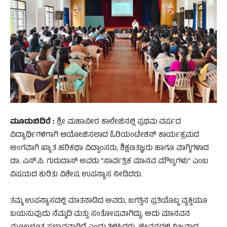
ಮೂಡುಬಿದಿರೆ :
ಶ್ರೀ ಮಹಾವೀರ ಕಾಲೇಜಿನಲ್ಲಿ ಪ್ರಥಮ ವರ್ಷದ
ವಿದ್ಯಾರ್ಥಿಗಳಿಗಾಗಿ ಆಯೋಜಿಸಲಾದ ಓರಿಯಂಟೇಶನ್ ಕಾರ್ಯಕ್ರಮದ
ಅಂಗವಾಗಿ ಖ್ಯಾತ ಹರಿಕಥಾ ವಿದ್ವಾಂಸರು, ಶಿಕ್ಷಣತಜ್ಞರು ಹಾಗೂ ವಾಗ್ಮಿಗಳಾದ
ಡಾ. ಎಸ್.ಪಿ. ಗುರುದಾಸ್ ಅವರು “ಸಾರ್ವತ್ರಿಕ ಮಾನವ ಮೌಲ್ಯಗಳು” ಎಂಬ
ವಿಷಯದ ಕುರಿತು ವಿಶೇಷ ಉಪನ್ಯಾಸ ನೀಡಿದರು.
ತಮ್ಮ ಉಪನ್ಯಾಸದಲ್ಲಿ ಮಾತನಾಡಿದ ಅವರು, ಜಗತ್ತಿನ ಪ್ರತಿಯೊಬ್ಬ ವ್ಯಕ್ತಿಯೂ
ಬಯಸುವುದು ನೆಮ್ಮದಿ ಮತ್ತು ಸಂತೋಷವಾಗಿದ್ದು, ಅದು ಮಾನವನ