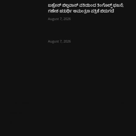
ಬಹ್ರೇನ್ ಬಿಲ್ಲವಾಸ್ ವತಿಯಿಂದ ತಿಂಗೊಲ್ಡ್ ಭಜನೆ;
ಗಣೇಶ ಚತುರ್ಥಿ ಆಮಂತ್ರಣ ಪತ್ರಿಕೆ ಬಿಡುಗಡೆ
August 7, 2026
August 7, 2026
ಮಂಗಳೂರು
711
ಉಡುಪಿ
646
ಮೂಡುಬಿದಿರೆ
581
ಕಾರ್ಕಳ
270
ಬೆಂಗಳೂರು
266