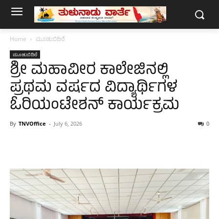
Home
ಮೂಡುಬಿದಿರೆ
ಮೂಡುಬಿದಿರೆ
ಶ್ರೀ ಮಹಾವೀರ ಕಾಲೇಜಿನಲ್ಲಿ
ಪ್ರಥಮ ವರ್ಷದ ವಿದ್ಯಾರ್ಥಿಗಳ
ಓರಿಯಂಟೇಶನ್ ಕಾರ್ಯಕ್ರಮ
By
TNVOffice
-
July 6, 2026
0