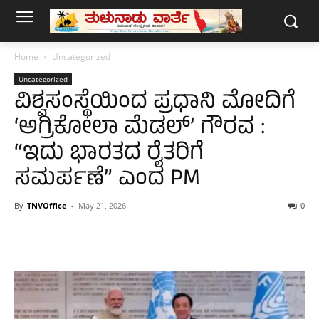
Home
Uncategorized
Uncategorized
ವಿಶ್ವಸಂಸ್ಥೆಯಿಂದ ಪ್ರಧಾನಿ ಮೋದಿಗೆ
‘ಅಗ್ರಿಕೋಲಾ ಮೆಡಲ್’ ಗೌರವ :
“ಇದು ಭಾರತದ ರೈತರಿಗೆ
ಸಮರ್ಪಣೆ” ಎಂದ PM
By
TNVOffice
-
May 21, 2026
0