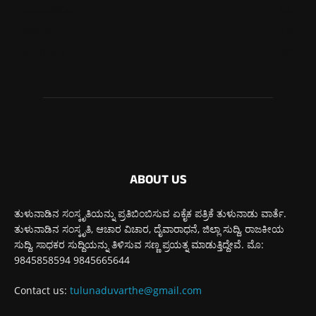
ಮೂಡುಬಿದಿರೆ
582
ಕಾರ್ಕಳ
270
ಬೆಂಗಳೂರು
269
ABOUT US
ತುಳುನಾಡಿನ ಸಂಸ್ಕೃತಿಯನ್ನು ಪ್ರತಿಬಿಂಬಿಸುವ ಏಕೈಕ ಪತ್ರಿಕೆ ತುಳುನಾಡು ವಾರ್ತೆ.
ತುಳುನಾಡಿನ ಸಂಸ್ಕೃತಿ, ಆಚಾರ ವಿಚಾರ, ದೈವಾರಾಧನೆ, ಜಿಲ್ಲಾ ಸುದ್ದಿ, ರಾಜಕೀಯ
ಸುದ್ದಿ, ಸಾಧಕರ ಸುದ್ದಿಯನ್ನು ತಿಳಿಸುವ ಸಣ್ಣ ಪ್ರಯತ್ನ ಮಾಡುತ್ತಿದ್ದೇವೆ. ಮೊ:
9845858594 9845665644
Contact us:
tulunaduvarthe@gmail.com