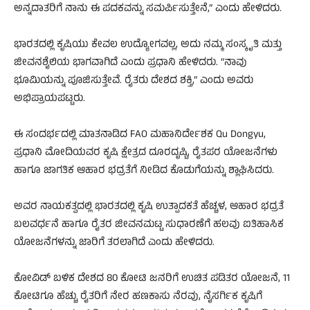
ಅನ್ನದಾತರಿಗೆ ನಾನು ಈ ಪದಕವನ್ನು ಸಮರ್ಪಿಸುತ್ತೇನೆ,” ಎಂದು ಹೇಳಿದರು.
ಭಾರತದಲ್ಲಿ ಕೃಷಿಯು ಕೇವಲ ಉದ್ಯೋಗವಲ್ಲ, ಅದು ನಮ್ಮ ಸಂಸ್ಕೃತಿ ಮತ್ತು
ಜೀವನಶೈಲಿಯ ಭಾಗವಾಗಿದೆ ಎಂದು ಪ್ರಧಾನಿ ಹೇಳಿದರು. “ನಾವು
ಭೂಮಿಯನ್ನು ಪೂಜಿಸುತ್ತೇವೆ. ರೈತರು ದೇಶದ ಶಕ್ತಿ,” ಎಂದು ಅವರು
ಅಭಿಪ್ರಾಯಪಟ್ಟರು.
ಈ ಸಂದರ್ಭದಲ್ಲಿ ಮಾತನಾಡಿದ FAO ಮಹಾನಿರ್ದೇಶಕ Qu Dongyu,
ಪ್ರಧಾನಿ ಮೋದಿಯವರ ಕೃಷಿ ಕ್ಷೇತ್ರದ ದೂರದೃಷ್ಟಿ, ರೈತಪರ ಯೋಜನೆಗಳು
ಹಾಗೂ ಜಾಗತಿಕ ಆಹಾರ ಭದ್ರತೆಗೆ ನೀಡಿದ ಕೊಡುಗೆಯನ್ನು ಶ್ಲಾಘಿಸಿದರು.
ಅವರ ನಾಯಕತ್ವದಲ್ಲಿ ಭಾರತದಲ್ಲಿ ಕೃಷಿ ಉತ್ಪಾದಕತೆ ಹೆಚ್ಚಳ, ಆಹಾರ ಭದ್ರತೆ
ಬಲವರ್ಧನೆ ಹಾಗೂ ರೈತರ ಜೀವನಮಟ್ಟ ಸುಧಾರಣೆಗೆ ಹಲವು ಐತಿಹಾಸಿಕ
ಯೋಜನೆಗಳನ್ನು ಜಾರಿಗೆ ತರಲಾಗಿದೆ ಎಂದು ಹೇಳಿದರು.
ಕೋವಿಡ್ ಬಳಿಕ ದೇಶದ 80 ಕೋಟಿ ಜನರಿಗೆ ಉಚಿತ ಪಡಿತರ ಯೋಜನೆ, 11
ಕೋಟಿಗೂ ಹೆಚ್ಚು ರೈತರಿಗೆ ನೇರ ಹಣಕಾಸು ನೆರವು, ನೈಸರ್ಗಿಕ ಕೃಷಿಗೆ