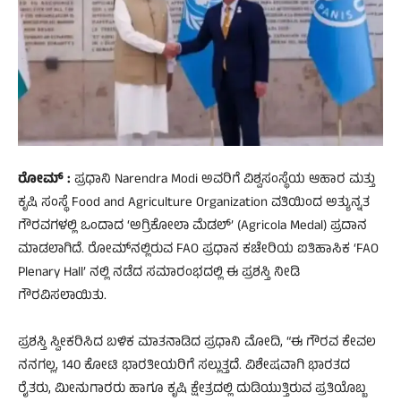
ರೋಮ್ :
ಪ್ರಧಾನಿ Narendra Modi ಅವರಿಗೆ ವಿಶ್ವಸಂಸ್ಥೆಯ ಆಹಾರ ಮತ್ತು
ಕೃಷಿ ಸಂಸ್ಥೆ Food and Agriculture Organization ವತಿಯಿಂದ ಅತ್ಯುನ್ನತ
ಗೌರವಗಳಲ್ಲಿ ಒಂದಾದ ‘ಅಗ್ರಿಕೋಲಾ ಮೆಡಲ್’ (Agricola Medal) ಪ್ರದಾನ
ಮಾಡಲಾಗಿದೆ. ರೋಮ್‌ನಲ್ಲಿರುವ FAO ಪ್ರಧಾನ ಕಚೇರಿಯ ಐತಿಹಾಸಿಕ ‘FAO
Plenary Hall’ ನಲ್ಲಿ ನಡೆದ ಸಮಾರಂಭದಲ್ಲಿ ಈ ಪ್ರಶಸ್ತಿ ನೀಡಿ
ಗೌರವಿಸಲಾಯಿತು.
ಪ್ರಶಸ್ತಿ ಸ್ವೀಕರಿಸಿದ ಬಳಿಕ ಮಾತನಾಡಿದ ಪ್ರಧಾನಿ ಮೋದಿ, “ಈ ಗೌರವ ಕೇವಲ
ನನಗಲ್ಲ, 140 ಕೋಟಿ ಭಾರತೀಯರಿಗೆ ಸಲ್ಲುತ್ತದೆ. ವಿಶೇಷವಾಗಿ ಭಾರತದ
ರೈತರು, ಮೀನುಗಾರರು ಹಾಗೂ ಕೃಷಿ ಕ್ಷೇತ್ರದಲ್ಲಿ ದುಡಿಯುತ್ತಿರುವ ಪ್ರತಿಯೊಬ್ಬ