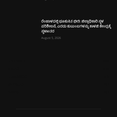
ರೆಂಜಾಳದಲ್ಲಿ ಭೂಕುಸಿತ ಭೀತಿ: ಜಿಲ್ಲಾಧಿಕಾರಿ ಸ್ಥಳ
ಪರಿಶೀಲನೆ, ಎರಡು ಕುಟುಂಬಗಳನ್ನು ಕಾಳಜಿ ಕೇಂದ್ರಕ್ಕೆ
ಸ್ಥಳಾಂತರ
August 5, 2026
ಮಂಗಳೂರು
698
ಉಡುಪಿ
633
ಮೂಡುಬಿದಿರೆ
575
ಬೆಂಗಳೂರು
263
ಕಾರ್ಕಳ
263