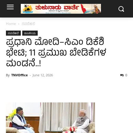
Home
ನವದೆಹಲಿ
ನವದೆಹಲಿ
ರಾಜಕೀಯ
ಪ್ರಧಾನಿ ಮೋದಿ–ಸಿಎಂ ಡಿಕೆಶಿ
ಭೇಟಿ; 11 ಪ್ರಮುಖ ಬೇಡಿಕೆಗಳ
ಮಂಡನೆ..!
By
TNVOffice
-
June 12, 2026
0