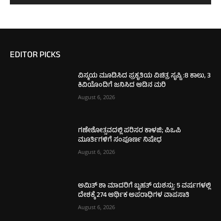
EDITOR PICKS
ವಿಸ್ಮಯ ಮೂಡಿಸಿದ ಪ್ರಕೃತಿಯ ವಿಚಿತ್ರ ಸೃಷ್ಟಿ :8 ಕಾಲು, 3
ಕಿವಿಯೊಂದಿಗೆ ಜನಿಸಿದ ಆಡಿನ ಮರಿ
August 6, 2026
ಗಣೇಶೋತ್ಸವದಲ್ಲಿ ಪರಿಸರ ಕಾಳಜಿ; ಪಿಒಪಿ
ಮೂರ್ತಿಗಳಿಗೆ ಸಂಪೂರ್ಣ ನಿಷೇಧ
August 6, 2026
ಅಮಿತ್ ಶಾ ಮಾದರಿಗೆ ಬೃಹತ್ ಯಶಸ್ಸು: 5 ವರ್ಷಗಳಲ್ಲಿ
ದೇಶಕ್ಕೆ 274 ಆರ್ಥಿಕ ಅಪರಾಧಿಗಳ ವಾಪಸಾತಿ
August 6, 2026