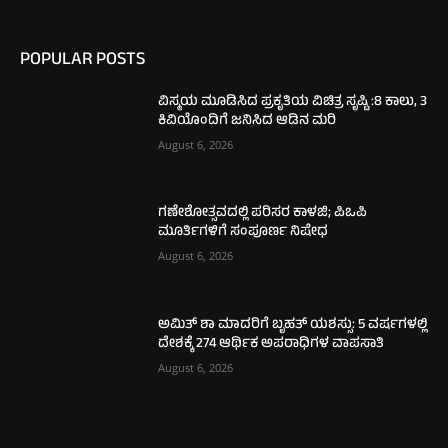
POPULAR POSTS
ವಿಸ್ಮಯ ಮೂಡಿಸಿದ ಪ್ರಕೃತಿಯ ವಿಚಿತ್ರ ಸೃಷ್ಟಿ :8 ಕಾಲು, 3
ಕಿವಿಯೊಂದಿಗೆ ಜನಿಸಿದ ಆಡಿನ ಮರಿ
August 6, 2026
ಗಣೇಶೋತ್ಸವದಲ್ಲಿ ಪರಿಸರ ಕಾಳಜಿ; ಪಿಒಪಿ
ಮೂರ್ತಿಗಳಿಗೆ ಸಂಪೂರ್ಣ ನಿಷೇಧ
August 6, 2026
ಅಮಿತ್ ಶಾ ಮಾದರಿಗೆ ಬೃಹತ್ ಯಶಸ್ಸು: 5 ವರ್ಷಗಳಲ್ಲಿ
ದೇಶಕ್ಕೆ 274 ಆರ್ಥಿಕ ಅಪರಾಧಿಗಳ ವಾಪಸಾತಿ
August 6, 2026