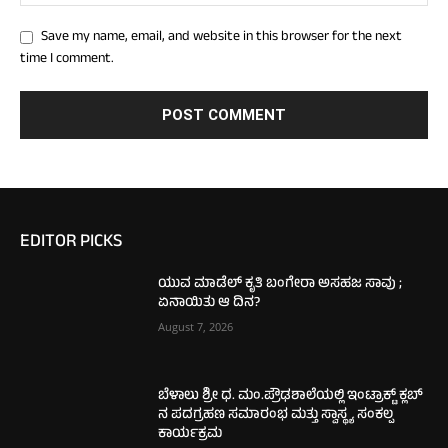
Save my name, email, and website in this browser for the next
time I comment.
EDITOR PICKS
ಯುವ ಮಾಡೆಲ್ ಕೃತಿ ಬಂಗೇರಾ ಅಸಹಜ ಸಾವು ;
ಏನಾಯಿತು ಆ ದಿನ?
August 7, 2026
ಬೆಳಾಲು ಶ್ರೀ ಧ. ಮಂ.ಪ್ರೌಢಶಾಲೆಯಲ್ಲಿ ಇಂಟ್ರಾಕ್ಟ್ ಕ್ಲಬ್
ನ ಪದಗ್ರಹಣ ಸಮಾರಂಭ ಮತ್ತು ಸ್ವಾಸ್ಥ್ಯ ಸಂಕಲ್ಪ
ಕಾರ್ಯಕ್ರಮ