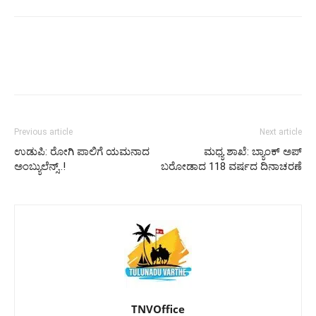
Previous article
Next article
ಉಡುಪಿ: ರೋಗಿ ಪಾಲಿಗೆ ಯಮನಾದ
ಮಧ್ಯ ಶಾಖೆ: ಬ್ಯಾಂಕ್ ಅಪ್
ಅಂಬ್ಯುಲೆನ್ಸ್..!
ಬರೋಡಾದ 118 ವರ್ಷದ ದಿನಾಚರಣೆ
TNVOffice