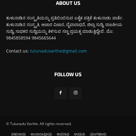
ABOUT US
ತುಳುನಾಡಿನ ಸಂಸ್ಕೃತಿಯನ್ನು ಪ್ರತಿಬಿಂಬಿಸುವ ಏಕೈಕ ಪತ್ರಿಕೆ ತುಳುನಾಡು ವಾರ್ತೆ.
ತುಳುನಾಡಿನ ಸಂಸ್ಕೃತಿ, ಆಚಾರ ವಿಚಾರ, ದೈವಾರಾಧನೆ, ಜಿಲ್ಲಾ ಸುದ್ದಿ, ರಾಜಕೀಯ
ಸುದ್ದಿ, ಸಾಧಕರ ಸುದ್ದಿಯನ್ನು ತಿಳಿಸುವ ಸಣ್ಣ ಪ್ರಯತ್ನ ಮಾಡುತ್ತಿದ್ದೇವೆ. ಮೊ:
9845858594 9845665644
Contact us:
tulunaduvarthe@gmail.com
FOLLOW US
© Tulunadu Varthe. All rights reserved.
ತುಳುನಾಡು
ಅಂತಾರಾಷ್ಟ್ರೀಯ
ಅಪರಾಧ
ಉಡುಪಿ
ಮಂಗಳೂರು