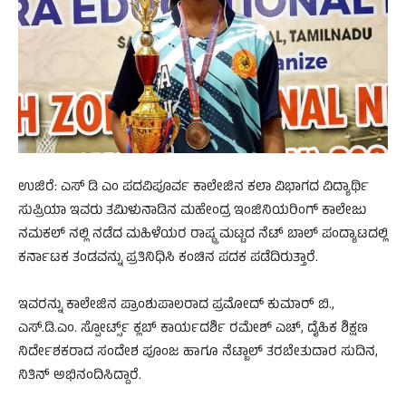
ಉಜಿರೆ: ಎಸ್ ಡಿ ಎಂ ಪದವಿಪೂರ್ವ ಕಾಲೇಜಿನ ಕಲಾ ವಿಭಾಗದ ವಿದ್ಯಾರ್ಥಿ
ಸುಪ್ರಿಯಾ ಇವರು ತಮಿಳುನಾಡಿನ ಮಹೇಂದ್ರ ಇಂಜಿನಿಯರಿಂಗ್ ಕಾಲೇಜು
ನಮಕಲ್ ನಲ್ಲಿ ನಡೆದ ಮಹಿಳೆಯರ ರಾಷ್ಟ್ರ ಮಟ್ಟದ ನೆಟ್ ಬಾಲ್ ಪಂದ್ಯಾಟದಲ್ಲಿ
ಕರ್ನಾಟಕ ತಂಡವನ್ನು ಪ್ರತಿನಿಧಿಸಿ ಕಂಚಿನ ಪದಕ ಪಡೆದಿರುತ್ತಾರೆ.
ಇವರನ್ನು ಕಾಲೇಜಿನ ಪ್ರಾಂಶುಪಾಲರಾದ ಪ್ರಮೋದ್ ಕುಮಾರ್ ಬಿ.,
ಎಸ್.ಡಿ.ಎಂ. ಸ್ಪೋರ್ಟ್ಸ್ ಕ್ಲಬ್ ಕಾರ್ಯದರ್ಶಿ ರಮೇಶ್ ಎಚ್, ದೈಹಿಕ ಶಿಕ್ಷಣ
ನಿರ್ದೇಶಕರಾದ ಸಂದೇಶ ಪೂಂಜ ಹಾಗೂ ನೆಟ್ಬಾಲ್ ತರಬೇತುದಾರ ಸುದಿನ,
ನಿತಿನ್ ಅಭಿನಂದಿಸಿದ್ದಾರೆ.