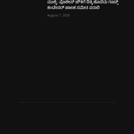
ಮುಲ್ಕಿ : ಪೊಲೀಸ್ ಚೌಕಿಗೆ ಡಿಕ್ಕಿ ಹೊಡೆದು ಗೂಡ್ಸ್
ಕಂಟೇನರ್ ಚಾಲಕ ಸಮೇತ ಪರಾರಿ
August 7, 2026
ಮಂಗಳೂರು
705
ಉಡುಪಿ
638
ಮೂಡುಬಿದಿರೆ
577
ಕಾರ್ಕಳ
269
ಬೆಂಗಳೂರು
265