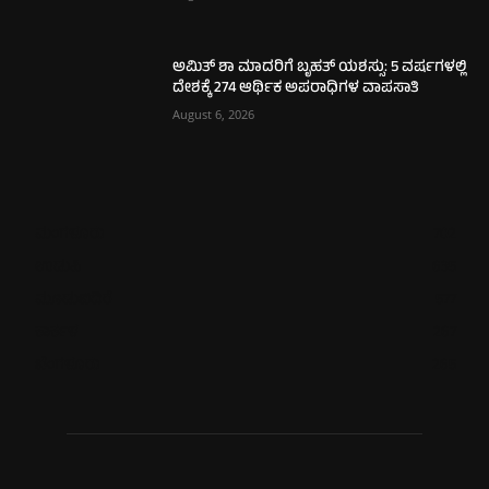
ಅಮಿತ್ ಶಾ ಮಾದರಿಗೆ ಬೃಹತ್ ಯಶಸ್ಸು: 5 ವರ್ಷಗಳಲ್ಲಿ
ದೇಶಕ್ಕೆ 274 ಆರ್ಥಿಕ ಅಪರಾಧಿಗಳ ವಾಪಸಾತಿ
August 6, 2026
ಮಂಗಳೂರು
702
ಉಡುಪಿ
635
ಮೂಡುಬಿದಿರೆ
577
ಕಾರ್ಕಳ
267
ಬೆಂಗಳೂರು
265