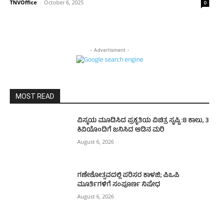
TNVOffice
-
October 6, 2025
0
- Advertisment -
MOST READ
ವಿಸ್ಮಯ ಮೂಡಿಸಿದ ಪ್ರಕೃತಿಯ ವಿಚಿತ್ರ ಸೃಷ್ಟಿ :8 ಕಾಲು, 3
ಕಿವಿಯೊಂದಿಗೆ ಜನಿಸಿದ ಆಡಿನ ಮರಿ
August 6, 2026
ಗಣೇಶೋತ್ಸವದಲ್ಲಿ ಪರಿಸರ ಕಾಳಜಿ; ಪಿಒಪಿ
ಮೂರ್ತಿಗಳಿಗೆ ಸಂಪೂರ್ಣ ನಿಷೇಧ
August 6, 2026