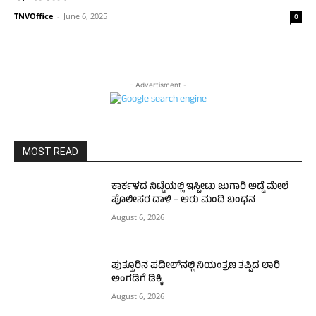
TNVOffice
-
June 6, 2025
0
- Advertisment -
MOST READ
ಕಾರ್ಕಳದ ನಿಟ್ಟೆಯಲ್ಲಿ ಇಸ್ಪೀಟು ಜುಗಾರಿ ಅಡ್ಡೆ ಮೇಲೆ
ಪೊಲೀಸರ ದಾಳಿ – ಆರು ಮಂದಿ ಬಂಧನ
August 6, 2026
ಪುತ್ತೂರಿನ ಪಡೀಲ್‌ನಲ್ಲಿ ನಿಯಂತ್ರಣ ತಪ್ಪಿದ ಲಾರಿ
ಅಂಗಡಿಗೆ ಡಿಕ್ಕಿ
August 6, 2026