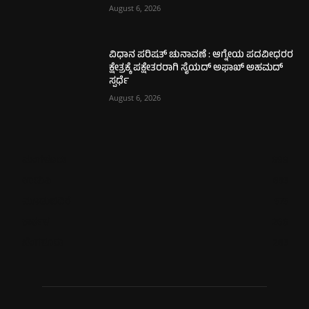
August 6, 2026
ವಿಧಾನ ಪರಿಷತ್ ಚುನಾವಣೆ : ಆಗ್ನೇಯ ಪದವೀಧರರ
ಕ್ಷೇತ್ರಕ್ಕೆ ಪಕ್ಷೇತರರಾಗಿ ಸೈಯದ್ ಅಫಾಖ್ ಅಹಮದ್
ಸ್ಪರ್ಧೆ
August 6, 2026
ಮಂಗಳೂರು
699
ಉಡುಪಿ
635
ಮೂಡುಬಿದಿರೆ
575
ಕಾರ್ಕಳ
266
ಬೆಂಗಳೂರು
265