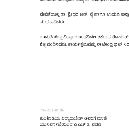
ಹೇಳಿದರು. ಯಾವುದೇ ವಿದ್ಯಾರ್ಥಿ ಅನುತ್ತೀರ್ಣತೆಯ ನೋವ
ವೇದಿಕೆಯಲ್ಲಿ ಡಾ. ಶ್ರೀಧರ ಆರ್. ಪೈ ಹಾಗೂ ಉಡುಪಿ ಜಿಲ್ಲಾ
ಮಾತನಾಡಿದರು.
ಉಡುಪಿ ಜಿಲ್ಲಾ ವಿದ್ಯಾಂಗ ಉಪನಿರ್ದೇಶಕರಾದ ಲೋಕೇಶ್
ಶೆಟ್ಟಿ ವಂದಿಸಿದರು. ಕಾರ್ಯಕ್ರಮವನ್ನು ರಾಜೇಂದ್ರ ಭಟ್ ನಿ
Previous article
ಕುಂಟಾಡಿಯ ವಿದ್ಯಾರಾಜೇಶ್ ಅವರಿಗೆ ಮಾಹೆ
ಯುನಿವರ್ಸಿಟಿಯಿಂದ ಪಿ.ಎಚ್.ಡಿ. ಪದವಿ