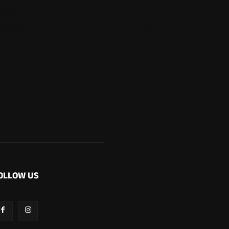
ಕಾರ್ಕಳ
272
ಬೆಂಗಳೂರು
270
OLLOW US