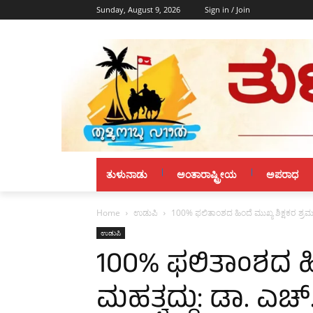
Sunday, August 9, 2026
Sign in / Join
ತುಳುನಾಡು
ಅಂತಾರಾಷ್ಟ್ರೀಯ
ಅಪರಾಧ
Home
ಉಡುಪಿ
100% ಫಲಿತಾಂಶದ ಹಿಂದೆ ಮುಖ್ಯ ಶಿಕ್ಷಕರ ಶ್ರಮ 
ಉಡುಪಿ
100% ಫಲಿತಾಂಶದ ಹಿಂ
ಮಹತ್ವದ್ದು: ಡಾ. ಎಚ್