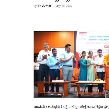
By
TNVOffice
-
May 30, 2026
ಉಡುಪಿ :
ಅವಿಭಜಿತ ದಕ್ಷಿಣ ಕನ್ನಡ ಜಿಲ್ಲೆ ಶಾಲಾ ಶಿಕ್ಷಣ ಕ್