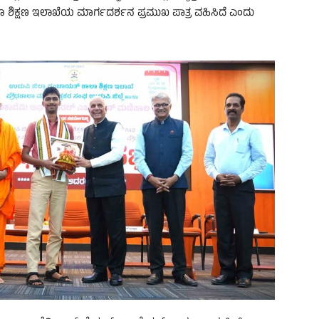
 ಹಾಗೂ ಶಿಕ್ಷಣ ಇಲಾಖೆಯ ಮಾರ್ಗದರ್ಶನ ಪ್ರಮುಖ ಪಾತ್ರ ವಹಿಸಿದೆ ಎಂದು