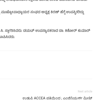
ನ್ನು ಅನುಭವಿಸದಂತೆ ಶಿಕ್ಷಕರು ವಿಶೇಷ ಕಾಳಜಿ ವಹಿಸಬೇಕು ಎಂದರು.
 ಮುಖ್ಯೋಪಾಧ್ಯಾಯರ ಸಂಘದ ಅಧ್ಯಕ್ಷ ಕಿರಣ್ ಹೆಗ್ಡೆ ಉಪಸ್ಥಿತರಿದ್ದು
 ಸಿ. ಸ್ವಾಗತಿಸಿದರು. ಡಯಟ್ ಉಪನ್ಯಾಸಕರಾದ ಡಾ. ಕಿಶೋರ್ ಕುಮಾರ್
ರೂಪಿಸಿದರು.
Next article
ಉಡುಪಿ ACCEA ವತಿಯಿಂದ ; ಎಂಜಿನಿಯರ್ಸ್ ಮೀಟ್