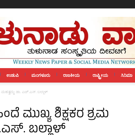
ಉಡುಪಿ
ಮಂಗಳೂರು
ರಾಜಕೀಯ
ರಾಷ್ಟ್ರೀಯ
ಸಿನಿಮಾ
ಮಹತ್ವದ್ದು: ಡಾ. ಎಚ್.ಎಸ್. ಬಲ್ಲಾಳ್
ದೆ ಮುಖ್ಯ ಶಿಕ್ಷಕರ ಶ್ರಮ
.ಎಸ್. ಬಲ್ಲಾಳ್