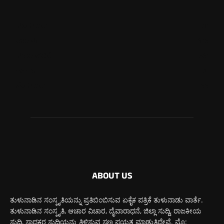
ಮಂಗಳೂರು
711
ಉಡುಪಿ
646
ಮೂಡುಬಿದಿರೆ
581
ಕಾರ್ಕಳ
270
ಬೆಂಗಳೂರು
266
ABOUT US
ತುಳುನಾಡಿನ ಸಂಸ್ಕೃತಿಯನ್ನು ಪ್ರತಿಬಿಂಬಿಸುವ ಏಕೈಕ ಪತ್ರಿಕೆ ತುಳುನಾಡು ವಾರ್ತೆ.
ತುಳುನಾಡಿನ ಸಂಸ್ಕೃತಿ, ಆಚಾರ ವಿಚಾರ, ದೈವಾರಾಧನೆ, ಜಿಲ್ಲಾ ಸುದ್ದಿ, ರಾಜಕೀಯ
ಸುದ್ದಿ, ಸಾಧಕರ ಸುದ್ದಿಯನ್ನು ತಿಳಿಸುವ ಸಣ್ಣ ಪ್ರಯತ್ನ ಮಾಡುತ್ತಿದ್ದೇವೆ. ಮೊ: