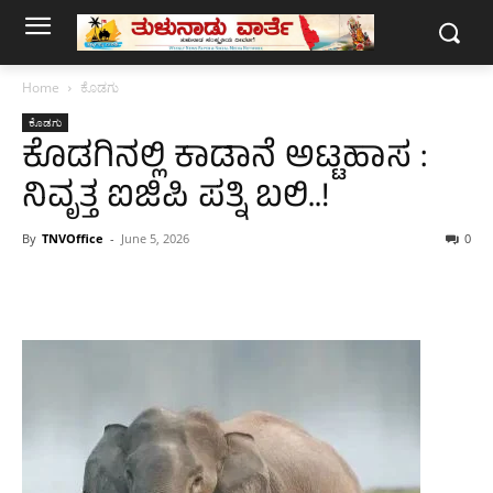
Home
ಕೊಡಗು
ಕೊಡಗು
ಕೊಡಗಿನಲ್ಲಿ ಕಾಡಾನೆ ಅಟ್ಟಹಾಸ :
ನಿವೃತ್ತ ಐಜಿಪಿ ಪತ್ನಿ ಬಲಿ..!
By
TNVOffice
-
June 5, 2026
0