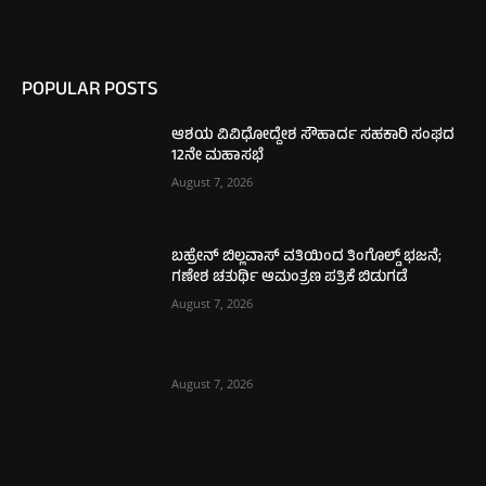
POPULAR POSTS
ಆಶಯ ವಿವಿಧೋದ್ದೇಶ ಸೌಹಾರ್ದ ಸಹಕಾರಿ ಸಂಘದ
12ನೇ ಮಹಾಸಭೆ
August 7, 2026
ಬಹ್ರೇನ್ ಬಿಲ್ಲವಾಸ್ ವತಿಯಿಂದ ತಿಂಗೊಲ್ಡ್ ಭಜನೆ;
ಗಣೇಶ ಚತುರ್ಥಿ ಆಮಂತ್ರಣ ಪತ್ರಿಕೆ ಬಿಡುಗಡೆ
August 7, 2026
August 7, 2026