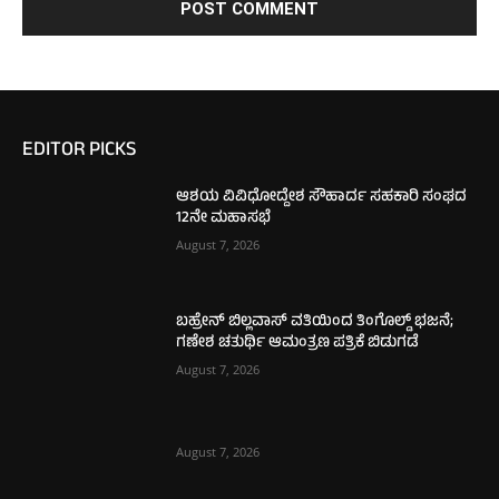
EDITOR PICKS
ಆಶಯ ವಿವಿಧೋದ್ದೇಶ ಸೌಹಾರ್ದ ಸಹಕಾರಿ ಸಂಘದ
12ನೇ ಮಹಾಸಭೆ
August 7, 2026
ಬಹ್ರೇನ್ ಬಿಲ್ಲವಾಸ್ ವತಿಯಿಂದ ತಿಂಗೊಲ್ಡ್ ಭಜನೆ;
ಗಣೇಶ ಚತುರ್ಥಿ ಆಮಂತ್ರಣ ಪತ್ರಿಕೆ ಬಿಡುಗಡೆ
August 7, 2026
August 7, 2026