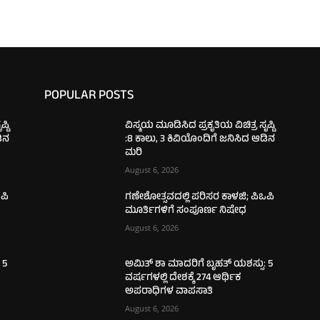
POPULAR POSTS
್ಟಿ
ವಿಸ್ಮಯ ಮೂಡಿಸಿದ ಪ್ರಕೃತಿಯ ವಿಚಿತ್ರ ಸೃಷ್ಟಿ
ಡಿನ
:8 ಕಾಲು, 3 ಕಿವಿಯೊಂದಿಗೆ ಜನಿಸಿದ ಆಡಿನ
ಮರಿ
August 6, 2026
ಪಿ
ಗಣೇಶೋತ್ಸವದಲ್ಲಿ ಪರಿಸರ ಕಾಳಜಿ; ಪಿಒಪಿ
ಮೂರ್ತಿಗಳಿಗೆ ಸಂಪೂರ್ಣ ನಿಷೇಧ
August 6, 2026
 5
ಅಮಿತ್ ಶಾ ಮಾದರಿಗೆ ಬೃಹತ್ ಯಶಸ್ಸು: 5
ವರ್ಷಗಳಲ್ಲಿ ದೇಶಕ್ಕೆ 274 ಆರ್ಥಿಕ
ಅಪರಾಧಿಗಳ ವಾಪಸಾತಿ
August 6, 2026