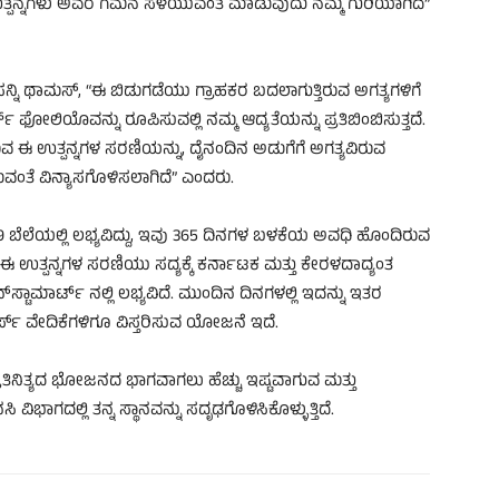
ತ್ಪನ್ನಗಳು ಅವರ ಗಮನ ಸೆಳೆಯುವಂತೆ ಮಾಡುವುದು ನಮ್ಮ ಗುರಿಯಾಗಿದೆ”
ಡ್ ಸನ್ನಿ ಥಾಮಸ್, “ಈ ಬಿಡುಗಡೆಯು ಗ್ರಾಹಕರ ಬದಲಾಗುತ್ತಿರುವ ಅಗತ್ಯಗಳಿಗೆ
‌ ಫೋಲಿಯೊವನ್ನು ರೂಪಿಸುವಲ್ಲಿ ನಮ್ಮ ಆದ್ಯತೆಯನ್ನು ಪ್ರತಿಬಿಂಬಿಸುತ್ತದೆ.
 ಈ ಉತ್ಪನ್ನಗಳ ಸರಣಿಯನ್ನು, ದೈನಂದಿನ ಅಡುಗೆಗೆ ಅಗತ್ಯವಿರುವ
ವಂತೆ ವಿನ್ಯಾಸಗೊಳಿಸಲಾಗಿದೆ” ಎಂದರು.
 ರೂ.149 ಬೆಲೆಯಲ್ಲಿ ಲಭ್ಯವಿದ್ದು, ಇವು 365 ದಿನಗಳ ಬಳಕೆಯ ಅವಧಿ ಹೊಂದಿರುವ
 ಈ ಉತ್ಪನ್ನಗಳ ಸರಣಿಯು ಸದ್ಯಕ್ಕೆ ಕರ್ನಾಟಕ ಮತ್ತು ಕೇರಳದಾದ್ಯಂತ
ಇನ್‌ಸ್ಟಾಮಾರ್ಟ್ ನಲ್ಲಿ ಲಭ್ಯವಿದೆ. ಮುಂದಿನ ದಿನಗಳಲ್ಲಿ ಇದನ್ನು ಇತರ
 ವೇದಿಕೆಗಳಿಗೂ ವಿಸ್ತರಿಸುವ ಯೋಜನೆ ಇದೆ.
ು ಪ್ರತಿನಿತ್ಯದ ಭೋಜನದ ಭಾಗವಾಗಲು ಹೆಚ್ಚು ಇಷ್ಟವಾಗುವ ಮತ್ತು
ವಿಭಾಗದಲ್ಲಿ ತನ್ನ ಸ್ಥಾನವನ್ನು ಸದೃಢಗೊಳಿಸಿಕೊಳ್ಳುತ್ತಿದೆ.