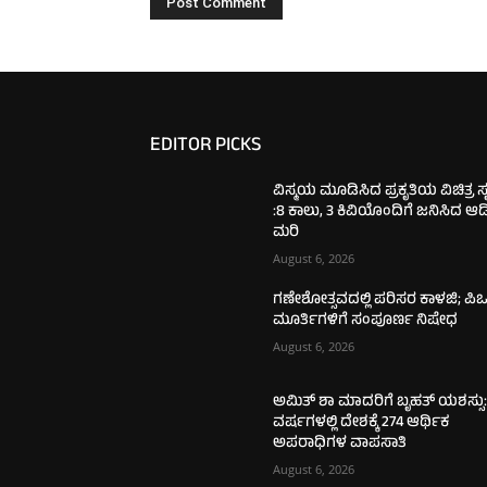
EDITOR PICKS
ವಿಸ್ಮಯ ಮೂಡಿಸಿದ ಪ್ರಕೃತಿಯ ವಿಚಿತ್ರ ಸೃಷ
:8 ಕಾಲು, 3 ಕಿವಿಯೊಂದಿಗೆ ಜನಿಸಿದ ಆ
ಮರಿ
August 6, 2026
ಗಣೇಶೋತ್ಸವದಲ್ಲಿ ಪರಿಸರ ಕಾಳಜಿ; ಪಿಒ
ಮೂರ್ತಿಗಳಿಗೆ ಸಂಪೂರ್ಣ ನಿಷೇಧ
August 6, 2026
ಅಮಿತ್ ಶಾ ಮಾದರಿಗೆ ಬೃಹತ್ ಯಶಸ್ಸು:
ವರ್ಷಗಳಲ್ಲಿ ದೇಶಕ್ಕೆ 274 ಆರ್ಥಿಕ
ಅಪರಾಧಿಗಳ ವಾಪಸಾತಿ
August 6, 2026