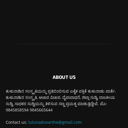
ಉಡುಪಿ
635
ಮೂಡುಬಿದಿರೆ
577
ಕಾರ್ಕಳ
267
ಬೆಂಗಳೂರು
265
ABOUT US
ತುಳುನಾಡಿನ ಸಂಸ್ಕೃತಿಯನ್ನು ಪ್ರತಿಬಿಂಬಿಸುವ ಏಕೈಕ ಪತ್ರಿಕೆ ತುಳುನಾಡು ವಾರ್ತೆ.
ತುಳುನಾಡಿನ ಸಂಸ್ಕೃತಿ, ಆಚಾರ ವಿಚಾರ, ದೈವಾರಾಧನೆ, ಜಿಲ್ಲಾ ಸುದ್ದಿ, ರಾಜಕೀಯ
ಸುದ್ದಿ, ಸಾಧಕರ ಸುದ್ದಿಯನ್ನು ತಿಳಿಸುವ ಸಣ್ಣ ಪ್ರಯತ್ನ ಮಾಡುತ್ತಿದ್ದೇವೆ. ಮೊ:
9845858594 9845665644
Contact us:
tulunaduvarthe@gmail.com