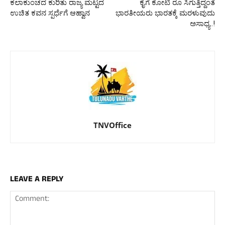
ಕಲಾಕುಂಚದ ಕುರಿತು ರಾಜ್ಯ ಮಟ್ಟದ
ಕೈಗೆ ಕೋಟಿ ರೂ ಸಿಗುತ್ತಿದ್ದಂತೆ
ಉಚಿತ ಕವನ ಸ್ಪರ್ಧೆಗೆ ಆಹ್ವಾನ
ಭಾರತೀಯರು ಭಾರತಕ್ಕೆ ಮರಳುವುದು
ಅಸಾಧ್ಯ..!
TNVOffice
LEAVE A REPLY