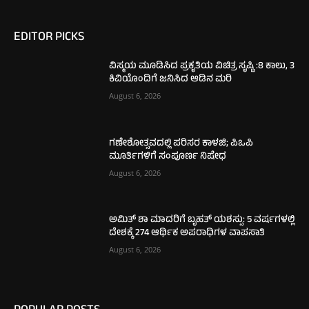
EDITOR PICKS
ವಿಸ್ಮಯ ಮೂಡಿಸಿದ ಪ್ರಕೃತಿಯ ವಿಚಿತ್ರ ಸೃಷ್ಟಿ :8 ಕಾಲು, 3
ಕಿವಿಯೊಂದಿಗೆ ಜನಿಸಿದ ಆಡಿನ ಮರಿ
August 6, 2026
ಗಣೇಶೋತ್ಸವದಲ್ಲಿ ಪರಿಸರ ಕಾಳಜಿ; ಪಿಒಪಿ
ಮೂರ್ತಿಗಳಿಗೆ ಸಂಪೂರ್ಣ ನಿಷೇಧ
August 6, 2026
ಅಮಿತ್ ಶಾ ಮಾದರಿಗೆ ಬೃಹತ್ ಯಶಸ್ಸು: 5 ವರ್ಷಗಳಲ್ಲಿ
ದೇಶಕ್ಕೆ 274 ಆರ್ಥಿಕ ಅಪರಾಧಿಗಳ ವಾಪಸಾತಿ
August 6, 2026