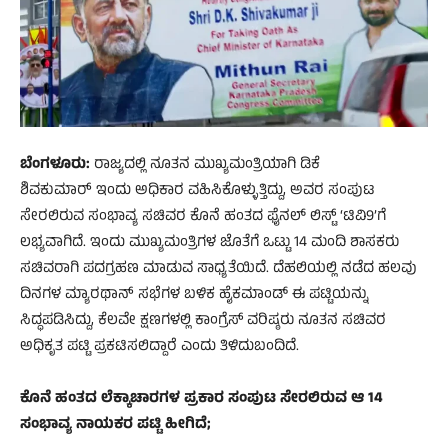
ಬೆಂಗಳೂರು:
ರಾಜ್ಯದಲ್ಲಿ ನೂತನ ಮುಖ್ಯಮಂತ್ರಿಯಾಗಿ ಡಿಕೆ
ಶಿವಕುಮಾರ್ ಇಂದು ಅಧಿಕಾರ ವಹಿಸಿಕೊಳ್ಳುತ್ತಿದ್ದು, ಅವರ ಸಂಪುಟ
ಸೇರಲಿರುವ ಸಂಭಾವ್ಯ ಸಚಿವರ ಕೊನೆ ಹಂತದ ಫೈನಲ್ ಲಿಸ್ಟ್ ‘ಟಿವಿ9’ಗೆ
ಲಭ್ಯವಾಗಿದೆ. ಇಂದು ಮುಖ್ಯಮಂತ್ರಿಗಳ ಜೊತೆಗೆ ಒಟ್ಟು 14 ಮಂದಿ ಶಾಸಕರು
ಸಚಿವರಾಗಿ ಪದಗ್ರಹಣ ಮಾಡುವ ಸಾಧ್ಯತೆಯಿದೆ. ದೆಹಲಿಯಲ್ಲಿ ನಡೆದ ಹಲವು
ದಿನಗಳ ಮ್ಯಾರಥಾನ್ ಸಭೆಗಳ ಬಳಿಕ ಹೈಕಮಾಂಡ್ ಈ ಪಟ್ಟಿಯನ್ನು
ಸಿದ್ಧಪಡಿಸಿದ್ದು, ಕೆಲವೇ ಕ್ಷಣಗಳಲ್ಲಿ ಕಾಂಗ್ರೆಸ್ ವರಿಷ್ಠರು ನೂತನ ಸಚಿವರ
ಅಧಿಕೃತ ಪಟ್ಟಿ ಪ್ರಕಟಿಸಲಿದ್ದಾರೆ ಎಂದು ತಿಳಿದುಬಂದಿದೆ.
ಕೊನೆ ಹಂತದ ಲೆಕ್ಕಾಚಾರಗಳ ಪ್ರಕಾರ ಸಂಪುಟ ಸೇರಲಿರುವ ಆ 14
ಸಂಭಾವ್ಯ ನಾಯಕರ ಪಟ್ಟಿ ಹೀಗಿದೆ;