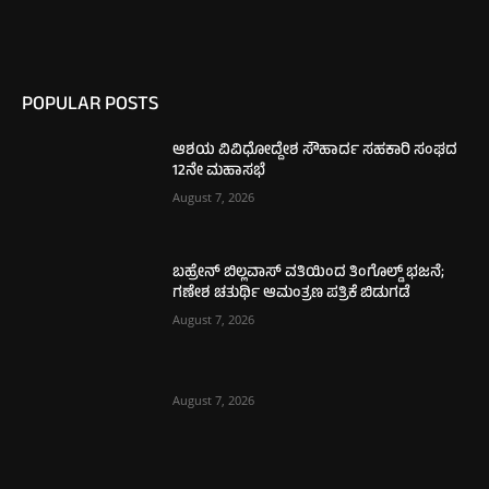
POPULAR POSTS
ಆಶಯ ವಿವಿಧೋದ್ದೇಶ ಸೌಹಾರ್ದ ಸಹಕಾರಿ ಸಂಘದ
12ನೇ ಮಹಾಸಭೆ
August 7, 2026
ಬಹ್ರೇನ್ ಬಿಲ್ಲವಾಸ್ ವತಿಯಿಂದ ತಿಂಗೊಲ್ಡ್ ಭಜನೆ;
ಗಣೇಶ ಚತುರ್ಥಿ ಆಮಂತ್ರಣ ಪತ್ರಿಕೆ ಬಿಡುಗಡೆ
August 7, 2026
August 7, 2026