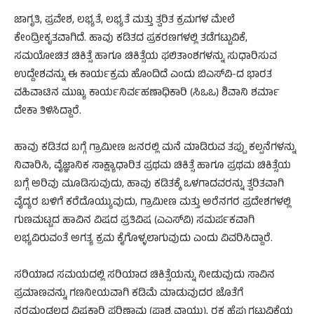
ಜಾಗೃತಿ, ಪ್ರವೇಶ, ಲಭ್ಯತೆ, ಲಭ್ಯತೆ ಮತ್ತು ತ್ವರಿತ ಕ್ರಮಗಳ ಮೇಲೆ
ಕೇಂದ್ರೀಕೃತವಾಗಿದೆ. ಹಾವು ಕಡಿತದ ಪ್ರಕರಣಗಳಲ್ಲಿ ತಡೆಗಟ್ಟುವಿಕೆ,
ಸಮಯೋಚಿತ ಚಿಕಿತ್ಸೆ ಹಾಗೂ ಚಿಕಿತ್ಸೆಯ ಫಲಿತಾಂಶಗಳನ್ನು ಸುಧಾರಿಸುವ
ಉದ್ದೇಶವನ್ನು ಈ ಕಾರ್ಯಕ್ರಮ ಹೊಂದಿದೆ ಎಂದು ಬಿಎಸ್‍ವಿ-ದ ಭಾರತ
ವಹಿವಾಟಿನ ಮುಖ್ಯ ಕಾರ್ಯನಿರ್ವಹಣಾಧಿಕಾರಿ (ಸಿಒಒ) ಶಿವಾನಿ ಶರ್ಮಾ
ದೇಕಾ ತಿಳಿಸಿದ್ದಾರೆ.
ಹಾವು ಕಡಿತದ ಬಗ್ಗೆ ಗ್ರಾಮೀಣ ಜನರಲ್ಲಿ ಮನೆ ಮಾಡಿರುವ ತಪ್ಪು ಕಲ್ಪನೆಗಳನ್ನು
ನಿವಾರಿಸಿ, ವೈಜ್ಞಾನಿಕ ಸಾಕ್ಷ್ಯಾಧಾರಿತ ಪ್ರಥಮ ಚಿಕಿತ್ಸೆ ಹಾಗೂ ಪ್ರಥಮ ಚಿಕಿತ್ಸೆಯ
ಬಗ್ಗೆ ಅರಿವು ಮೂಡಿಸುವುದು, ಹಾವು ಕಡಿತಕ್ಕೆ ಒಳಗಾದವರನ್ನು ತ್ವರಿತವಾಗಿ
ವೈದ್ಯರ ಬಳಿಗೆ ಕರೆದೊಯ್ಯುವುದು, ಗ್ರಾಮೀಣ ಮತ್ತು ಅರೆನಗರ ಪ್ರದೇಶಗಳಲ್ಲಿ
ಗುಣಮಟ್ಟದ ಹಾವಿನ ವಿಷದ ಪ್ರತಿವಿಷ (ಎಎಸ್‍ವಿ) ಸಮರ್ಪಕವಾಗಿ
ಲಭ್ಯವಿರುವಂತೆ ಅಗತ್ಯ ಕ್ರಮ ಕೈಗೊಳ್ಳಲಾಗುವುದು ಎಂದು ವಿವರಿಸಿದ್ದಾರೆ.
ಸರಿಯಾದ ಸಮಯದಲ್ಲಿ ಸರಿಯಾದ ಚಿಕಿತ್ಸೆಯನ್ನು ನೀಡುವುದು ಸಾವಿನ
ಪ್ರಮಾಣವನ್ನು ಗಣನೀಯವಾಗಿ ಕಡಿಮೆ ಮಾಡುವುದರ ಜೊತೆಗೆ
ನರಮಂಡಲದ ವಿಷಕಾರಿ ಪರಿಣಾಮ (ಪಾಶ್ರ್ವವಾಯು), ರಕ್ತ ಹೆಪ್ಪುಗಟ್ಟುವಿಕೆಯ