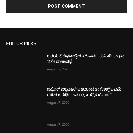
EDITOR PICKS
ಆಶಯ ವಿವಿಧೋದ್ದೇಶ ಸೌಹಾರ್ದ ಸಹಕಾರಿ ಸಂಘದ
12ನೇ ಮಹಾಸಭೆ
August 7, 2026
ಬಹ್ರೇನ್ ಬಿಲ್ಲವಾಸ್ ವತಿಯಿಂದ ತಿಂಗೊಲ್ಡ್ ಭಜನೆ;
ಗಣೇಶ ಚತುರ್ಥಿ ಆಮಂತ್ರಣ ಪತ್ರಿಕೆ ಬಿಡುಗಡೆ
August 7, 2026
August 7, 2026