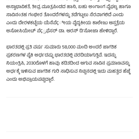
ಅಸ್ವಾಭಾವಿಕತೆ, ತೀವ್ರ ಮೂತ್ರಪಿಂಡದ ಹಾನಿ, ಬಹು ಅಂಗಾಂಗ ವೈಫಲ್ಯ ಹಾಗೂ
ಸಾವಿನಂತಹ ಗಂಭೀರ ತೊಂದರೆಗಳನ್ನು ತಡೆಗಟ್ಟಲು ನೆರವಾಗಲಿದೆ ಎಂದು
ಎಂದು ದೇರಳಕಟ್ಟೆಯ ಯೆನೆಪೆÇೀಯ ವೈದ್ಯಕೀಯ ಕಾಲೇಜು ಆಸ್ಪತ್ರೆಯ
ಅಸೋಸಿಯೇಟ್ ಪೆÇ್ರಫೆಸರ್ ಡಾ. ಆರನ್ ಡಿ’ಸೋಜಾ ಹೇಳಿದ್ದಾರೆ.
ಭಾರತದಲ್ಲಿ ಪ್ರತಿ ವರ್ಷ ಸುಮಾರು 58,000 ಮಂದಿ ಅಂದರೆ ಜಾಗತಿಕ
ಪ್ರಕರಣಗಳ ಪೈಕಿ ಅರ್ಧದಷ್ಟು ಭಾರತದಲ್ಲಿ ವರದಿಯಾಗುತ್ತಿವೆ. ಇದನ್ನು
ನಿಯಂತ್ರಿಸಿ, 2030ರೊಳಗೆ ಹಾವು ಕಡಿತದಿಂದ ಆಗುವ ಸಾವಿನ ಪ್ರಮಾಣವನ್ನು
ಅರ್ಧಕ್ಕೆ ಇಳಿಸುವ ಜಾಗತಿಕ ಗುರಿ ಸಾಧಿಸುವ ನಿಟ್ಟಿನದಲ್ಲಿ ಇದು ಮಹತ್ವದ ಹೆಜ್ಜೆ
ಎಂದು ಅಭಿಪ್ರಾಯಪಟ್ಟಿದ್ದಾರೆ.