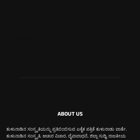
ಮಂಗಳೂರು
711
ಉಡುಪಿ
646
ಮೂಡುಬಿದಿರೆ
581
ಕಾರ್ಕಳ
270
ಬೆಂಗಳೂರು
266
ABOUT US
ತುಳುನಾಡಿನ ಸಂಸ್ಕೃತಿಯನ್ನು ಪ್ರತಿಬಿಂಬಿಸುವ ಏಕೈಕ ಪತ್ರಿಕೆ ತುಳುನಾಡು ವಾರ್ತೆ.
ತುಳುನಾಡಿನ ಸಂಸ್ಕೃತಿ, ಆಚಾರ ವಿಚಾರ, ದೈವಾರಾಧನೆ, ಜಿಲ್ಲಾ ಸುದ್ದಿ, ರಾಜಕೀಯ