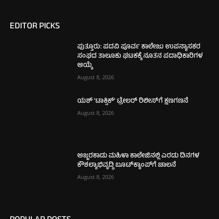
EDITOR PICKS
ಪುತ್ತೂರು: ಪದವಿ ಪೂರ್ವ ಕಾಲೇಜು ಉಪನ್ಯಾಸಕರ
ಸಂಘದ ತಾಲೂಕು ಘಟಕಕ್ಕೆ ನೂತನ ಪದಾಧಿಕಾರಿಗಳ
ಆಯ್ಕೆ
August 8, 2026
ಯಶ್ ‘ಟಾಕ್ಸಿಕ್’ ಟ್ರೇಲರ್ ರಿಲೀಸ್‌ಗೆ ಕ್ಷಣಗಣನೆ
August 8, 2026
ಅಜ್ಜರಕಾಡು ಮಹಿಳಾ ಕಾಲೇಜಿನಲ್ಲಿ ಎರಡು ದಿನಗಳ
ಕೌಶಲ್ಯಾಭಿವೃದ್ಧಿ ಬೂಟ್‌ಕ್ಯಾಂಪ್‌ಗೆ ಚಾಲನೆ
August 8, 2026