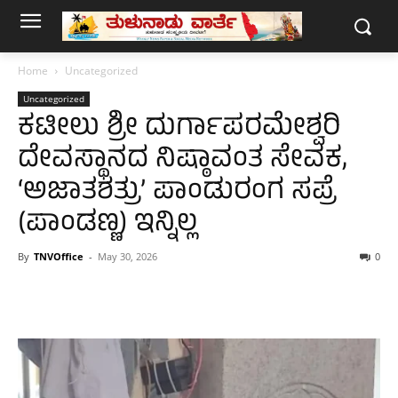
Home
Uncategorized
Uncategorized
ಕಟೀಲು ಶ್ರೀ ದುರ್ಗಾಪರಮೇಶ್ವರಿ
ದೇವಸ್ಥಾನದ ನಿಷ್ಠಾವಂತ ಸೇವಕ,
‘ಅಜಾತಶತ್ರು’ ಪಾಂಡುರಂಗ ಸಪ್ರೆ
(ಪಾಂಡಣ್ಣ) ಇನ್ನಿಲ್ಲ
By
TNVOffice
-
May 30, 2026
0