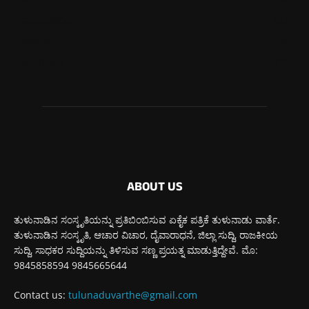
ಉಡುಪಿ
652
ಮೂಡುಬಿದಿರೆ
582
ಕಾರ್ಕಳ
271
ಬೆಂಗಳೂರು
270
ABOUT US
ತುಳುನಾಡಿನ ಸಂಸ್ಕೃತಿಯನ್ನು ಪ್ರತಿಬಿಂಬಿಸುವ ಏಕೈಕ ಪತ್ರಿಕೆ ತುಳುನಾಡು ವಾರ್ತೆ.
ತುಳುನಾಡಿನ ಸಂಸ್ಕೃತಿ, ಆಚಾರ ವಿಚಾರ, ದೈವಾರಾಧನೆ, ಜಿಲ್ಲಾ ಸುದ್ದಿ, ರಾಜಕೀಯ
ಸುದ್ದಿ, ಸಾಧಕರ ಸುದ್ದಿಯನ್ನು ತಿಳಿಸುವ ಸಣ್ಣ ಪ್ರಯತ್ನ ಮಾಡುತ್ತಿದ್ದೇವೆ. ಮೊ:
9845858594 9845665644
Contact us:
tulunaduvarthe@gmail.com