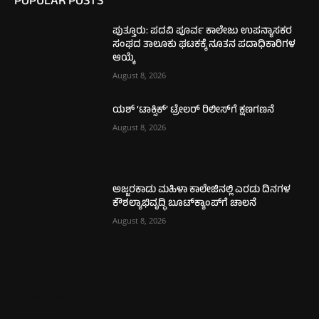
POPULAR POSTS
ಪುತ್ತೂರು: ಪದವಿ ಪೂರ್ವ ಕಾಲೇಜು ಉಪನ್ಯಾಸಕರ
ಸಂಘದ ತಾಲೂಕು ಘಟಕಕ್ಕೆ ನೂತನ ಪದಾಧಿಕಾರಿಗಳ
ಆಯ್ಕೆ
August 8, 2026
ಯಶ್ ‘ಟಾಕ್ಸಿಕ್’ ಟ್ರೇಲರ್ ರಿಲೀಸ್‌ಗೆ ಕ್ಷಣಗಣನೆ
August 8, 2026
ಅಜ್ಜರಕಾಡು ಮಹಿಳಾ ಕಾಲೇಜಿನಲ್ಲಿ ಎರಡು ದಿನಗಳ
ಕೌಶಲ್ಯಾಭಿವೃದ್ಧಿ ಬೂಟ್‌ಕ್ಯಾಂಪ್‌ಗೆ ಚಾಲನೆ
August 8, 2026
ಮಂಗಳೂರು
725