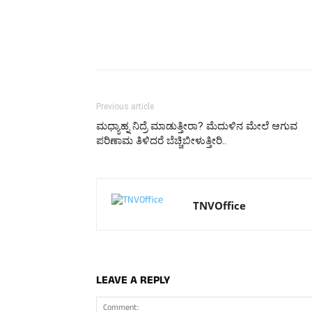
Previous article
ಮಧ್ಯಾಹ್ನ ನಿದ್ರೆ ಮಾಡುತ್ತೀರಾ? ಮೆದುಳಿನ ಮೇಲೆ ಆಗುವ
ಪರಿಣಾಮ ತಿಳಿದರೆ ಬೆಚ್ಚಿಬೀಳುತ್ತೀರಿ..
TNVOffice
LEAVE A REPLY