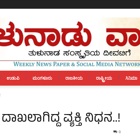
ಉಡುಪಿ
ಮಂಗಳೂರು
ರಾಜಕೀಯ
ರಾಷ್ಟ್ರೀಯ
ಸಿನಿಮಾ
!
 ದಾಖಲಾಗಿದ್ದ ವ್ಯಕ್ತಿ ನಿಧನ..!
0