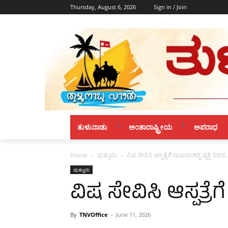
Thursday, August 6, 2026
Sign in / Join
ತುಳುನಾಡು
ಅಂತಾರಾಷ್ಟ್ರೀಯ
ಅಪರಾಧ
Home
ಪುತ್ತೂರು
ವಿಷ ಸೇವಿಸಿ ಆಸ್ಪತ್ರೆಗೆ ದಾಖಲಾಗಿದ್ದ ವ್ಯಕ್ತಿ ನಿಧನ..
ಪುತ್ತೂರು
ವಿಷ ಸೇವಿಸಿ ಆಸ್ಪತ್ರೆಗೆ
By
TNVOffice
-
June 11, 2026