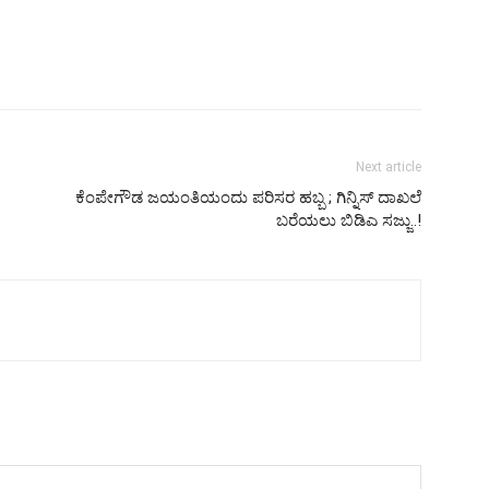
Next article
ಕೆಂಪೇಗೌಡ ಜಯಂತಿಯಂದು ಪರಿಸರ ಹಬ್ಬ ; ಗಿನ್ನಿಸ್ ದಾಖಲೆ
ಬರೆಯಲು ಬಿಡಿಎ ಸಜ್ಜು..!