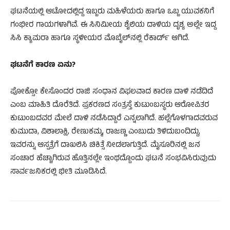
ಘಟನೆಯಲ್ಲಿ ಆಟೋದಲ್ಲಿದ್ದ ಇಬ್ಬರು ಮಹಿಳೆಯರು ಹಾಗೂ ಒಬ್ಬ ಯುವಕನಿಗೆ
ಗಂಭೀರ ಗಾಯಗಳಾಗಿವೆ. ಈ ಸಿನಿಮೀಯ ಶೈಲಿಯ ದಾಳಿಯ ದೃಶ್ಯ ಅಲ್ಲೇ ಇದ್ದ
ಸಿಸಿ ಕ್ಯಾಮರಾ ಹಾಗೂ ಸ್ಥಳೀಯರ ಮೊಬೈಲ್​​​ನಲ್ಲಿ ರೆಕಾರ್ಡ್ ಆಗಿದೆ.
ಘಟನೆಗೆ ಕಾರಣ ಏನು?
ಪೋಕ್ಸೋ‌ ಕೇಸೊಂದರ ರಾಜಿ ಸಂಧಾನ ವಿಫಲವಾದ ಕಾರಣ ದಾಳಿ ನಡೆದಿದೆ
ಎಂಬ ಮಾಹಿತಿ ದೊರೆತಿದೆ. ಪ್ರಕರಣದ ಸಂತ್ರಸ್ತೆ ಕುಟುಂಬಸ್ಥರು ಆರೋಪಿತರ
ಕುಟುಂಬದವರ ಮೇಲೆ ದಾಳಿ ನಡೆಸಿದ್ದಾರೆ ಎನ್ನಲಾಗಿದೆ. ಹಲ್ಲೆಗೊಳಗಾದವರುವ
ಕುಮುದಾ, ವಿಶಾಲಾಕ್ಷಿ, ರೇಣುಕಮ್ಮ, ರಾಜಣ್ಣ ಎಂಬುದು ತಿಳಿದುಬಂದಿದ್ದು,
ಇವರನ್ನು ಆಸ್ಪತ್ರೆಗೆ ದಾಖಲಿಸಿ ಚಿಕಿತ್ಸೆ ನೀಡಲಾಗುತ್ತಿದೆ. ಮೈಸೂರಿನಲ್ಲಿ ಜನ
ಸಂಚಾರ ಹೆಚ್ಚಾಗಿರುವ ಹೊತ್ತಿನಲ್ಲೇ ಇಂಥದ್ದೊಂದು ಘಟನೆ ಸಂಭವಿಸಿರುವುದು
ಸಾರ್ವಜನಿಕರಲ್ಲಿ ಭೀತಿ ಮೂಡಿಸಿದೆ.