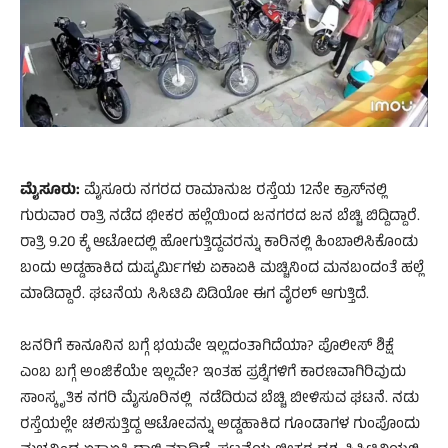
ಮೈಸೂರು:
ಮೈಸೂರು ನಗರದ ರಾಮಾನುಜ ರಸ್ತೆಯ 12ನೇ ಕ್ರಾಸ್​ನಲ್ಲಿ
ಗುರುವಾರ ರಾತ್ರಿ ನಡೆದ ಭೀಕರ ಹಲ್ಲೆಯಿಂದ ಜನಗರದ ಜನ ಬೆಚ್ಚಿ ಬಿದ್ದಿದ್ದಾರೆ.
ರಾತ್ರಿ 9.20 ಕ್ಕೆ ಆಟೋದಲ್ಲಿ ಹೋಗುತ್ತಿದ್ದವರನ್ನು ಕಾರಿನಲ್ಲಿ ಹಿಂಬಾಲಿಸಿಕೊಂಡು
ಬಂದು ಅಡ್ಡಹಾಕಿದ ದುಷ್ಕರ್ಮಿಗಳು ಏಕಾಏಕಿ ಮಚ್ಚಿನಿಂದ ಮನಬಂದಂತೆ ಹಲ್ಲೆ
ಮಾಡಿದ್ದಾರೆ. ಘಟನೆಯ ಸಿಸಿಟಿವಿ ವಿಡಿಯೋ ಈಗ ವೈರಲ್ ಆಗುತ್ತಿದೆ.
ಜನರಿಗೆ ಕಾನೂನಿನ ಬಗ್ಗೆ ಭಯವೇ ಇಲ್ಲದಂತಾಗಿದೆಯಾ? ಪೊಲೀಸ್ ಶಿಕ್ಷೆ
ಎಂಬ ಬಗ್ಗೆ ಅಂಜಿಕೆಯೇ ಇಲ್ಲವೇ? ಇಂತಹ ಪ್ರಶ್ನೆಗಳಿಗೆ ಕಾರಣವಾಗಿರಿವುದು
ಸಾಂಸ್ಕೃತಿಕ ನಗರಿ ಮೈಸೂರಿನಲ್ಲಿ ನಡೆದಿರುವ ಬೆಚ್ಚಿ ಬೀಳಿಸುವ ಘಟನೆ. ನಡು
ರಸ್ತೆಯಲ್ಲೇ ಚಲಿಸುತ್ತಿದ್ದ ಆಟೋವನ್ನು ಅಡ್ಡಹಾಕಿದ ಗೂಂಡಾಗಳ ಗುಂಪೊಂದು