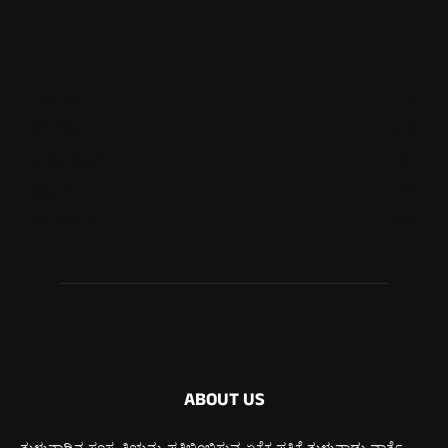
ಮಂಗಳೂರು
711
ಉಡುಪಿ
646
ಮೂಡುಬಿದಿರೆ
581
ಕಾರ್ಕಳ
270
ಬೆಂಗಳೂರು
266
ABOUT US
ತುಳುನಾಡಿನ ಸಂಸ್ಕೃತಿಯನ್ನು ಪ್ರತಿಬಿಂಬಿಸುವ ಏಕೈಕ ಪತ್ರಿಕೆ ತುಳುನಾಡು ವಾರ್ತೆ.