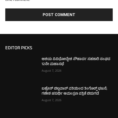
time I comment.
EDITOR PICKS
ಆಶಯ ವಿವಿಧೋದ್ದೇಶ ಸೌಹಾರ್ದ ಸಹಕಾರಿ ಸಂಘದ
12ನೇ ಮಹಾಸಭೆ
August 7, 2026
ಬಹ್ರೇನ್ ಬಿಲ್ಲವಾಸ್ ವತಿಯಿಂದ ತಿಂಗೊಲ್ಡ್ ಭಜನೆ;
ಗಣೇಶ ಚತುರ್ಥಿ ಆಮಂತ್ರಣ ಪತ್ರಿಕೆ ಬಿಡುಗಡೆ
August 7, 2026