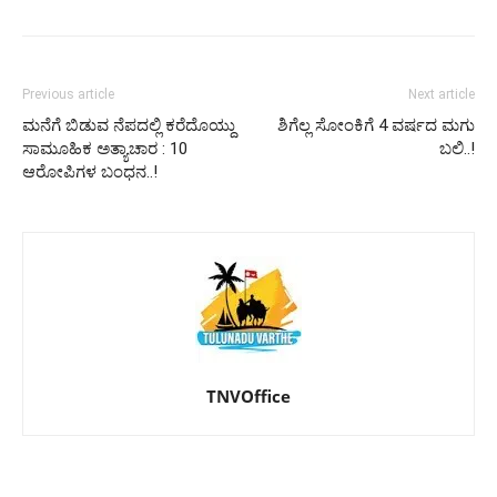
Previous article
Next article
ಮನೆಗೆ ಬಿಡುವ ನೆಪದಲ್ಲಿ ಕರೆದೊಯ್ದು
ಶಿಗೆಲ್ಲ ಸೋಂಕಿಗೆ 4 ವರ್ಷದ ಮಗು
ಸಾಮೂಹಿಕ ಅತ್ಯಾಚಾರ : 10
ಬಲಿ..!
ಆರೋಪಿಗಳ ಬಂಧನ..!
TNVOffice