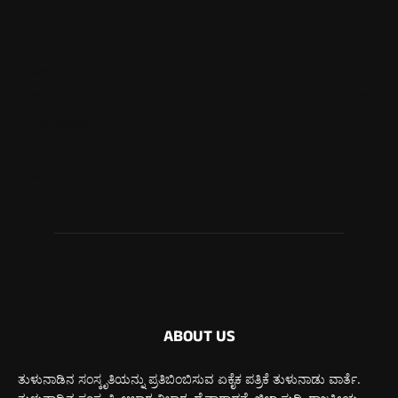
ಮಂಗಳೂರು
705
ಉಡುಪಿ
638
ಮೂಡುಬಿದಿರೆ
577
ಕಾರ್ಕಳ
269
ಬೆಂಗಳೂರು
265
ABOUT US
ತುಳುನಾಡಿನ ಸಂಸ್ಕೃತಿಯನ್ನು ಪ್ರತಿಬಿಂಬಿಸುವ ಏಕೈಕ ಪತ್ರಿಕೆ ತುಳುನಾಡು ವಾರ್ತೆ.