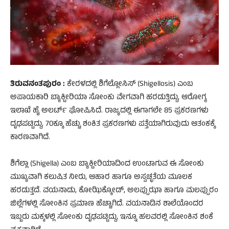
ತಿರುವನಂತಪುರಂ :
ಕೇರಳದಲ್ಲಿ ಶಿಗೆಲ್ಲೋಸಿಸ್ (Shigellosis) ಎಂಬ
ಅಪಾಯಕಾರಿ ಬ್ಯಾಕ್ಟೀರಿಯಾ ಸೋಂಕು ವೇಗವಾಗಿ ಹರಡುತ್ತಿದ್ದು, ಆರೋಗ್ಯ
ಇಲಾಖೆ ಹೈ ಅಲರ್ಟ್ ಘೋಷಿಸಿದೆ. ರಾಜ್ಯದಲ್ಲಿ ಈಗಾಗಲೇ 85 ಪ್ರಕರಣಗಳು
ದೃಢಪಟ್ಟಿದ್ದು, 70ಕ್ಕೂ ಹೆಚ್ಚು ಶಂಕಿತ ಪ್ರಕರಣಗಳು ಪತ್ತೆಯಾಗಿರುವುದು ಆತಂಕಕ್ಕೆ
ಕಾರಣವಾಗಿದೆ.
ಶಿಗೆಲ್ಲಾ (Shigella) ಎಂಬ ಬ್ಯಾಕ್ಟೀರಿಯಾದಿಂದ ಉಂಟಾಗುವ ಈ ಸೋಂಕು
ಮುಖ್ಯವಾಗಿ ಕಲುಷಿತ ನೀರು, ಆಹಾರ ಹಾಗೂ ಅಸ್ವಚ್ಛತೆಯ ಮೂಲಕ
ಹರಡುತ್ತದೆ. ವಯನಾಡು, ಕೋಝಿಕ್ಕೋಡ್, ಅಲಪ್ಪುಝಾ ಹಾಗೂ ಮಲಪ್ಪುರಂ
ಜಿಲ್ಲೆಗಳಲ್ಲಿ ಸೋಂಕಿನ ಪ್ರಮಾಣ ಹೆಚ್ಚಾಗಿದೆ. ವಯನಾಡಿನ ಶಾಲೆಯೊಂದರ
ಇಬ್ಬರು ಮಕ್ಕಳಲ್ಲಿ ಸೋಂಕು ದೃಢಪಟ್ಟಿದ್ದು, ಇನ್ನೂ ಹಲವರಲ್ಲಿ ಸೋಂಕಿನ ಶಂಕೆ