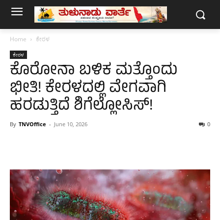
Home
ಕೇರಳ
ಕೇರಳ
ಕೊರೋನಾ ಬಳಿಕ ಮತ್ತೊಂದು
ಭೀತಿ! ಕೇರಳದಲ್ಲಿ ವೇಗವಾಗಿ
ಹರಡುತ್ತಿದೆ ಶಿಗೆಲ್ಲೋಸಿಸ್!
By
TNVOffice
-
June 10, 2026
0