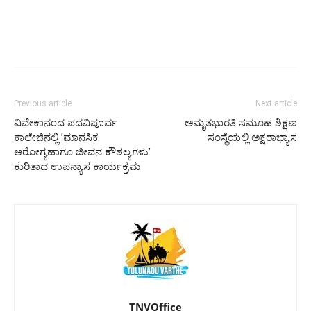
Previous article
Next article
ವಿವೇಕಾನಂದ ಪದವಿಪೂರ್ವ
ಅಮೃತಭಾರತಿ ಸಮೂಹ ಶಿಕ್ಷಣ
ಕಾಲೇಜಿನಲ್ಲಿ ʼಮಾನಸಿಕ
ಸಂಸ್ಥೆಯಲ್ಲಿ ಅಕ್ಷರಾಭ್ಯಾಸ
ಆರೋಗ್ಯಹಾಗೂ ಜೀವನ ಕೌಶಲ್ಯಗಳುʼ
ಕುರಿತಾದ ಉಪನ್ಯಾಸ ಕಾರ್ಯಕ್ರಮ
TNVOffice