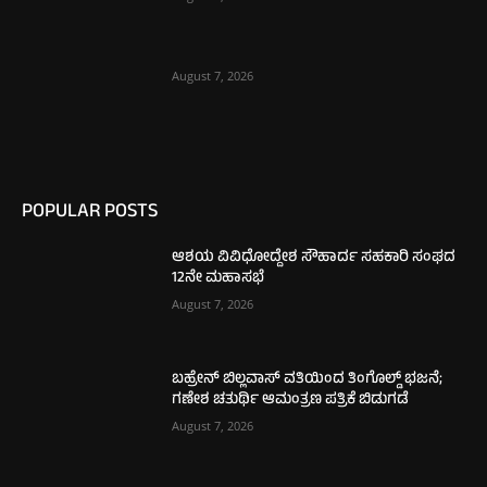
August 7, 2026
POPULAR POSTS
ಆಶಯ ವಿವಿಧೋದ್ದೇಶ ಸೌಹಾರ್ದ ಸಹಕಾರಿ ಸಂಘದ
12ನೇ ಮಹಾಸಭೆ
August 7, 2026
ಬಹ್ರೇನ್ ಬಿಲ್ಲವಾಸ್ ವತಿಯಿಂದ ತಿಂಗೊಲ್ಡ್ ಭಜನೆ;
ಗಣೇಶ ಚತುರ್ಥಿ ಆಮಂತ್ರಣ ಪತ್ರಿಕೆ ಬಿಡುಗಡೆ
August 7, 2026