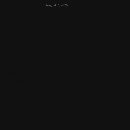
August 7, 2026
ಮಂಗಳೂರು
711
ಉಡುಪಿ
646
ಮೂಡುಬಿದಿರೆ
581
ಕಾರ್ಕಳ
270
ಬೆಂಗಳೂರು
266