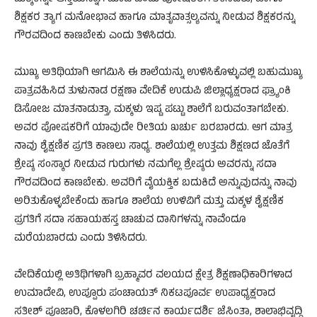
ಶಿಕ್ಷಕರ ತ್ಯಾಗ ಮನೋಭಾವ ಹಾಗೂ ಮಾತೃವಾತ್ಸಲ್ಯವನ್ನು ನೀಡುವ ಶಿಕ್ಷಕರನ್ನು
ಗೌರವದಿಂದ ಕಾಣಬೇಕು ಎಂದು ತಿಳಿಸಿದರು.
ಮುಖ್ಯ ಅತಿಥಿಯಾಗಿ ಆಗಮಿಸಿ ಈ ಶಾಲೆಯನ್ನು ಉಳಿಸಿಕೊಳ್ಳುವಲ್ಲಿ ಬಹುಮುಖ್ಯ
ಪಾತ್ರವಹಿಸಿದ ತುಳುನಾಡ ರಕ್ಷಣಾ ವೇದಿಕೆ ಉಡುಪಿ ಜಿಲ್ಲಾಧ್ಯಕ್ಷರಾದ ಫ್ರ್ಯಾಂಕಿ
ಡಿಸೋಜ ಮಾತನಾಡುತ್ತಾ, ಮಕ್ಕಳು ಇಷ್ಟ ಪಟ್ಟು ಶಾಲೆಗೆ ಬರುವಂತಾಗಬೇಕು.
ಅವರ ಪೋಷಕರಿಗೆ ಯಾವುದೇ ರೀತಿಯ ಖರ್ಚು ಬರಬಾರದು. ಆಗ ಮಾತ್ರ
ನಾವು ಶೈಕ್ಷಣಿಕ ಪ್ರಗತಿ ಕಾಣಲು ಸಾಧ್ಯ. ಶಾಲೆಯಲ್ಲಿ ಉತ್ತಮ ಶಿಕ್ಷಣದ ಜೊತೆಗೆ
ಶ್ರೇಷ್ಠ ಸಂಸ್ಕಾರ ನೀಡುವ ಗುರುಗಳು ನಮಗೆಲ್ಲ ಶ್ರೇಷ್ಠರು ಅವರನ್ನು ಸದಾ
ಗೌರವದಿಂದ ಕಾಣಬೇಕು. ಅವರಿಗೆ ವೈಯಕ್ತಿಕ ಬದುಕಿದೆ ಅನ್ನುವುದನ್ನು ನಾವು
ಅರಿತುಕೊಳ್ಳಬೇಕೆಂದು ಹಾಗೂ ಶಾಲೆಯ ಉಳಿವಿಗೆ ಮತ್ತು ಮಕ್ಕಳ ಶೈಕ್ಷಣಿಕ
ಪ್ರಗತಿಗೆ ಸದಾ ಸಹಾಯಹಸ್ತ ಚಾಚುವ ದಾನಿಗಳನ್ನು ನಾವೆಂದೂ
ಮರೆಯಬಾರದು ಎಂದು ತಿಳಿಸಿದರು.
ವೇದಿಕೆಯಲ್ಲಿ ಅತಿಥಿಗಳಾಗಿ ಬ್ರಹ್ಮಾವರ ವಲಯದ ಕ್ಷೇತ್ರ ಶಿಕ್ಷಣಾಧಿಕಾರಿಗಳಾದ
ಉಮಾದೇವಿ, ಉಪ್ಪೂರು ಪಂಚಾಯತ್ ನಿಕಟಪೂರ್ವ ಉಪಾಧ್ಯಕ್ಷರಾದ
ಸತೀಶ್ ಪೂಜಾರಿ, ಕೊಳಲಗಿರಿ ಚರ್ಚಿನ ಕಾರ್ಯದರ್ಶಿ ಜೆಸಿಂತಾ, ಶಾಲಾಭಿವೃದ್ದಿ