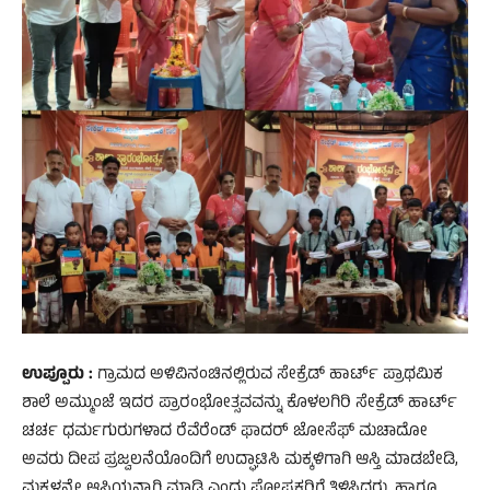
ಉಪ್ಪೂರು :
ಗ್ರಾಮದ ಅಳಿವಿನಂಚಿನಲ್ಲಿರುವ ಸೇಕ್ರೆಡ್ ಹಾರ್ಟ್ ಪ್ರಾಥಮಿಕ
ಶಾಲೆ ಅಮ್ಮುಂಜೆ ಇದರ ಪ್ರಾರಂಭೋತ್ಸವವನ್ನು ಕೊಳಲಗಿರಿ ಸೇಕ್ರೆಡ್ ಹಾರ್ಟ್
ಚರ್ಚ ಧರ್ಮಗುರುಗಳಾದ ರೆವೆರೆಂಡ್ ಫಾದರ್ ಜೋಸೆಫ್ ಮಚಾದೋ
ಅವರು ದೀಪ ಪ್ರಜ್ವಲನೆಯೊಂದಿಗೆ ಉದ್ಘಾಟಿಸಿ ಮಕ್ಕಳಿಗಾಗಿ ಆಸ್ತಿ ಮಾಡಬೇಡಿ,
ಮಕ್ಕಳನ್ನೇ ಆಸ್ತಿಯನ್ನಾಗಿ ಮಾಡಿ ಎಂದು ಪೋಷಕರಿಗೆ ತಿಳಿಸಿದರು, ಹಾಗೂ