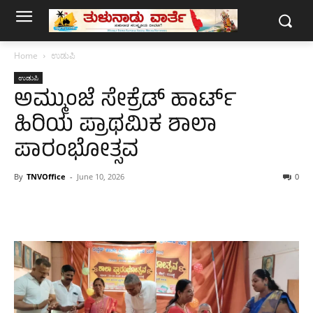
Home
ಉಡುಪಿ
ಉಡುಪಿ
ಅಮ್ಮುಂಜೆ ಸೇಕ್ರೆಡ್ ಹಾರ್ಟ್
ಹಿರಿಯ ಪ್ರಾಥಮಿಕ ಶಾಲಾ
ಪಾರಂಭೋತ್ಸವ
By
TNVOffice
-
June 10, 2026
0