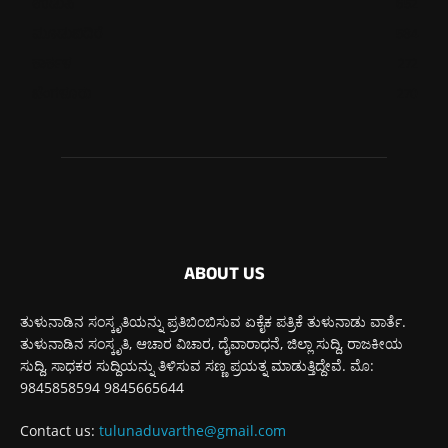
ಉಡುಪಿ
652
ಮೂಡುಬಿದಿರೆ
584
ಕಾರ್ಕಳ
272
ಬೆಂಗಳೂರು
270
ABOUT US
ತುಳುನಾಡಿನ ಸಂಸ್ಕೃತಿಯನ್ನು ಪ್ರತಿಬಿಂಬಿಸುವ ಏಕೈಕ ಪತ್ರಿಕೆ ತುಳುನಾಡು ವಾರ್ತೆ.
ತುಳುನಾಡಿನ ಸಂಸ್ಕೃತಿ, ಆಚಾರ ವಿಚಾರ, ದೈವಾರಾಧನೆ, ಜಿಲ್ಲಾ ಸುದ್ದಿ, ರಾಜಕೀಯ
ಸುದ್ದಿ, ಸಾಧಕರ ಸುದ್ದಿಯನ್ನು ತಿಳಿಸುವ ಸಣ್ಣ ಪ್ರಯತ್ನ ಮಾಡುತ್ತಿದ್ದೇವೆ. ಮೊ:
9845858594 9845665644
Contact us:
tulunaduvarthe@gmail.com