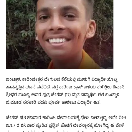
ಬಂಟ್ವಾಳ: ಕಾರಿಂಜೇಶ್ವರ ದೇಗುಲದ ಕೆರೆಯಲ್ಲಿ ಮುಳುಗಿ ವಿದ್ಯಾರ್ಥಿಯೊಬ್ಬ
ಸಾವನ್ನಪ್ಪಿದ ಘಟನೆ ನಡೆದಿದೆ. ವಗ್ಗ ಕಾರಿಂಜ ಕ್ರಾಸ್ ಬಳಿಯ ಕಂಗಿತ್ತಿಲು ನಿವಾಸಿ
ಶ್ರೀಧರ ಮೂಲ್ಯ ಅವರ ಪುತ್ರ ಚೇತನ್ (17) ಮೃತ ವಿದ್ಯಾರ್ಥಿ, ಈತ ಬಂಟ್ವಾಳ
ಬಿ.ಮೂಡ ಸರಕಾರಿ ಪದವಿ ಪೂರ್ವ ಕಾಲೇಜು ವಿದ್ಯಾರ್ಥಿ ಈತ.
ಚೇತನ್ ಪ್ರತಿ ಶನಿವಾರ ಕಾರಿಂಜ ದೇವಾಲಯಕ್ಕೆ ಭೇಟಿ ನೀಡುತ್ತಿದ್ದ. ಅದೇ ರೀತಿ
ಜೂ.7 ರ ಶನಿವಾರ ಸ್ನೇಹಿತ ಪ್ರಶ್ಚಿತ್ ಜೊತೆಗೆ ದೇವಸ್ಥಾನಕ್ಕೆ ಹೋಗಿದ್ದ. ಈ ವೇಳೆ