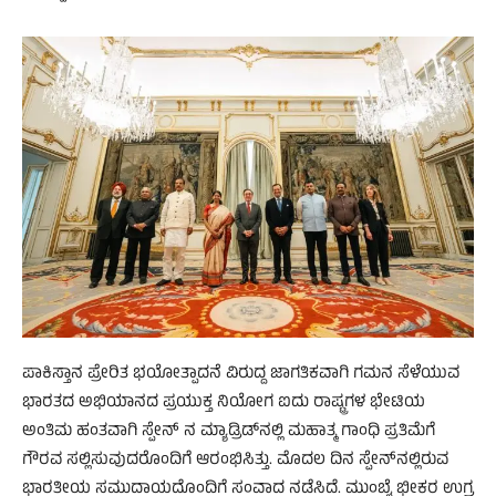
ಪಾಕಿಸ್ತಾನ ಪ್ರೇರಿತ ಭಯೋತ್ಪಾದನೆ ವಿರುದ್ದ ಜಾಗತಿಕವಾಗಿ ಗಮನ ಸೆಳೆಯುವ
ಭಾರತದ ಅಭಿಯಾನದ ಪ್ರಯುಕ್ತ ನಿಯೋಗ ಐದು ರಾಷ್ಟ್ರಗಳ ಭೇಟಿಯ
ಅಂತಿಮ ಹಂತವಾಗಿ ಸ್ಪೇನ್ ನ ಮ್ಯಾಡ್ರಿಡ್‌ನಲ್ಲಿ ಮಹಾತ್ಮ ಗಾಂಧಿ ಪ್ರತಿಮೆಗೆ
ಗೌರವ ಸಲ್ಲಿಸುವುದರೊಂದಿಗೆ ಆರಂಭಿಸಿತ್ತು. ಮೊದಲ ದಿನ ಸ್ಪೇನ್‌ನಲ್ಲಿರುವ
ಭಾರತೀಯ ಸಮುದಾಯದೊಂದಿಗೆ ಸಂವಾದ ನಡೆಸಿದೆ. ಮುಂಬೈ ಭೀಕರ ಉಗ್ರ