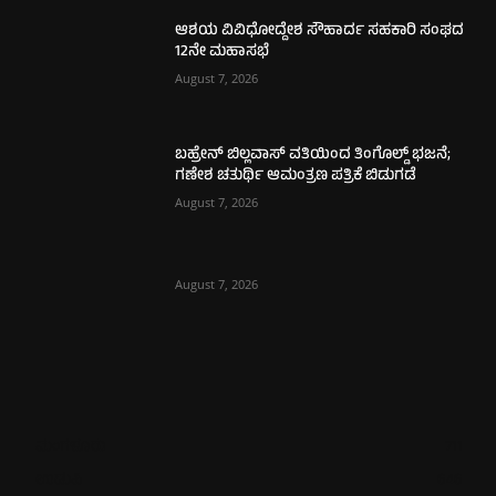
ಆಶಯ ವಿವಿಧೋದ್ದೇಶ ಸೌಹಾರ್ದ ಸಹಕಾರಿ ಸಂಘದ
12ನೇ ಮಹಾಸಭೆ
August 7, 2026
ಬಹ್ರೇನ್ ಬಿಲ್ಲವಾಸ್ ವತಿಯಿಂದ ತಿಂಗೊಲ್ಡ್ ಭಜನೆ;
ಗಣೇಶ ಚತುರ್ಥಿ ಆಮಂತ್ರಣ ಪತ್ರಿಕೆ ಬಿಡುಗಡೆ
August 7, 2026
August 7, 2026
ಮಂಗಳೂರು
711
ಉಡುಪಿ
646