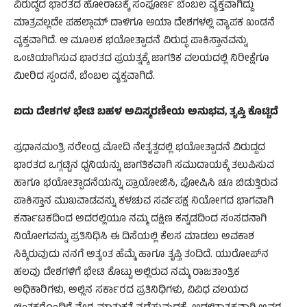
ವಿರುದ್ದದ ಭಾರತದ ಹೋರಾಟಕ್ಕೆ ಸಂಪೂರ್ಣ ಬೆಂಬಲ ವ್ಯಕ್ತವಾಗಿದ್ದು
ಮಾತ್ರವಲ್ಲದೇ ಪಹಲ್ಗಾಮ್ ದಾಳಿಗೂ ಆಯಾ ದೇಶಗಳಲ್ಲಿ ವ್ಯಾಪಕ ಖಂಡನೆ
ವ್ಯಕ್ತವಾಗಿದೆ. ಆ ಮೂಲಕ ಭಯೋತ್ಪಾದನೆ ವಿರುದ್ಧ ಪಾಕಿಸ್ತಾನವನ್ನು
ಒಂಟಿಯಾಗಿಸುವ ಭಾರತದ ಪ್ರಯತ್ನಕ್ಕೆ ಜಾಗತಿಕ ವಲಯದಲ್ಲಿ ನಿರೀಕ್ಷೆಗೂ
ಮೀರಿದ ಸ್ಪಂದನೆ, ಬೆಂಬಲ ವ್ಯಕ್ತವಾಗಿದೆ.
ಐದು ದೇಶಗಳ ಭೇಟಿ ಬಹಳ ಅವಿಸ್ಮರಣೀಯ ಅನುಭವ, ತೃಪ್ತಿ ಕೊಟ್ಟಿದೆ
ಪ್ರಧಾನಮಂತ್ರಿ ನರೇಂದ್ರ ಮೋದಿ ನೇತೃತ್ವದಲ್ಲಿ ಭಯೋತ್ಪಾದನೆ ವಿರುದ್ದದ
ಭಾರತದ ಒಗ್ಗಟ್ಟಿನ ಧ್ವನಿಯನ್ನು ಜಾಗತಿಕವಾಗಿ ಸಮುದಾಯಕ್ಕೆ ತಲುಪಿಸುವ
ಹಾಗೂ ಭಯೋತ್ಪಾದನೆಯನ್ನು ಪ್ರಾಯೋಜಿಸಿ, ಪೋಷಿಸಿ ಚೂ ಬಿಡುತ್ತಿರುವ
ಪಾಕಿಸ್ತಾನ ಮುಖವಾಡವನ್ನು ಕಳಚುವ ಸರ್ವಪಕ್ಷ ನಿಯೋಗದ ಭಾಗವಾಗಿ
ಕರ್ನಾಟಕದಿಂದ ಅದರಲ್ಲಿಯೂ ನಮ್ಮ ದಕ್ಷಿಣ ಕನ್ನಡದಿಂದ ಸಂಸದನಾಗಿ
ನಿಯೋಗವನ್ನು ಪ್ರತಿನಿಧಿಸಿ ಈ ದಿಸೆಯಲ್ಲಿ ಕೆಲಸ ಮಾಡಲು ಅವಕಾಶ
ಸಿಕ್ಕಿರುವುದು ನನಗೆ ಅತ್ಯಂತ ಹೆಮ್ಮೆ ಹಾಗೂ ತೃಪ್ತಿ ತಂದಿದೆ. ಯುರೋಪ್‌ನ
ಹಲವು ದೇಶಗಳಿಗೆ ಭೇಟಿ ಕೊಟ್ಟು ಅಲ್ಲಿರುವ ನಮ್ಮ ರಾಜತಾಂತ್ರಿಕ
ಅಧಿಕಾರಿಗಳು, ಅಲ್ಲಿನ ಸರ್ಕಾರದ ಪ್ರತಿನಿಧಿಗಳು, ವಿವಿಧ ವಲಯದ