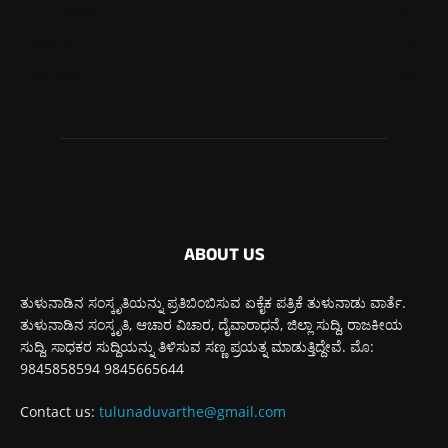
ಮೂಡುಬಿದಿರೆ
581
ಕಾರ್ಕಳ
270
ಬೆಂಗಳೂರು
266
ABOUT US
ತುಳುನಾಡಿನ ಸಂಸ್ಕೃತಿಯನ್ನು ಪ್ರತಿಬಿಂಬಿಸುವ ಏಕೈಕ ಪತ್ರಿಕೆ ತುಳುನಾಡು ವಾರ್ತೆ.
ತುಳುನಾಡಿನ ಸಂಸ್ಕೃತಿ, ಆಚಾರ ವಿಚಾರ, ದೈವಾರಾಧನೆ, ಜಿಲ್ಲಾ ಸುದ್ದಿ, ರಾಜಕೀಯ
ಸುದ್ದಿ, ಸಾಧಕರ ಸುದ್ದಿಯನ್ನು ತಿಳಿಸುವ ಸಣ್ಣ ಪ್ರಯತ್ನ ಮಾಡುತ್ತಿದ್ದೇವೆ. ಮೊ:
9845858594 9845665644
Contact us:
tulunaduvarthe@gmail.com