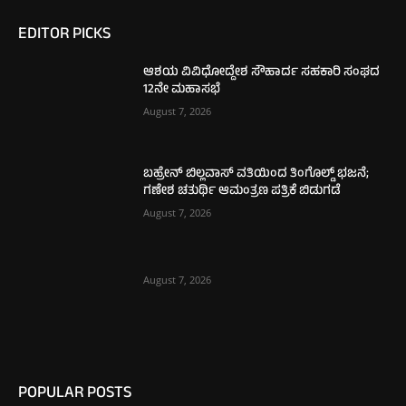
EDITOR PICKS
ಆಶಯ ವಿವಿಧೋದ್ದೇಶ ಸೌಹಾರ್ದ ಸಹಕಾರಿ ಸಂಘದ
12ನೇ ಮಹಾಸಭೆ
August 7, 2026
ಬಹ್ರೇನ್ ಬಿಲ್ಲವಾಸ್ ವತಿಯಿಂದ ತಿಂಗೊಲ್ಡ್ ಭಜನೆ;
ಗಣೇಶ ಚತುರ್ಥಿ ಆಮಂತ್ರಣ ಪತ್ರಿಕೆ ಬಿಡುಗಡೆ
August 7, 2026
August 7, 2026
POPULAR POSTS