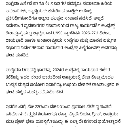
ಇಂಗ್ರಿಡಾ ಸಿರ್ಸೆನೆ ಹಾಗೂ ೀ ಸಮಿತಿಗಳ ಸದಸ್ಯರು, ಸಯೀಮಾ ಹಿರಿಯ
ಅಧಿಕಾರಿಗಳು, ಲ್ಯಾಟ್ವಿಯನ್ ಕಡೆಯಿಂದ ಬಾಲ್ಟಿಕ್ ಅಸೆಂಬ್ಲಿ
ಪ್ರತಿನಿಧಿಗಳೊಂದಿಗೂ ಅತ್ಯಂತ ಫಲಪ್ರದ ಸಂವಾದ ನಡೆಸಿದೆ. ಅಲ್ಲದೆ,
ವಿದೇಶಾಂಗ ವ್ಯವಹಾರಗಳ ಸಚಿವಾಲಯದ ರಾಜ್ಯ ಕಾರ್ಯದರ್ಶಿ ಆಂಡ್ರೆಜ್ಸ್
ವಿಲುಮ್ಸನ್ಸ್ ಮತ್ತು ಲ್ಯಾಟ್ವಿಯಾದ UNSC ಕ್ಯಾಂಡಿಡಸಿ 2026-27ರ ವಿಶೇಷ
ರಾಯಭಾರಿ ಹಾಗೂ ಅಂತಾರಾಷ್ಟ್ರೀಯ ಸಂಸ್ಥೆಗಳು ಮತ್ತು ಮಾನವ ಹಕ್ಕುಗಳ
ವಿಭಾಗದ ನಿರ್ದೇಶಕರಾದ ರಾಯಭಾರಿ ಆಂಡ್ರೆಜ್ಸ್ ಪಿಲ್ಡೆಗೋವಿಕ್ಸ್ ಅವರನ್ನೂ
ಭೇಟಿ ಮಾಡಿದೆ.
ಲಾಟ್ವಿಯಾ ರಿಗಾದಲ್ಲಿ ಭಾರತವು 2024ರ ಜುಲೈನಲ್ಲಿ ರಾಯಭಾರ ಕಚೇರಿ
ತೆರೆದಿದ್ದು, ಇದರ ನಂತರ ಭಾರತದಿಂದ ಲಾಟ್ವಿಯಾಕ್ಕೆ ಭೇಟಿ ಕೊಟ್ಟ ಮೊದಲ
ಉನ್ನತ ಮಟ್ಟದ ನಿಯೋಗ ಇದಾಗಿದ್ದು, ಉಭಯ ದೇಶಗಳ ರಾಜತಾಂತ್ರಿಕರ ಈ
ಭೇಟಿ ಹೆಚ್ಚಿನ ಮಹತ್ವ ಪಡೆದುಕೊಂಡಿದೆ.
ಇದರೊಂದಿಗೆ, ಮೇ 22ರಂದು ದೆಹಲಿಯಿಂದ ಪ್ರಯಾಣ ಬೆಳೆಸಿದ್ದ ಸಂಸದೆ
ಕನಿಮೋಳಿ ನೇತೃತ್ವದ ನಿಯೋಗವು ರಷ್ಯಾ, ಸ್ಲೊವೇನಿಯಾ, ಗ್ರೀಸ್‌, ಲಾಟ್ವಿಯಾ
ಮತ್ತು ಸ್ಪೇನ್ ಭೇಟಿ ಯಶಸ್ವಿಗೊಳಿಸಿದ್ದು, ಈ ಎಲ್ಲಾ ದೇಶಗಳಿಂದ ಭಯೋತ್ಪಾದನೆ