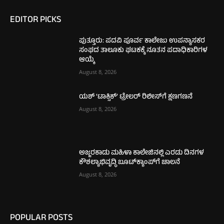
EDITOR PICKS
ಪುತ್ತೂರು: ಪದವಿ ಪೂರ್ವ ಕಾಲೇಜು ಉಪನ್ಯಾಸಕರ
ಸಂಘದ ತಾಲೂಕು ಘಟಕಕ್ಕೆ ನೂತನ ಪದಾಧಿಕಾರಿಗಳ
ಆಯ್ಕೆ
August 8, 2026
ಯಶ್ ‘ಟಾಕ್ಸಿಕ್’ ಟ್ರೇಲರ್ ರಿಲೀಸ್‌ಗೆ ಕ್ಷಣಗಣನೆ
August 8, 2026
ಅಜ್ಜರಕಾಡು ಮಹಿಳಾ ಕಾಲೇಜಿನಲ್ಲಿ ಎರಡು ದಿನಗಳ
ಕೌಶಲ್ಯಾಭಿವೃದ್ಧಿ ಬೂಟ್‌ಕ್ಯಾಂಪ್‌ಗೆ ಚಾಲನೆ
August 8, 2026
POPULAR POSTS