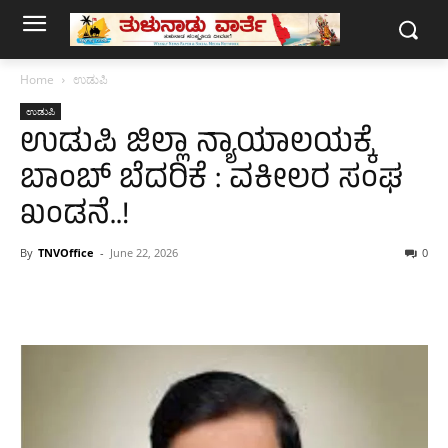
Home
ಉಡುಪಿ
ಉಡುಪಿ
ಉಡುಪಿ ಜಿಲ್ಲಾ ನ್ಯಾಯಾಲಯಕ್ಕೆ
ಬಾಂಬ್ ಬೆದರಿಕೆ : ವಕೀಲರ ಸಂಘ
ಖಂಡನೆ..!
By
TNVOffice
-
June 22, 2026
0