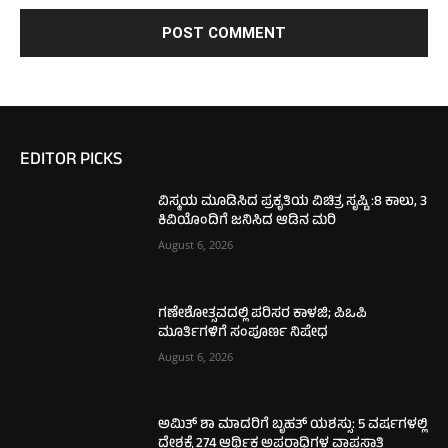
EDITOR PICKS
ವಿಸ್ಮಯ ಮೂಡಿಸಿದ ಪ್ರಕೃತಿಯ ವಿಚಿತ್ರ ಸೃಷ್ಟಿ :8 ಕಾಲು, 3
ಕಿವಿಯೊಂದಿಗೆ ಜನಿಸಿದ ಆಡಿನ ಮರಿ
August 6, 2026
ಗಣೇಶೋತ್ಸವದಲ್ಲಿ ಪರಿಸರ ಕಾಳಜಿ; ಪಿಒಪಿ
ಮೂರ್ತಿಗಳಿಗೆ ಸಂಪೂರ್ಣ ನಿಷೇಧ
August 6, 2026
ಅಮಿತ್ ಶಾ ಮಾದರಿಗೆ ಬೃಹತ್ ಯಶಸ್ಸು: 5 ವರ್ಷಗಳಲ್ಲಿ
ದೇಶಕ್ಕೆ 274 ಆರ್ಥಿಕ ಅಪರಾಧಿಗಳ ವಾಪಸಾತಿ