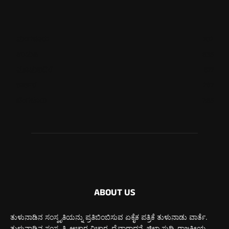
ಮಂಗಳೂರು
702
ಉಡುಪಿ
635
ಮೂಡುಬಿದಿರೆ
577
ಕಾರ್ಕಳ
267
ಬೆಂಗಳೂರು
265
ABOUT US
ತುಳುನಾಡಿನ ಸಂಸ್ಕೃತಿಯನ್ನು ಪ್ರತಿಬಿಂಬಿಸುವ ಏಕೈಕ ಪತ್ರಿಕೆ ತುಳುನಾಡು ವಾರ್ತೆ.
ತುಳುನಾಡಿನ ಸಂಸ್ಕೃತಿ, ಆಚಾರ ವಿಚಾರ, ದೈವಾರಾಧನೆ, ಜಿಲ್ಲಾ ಸುದ್ದಿ, ರಾಜಕೀಯ