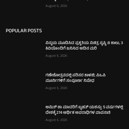
August 6, 2026
POPULAR POSTS
ವಿಸ್ಮಯ ಮೂಡಿಸಿದ ಪ್ರಕೃತಿಯ ವಿಚಿತ್ರ ಸೃಷ್ಟಿ :8 ಕಾಲು, 3
ಕಿವಿಯೊಂದಿಗೆ ಜನಿಸಿದ ಆಡಿನ ಮರಿ
August 6, 2026
ಗಣೇಶೋತ್ಸವದಲ್ಲಿ ಪರಿಸರ ಕಾಳಜಿ; ಪಿಒಪಿ
ಮೂರ್ತಿಗಳಿಗೆ ಸಂಪೂರ್ಣ ನಿಷೇಧ
August 6, 2026
ಅಮಿತ್ ಶಾ ಮಾದರಿಗೆ ಬೃಹತ್ ಯಶಸ್ಸು: 5 ವರ್ಷಗಳಲ್ಲಿ
ದೇಶಕ್ಕೆ 274 ಆರ್ಥಿಕ ಅಪರಾಧಿಗಳ ವಾಪಸಾತಿ
August 6, 2026