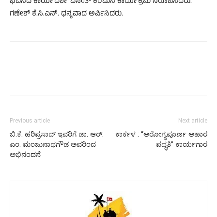
ಭವನದ ಕಾರ್ಯದರ್ಶಿ ವಸಂತ್ ಕೆರೆಮನೆ ಕಾರ್ಯಕ್ರಮ ನಿರೂಪಿಸಿದರು.
ಗಣೇಶ್ ಕೆ.ಸಿ.ಎನ್. ಧನ್ಯವಾದ ಅರ್ಪಿಸಿದರು.
Previous article
Next article
ಬಿ.ಕೆ. ಹರಿಪ್ರಸಾದ್ ಇವರಿಗೆ ಡಾ. ಆರ್.
ಕಾರ್ಕಳ : “ಆರೋಗ್ಯಪೂರ್ಣ ಆಹಾರ
ಎಂ. ಮಂಜುನಾಥಗೌಡ ಅವರಿಂದ
ಪದ್ಧತಿ” ಕಾರ್ಯಗಾರ
ಅಭಿನಂದನೆ