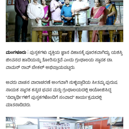
ಮಂಗಳೂರು
:́ ಪುಸ್ತಕಗಳು ವ್ಯಕ್ತಿಯ ಜ್ಞಾನ ವಿಕಾಸಕ್ಕೆ ಪೂರಕವಾಗಿದ್ದು, ಯಶಸ್ವಿ
ಜೀವನದ ಹಾದಿಯನ್ನು ತೋರಿಸುತ್ತವೆ ಎಂದು ಗ್ರಂಥಾಲಯ ಸ್ಥಾಪಕ ಡಾ.
ವಾಮನ್ ರಾವ್ ಬೇಕಲ್ ಅಭಿಪ್ರಾಯಪಟ್ಟರು.
ಅವರು ವಾಚನ ವಾರಾಚರಣೆ ಅಂಗವಾಗಿ ನುಳ್ಳಿಪ್ಪಾಡಿಯ ಸೀತಮ್ಮ ಪುರುಷ
ನಾಯಕ ಸ್ಮಾರಕ ಕನ್ನಡ ಭವನ ಮತ್ತು ಗ್ರಂಥಾಲಯದಲ್ಲಿ ಆಯೋಜಿಸಿದ್ದ
“ವಿದ್ಯಾರ್ಥಿಗಳಿಗೆ ಪುಸ್ತಕಗಳೊಂದಿಗೆ ಸಂವಾದ” ಕಾರ್ಯಕ್ರಮದಲ್ಲಿ
ಮಾತನಾಡಿದರು.