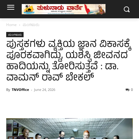
Home
ಮಂಗಳೂರು
ಮಂಗಳೂರು
ಪುಸ್ತಕಗಳು ವ್ಯಕ್ತಿಯ ಜ್ಞಾನ ವಿಕಾಸಕ್ಕೆ
ಪೂರಕವಾಗಿದ್ದು, ಯಶಸ್ವಿ ಜೀವನದ
ಹಾದಿಯನ್ನು ತೋರಿಸುತ್ತವೆ : ಡಾ.
ವಾಮನ್ ರಾವ್ ಬೇಕಲ್
By
TNVOffice
-
June 24, 2026
0