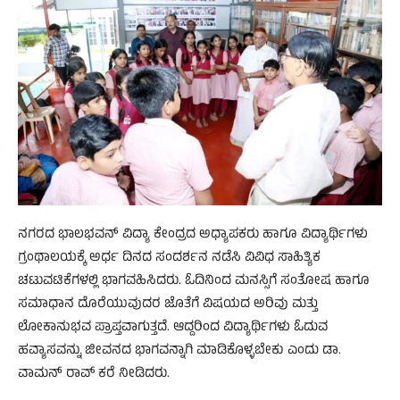
ನಗರದ ಭಾಲಭವನ್ ವಿದ್ಯಾ ಕೇಂದ್ರದ ಅಧ್ಯಾಪಕರು ಹಾಗೂ ವಿದ್ಯಾರ್ಥಿಗಳು
ಗ್ರಂಥಾಲಯಕ್ಕೆ ಅರ್ಧ ದಿನದ ಸಂದರ್ಶನ ನಡೆಸಿ ವಿವಿಧ ಸಾಹಿತ್ಯಿಕ
ಚಟುವಟಿಕೆಗಳಲ್ಲಿ ಭಾಗವಹಿಸಿದರು. ಓದಿನಿಂದ ಮನಸ್ಸಿಗೆ ಸಂತೋಷ ಹಾಗೂ
ಸಮಾಧಾನ ದೊರೆಯುವುದರ ಜೊತೆಗೆ ವಿಷಯದ ಅರಿವು ಮತ್ತು
ಲೋಕಾನುಭವ ಪ್ರಾಪ್ತವಾಗುತ್ತದೆ. ಆದ್ದರಿಂದ ವಿದ್ಯಾರ್ಥಿಗಳು ಓದುವ
ಹವ್ಯಾಸವನ್ನು ಜೀವನದ ಭಾಗವನ್ನಾಗಿ ಮಾಡಿಕೊಳ್ಳಬೇಕು ಎಂದು ಡಾ.
ವಾಮನ್ ರಾವ್ ಕರೆ ನೀಡಿದರು.