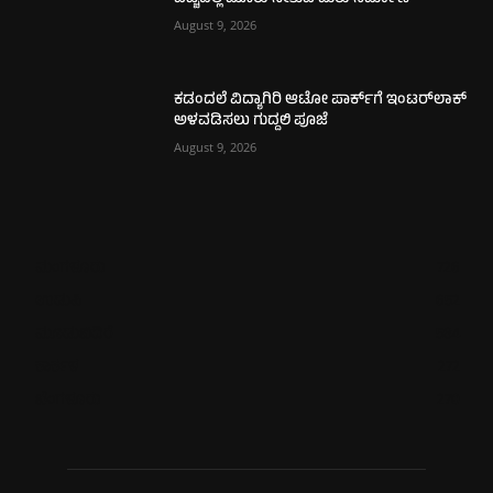
August 9, 2026
ಕಡಂದಲೆ ವಿದ್ಯಾಗಿರಿ ಆಟೋ ಪಾರ್ಕ್‌ಗೆ ಇಂಟರ್‌ಲಾಕ್
ಅಳವಡಿಸಲು ಗುದ್ದಲಿ ಪೂಜೆ
August 9, 2026
ಮಂಗಳೂರು
726
ಉಡುಪಿ
652
ಮೂಡುಬಿದಿರೆ
584
ಕಾರ್ಕಳ
272
ಬೆಂಗಳೂರು
270