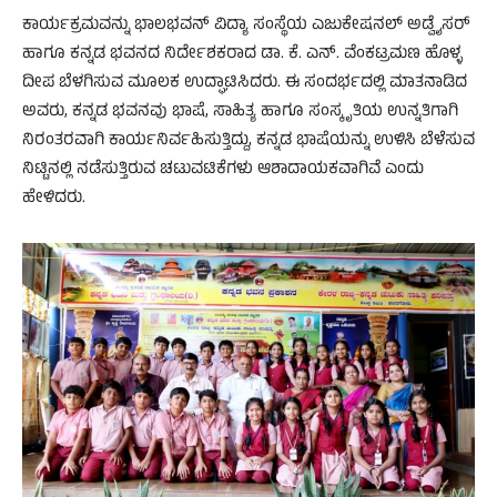
ಕಾರ್ಯಕ್ರಮವನ್ನು ಭಾಲಭವನ್ ವಿದ್ಯಾ ಸಂಸ್ಥೆಯ ಎಜುಕೇಷನಲ್ ಅಡ್ವೈಸರ್
ಹಾಗೂ ಕನ್ನಡ ಭವನದ ನಿರ್ದೇಶಕರಾದ ಡಾ. ಕೆ. ಎನ್. ವೆಂಕಟ್ರಮಣ ಹೊಳ್ಳ
ದೀಪ ಬೆಳಗಿಸುವ ಮೂಲಕ ಉದ್ಘಾಟಿಸಿದರು. ಈ ಸಂದರ್ಭದಲ್ಲಿ ಮಾತನಾಡಿದ
ಅವರು, ಕನ್ನಡ ಭವನವು ಭಾಷೆ, ಸಾಹಿತ್ಯ ಹಾಗೂ ಸಂಸ್ಕೃತಿಯ ಉನ್ನತಿಗಾಗಿ
ನಿರಂತರವಾಗಿ ಕಾರ್ಯನಿರ್ವಹಿಸುತ್ತಿದ್ದು, ಕನ್ನಡ ಭಾಷೆಯನ್ನು ಉಳಿಸಿ ಬೆಳೆಸುವ
ನಿಟ್ಟಿನಲ್ಲಿ ನಡೆಸುತ್ತಿರುವ ಚಟುವಟಿಕೆಗಳು ಆಶಾದಾಯಕವಾಗಿವೆ ಎಂದು
ಹೇಳಿದರು.