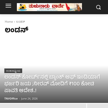
Home
ಲಂಡನ್‌
ಲಂಡನ್‌
ಅಂತಾರಾಷ್ಟ್ರೀಯ
ಲಂಡನ್ ಕೋರ್ಟ್‌ನಲ್ಲಿ ಬ್ಯಾಂಕ್ ಆಫ್ ಇಂಡಿಯಾಗೆ
ಭರ್ಜರಿ ಜಯ ;ನೀರವ್ ಮೋದಿಗೆ ₹100 ಕೋಟಿ
ಪಾವತಿ ಆದೇಶ..!
TNVOffice
-
June 24, 2026